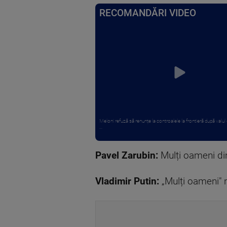
RECOMANDĂRI VIDEO
Meloni refuză să renunțe la controalele la frontieră după valul 
...
Pavel Zarubin:
Mulți oameni di
Vladimir Putin:
„Mulți oameni" 