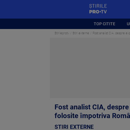
StirilePROTV
TOP CITITE
U
Stirileprotv
Stiri externe
Fost analist CIA, despre exp
Fost analist CIA, despre 
folosite împotriva Româ
STIRI EXTERNE