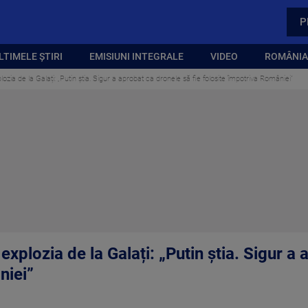
P
LTIMELE ȘTIRI
EMISIUNI INTEGRALE
VIDEO
ROMÂNIA,
lozia de la Galați: „Putin știa. Sigur a aprobat ca dronele să fie folosite împotriva României”
explozia de la Galați: „Putin știa. Sigur a
niei”