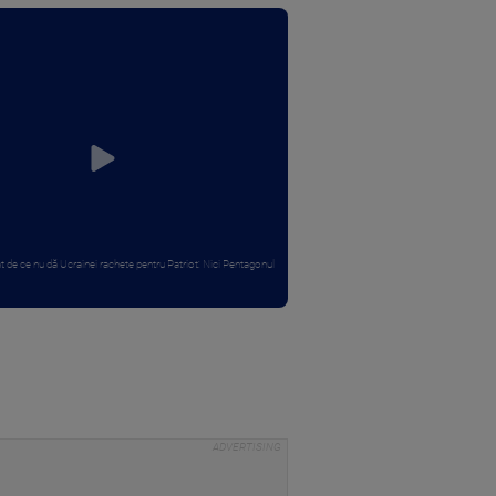
 de ce nu dă Ucrainei rachete pentru Patriot: Nici Pentagonul