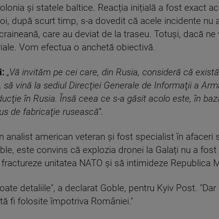
Polonia și statele baltice. Reacția inițială a fost exact
" Apoi, după scurt timp, s-a dovedit că acele incidente n
craineană, care au deviat de la traseu. Totuși, dacă ne 
riale. Vom efectua o anchetă obiectivă.
i:
„Vă invităm pe cei care, din Rusia, consideră că există
, să vină la sediul Direcţiei Generale de Informaţii a Ar
ucţie în Rusia. Însă ceea ce s-a găsit acolo este, în ba
us de fabricaţie rusească”.
n analist american veteran și fost specialist în afaceri 
le, este convins că explozia dronei la Galați nu a fost
fractureze unitatea NATO și să intimideze Republica
toate detaliile", a declarat Goble, pentru Kyiv Post. "Da
ă fi folosite împotriva României."