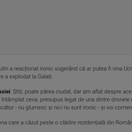
utin a reacționat ironic sugerând că ar putea fi vina Ucr
e a explodat la Galați.
usiei
: Știți, poate părea ciudat, dar am aflat despre aces
a întâmplat ceva, presupus legat de una dintre dronele 
scător - nu glumesc și nici nu sunt ironic - și voi comen
a care a căzut peste o clădire rezidențială din Româ