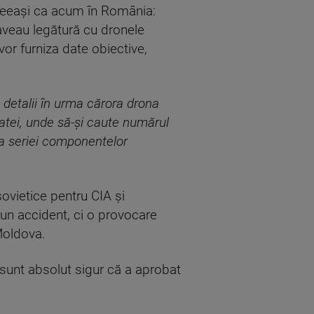
 aceeași ca acum în România:
u aveau legătură cu dronele
vor furniza date obiective,
 detalii în urma cărora drona
matei, unde să-şi caute numărul
za seriei componentelor
sovietice pentru CIA și
 un accident, ci o provocare
 Moldova.
r sunt absolut sigur că a aprobat