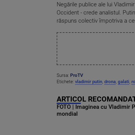
Negările publice ale lui Vladimi
Occident - crede analistul. Putin
răspuns colectiv împotriva a ce
Sursa:
ProTV
Etichete:
vladimir putin
,
drona
,
galati
,
r
ARTICOL RECOMANDAT
FOTO | Imaginea cu Vladimir Put
mondial