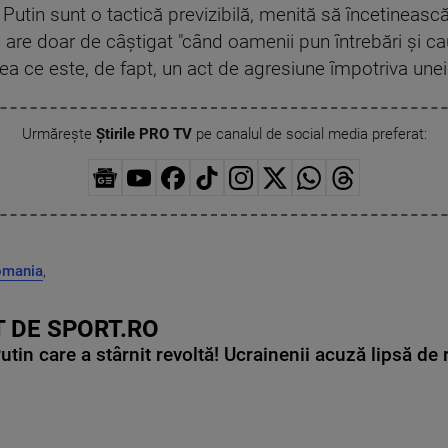
r Putin sunt o tactică previzibilă, menită să încetineasc
 are doar de câștigat "când oamenii pun întrebări și caut
ea ce este, de fapt, un act de agresiune împotriva unei 
Urmărește
Știrile PRO TV
pe canalul de social media preferat:
omania
,
 DE SPORT.RO
in care a stârnit revoltă! Ucrainenii acuză lipsă de r