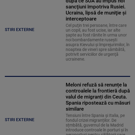
după ce SUA au impus noi
sancţiuni împotriva Rusiei.
Ucraina, lipsă de muniţie şi
interceptoare
Cel puţin trei persoane, între care
STIRI EXTERNE
un copil, au fost ucise, iar alte
şapte au fost rănite în urma unor
noi bombardamente ruseşti
asupra Kievului şi împrejurimilor, în
noaptea de vineri spre sâmbătă,
potrivit serviciilor de urgenţă
ucrainene.
Meloni refuză să renunțe la
controalele la frontieră după
valul de migranți din Ceuta.
Spania ripostează cu măsuri
similare
Tensiuni între Spania și Italia, pe
STIRI EXTERNE
fondul crizei migranților. De
sțmbătă, guvernul de la Madrid
introduce controale în porturi și în
aeroporturi pentru călătorii care