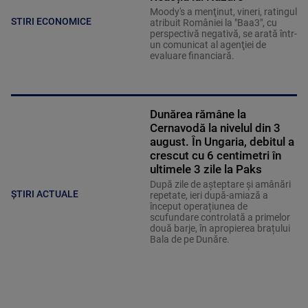
Moody's a menţinut, vineri, ratingul
STIRI ECONOMICE
atribuit României la "Baa3", cu
perspectivă negativă, se arată într-
un comunicat al agenţiei de
evaluare financiară.
Dunărea rămâne la
Cernavodă la nivelul din 3
august. În Ungaria, debitul a
crescut cu 6 centimetri în
ultimele 3 zile la Paks
După zile de așteptare și amânări
ȘTIRI ACTUALE
repetate, ieri după-amiază a
început operațiunea de
scufundare controlată a primelor
două barje, în apropierea brațului
Bala de pe Dunăre.