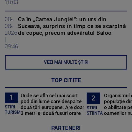
10:03
08-
Ca în „Cartea Junglei”: un urs din
08-
Suceava, surprins în timp ce se scarpină
2026
de copac, precum adevăratul Baloo
|
09:46
VEZI MAI MULTE ȘTIRI
TOP CITITE
Unde se află cel mai scurt
Organismul 
1
2
pod din lume care desparte
populație di
STIRI
două țări europene. Are doar
o abilitate p
STIRI
TURISM
3 metri și două fusuri orare
oamenilor nu
STIINTA
PARTENERI