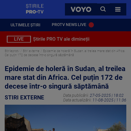
StirilePROTV
CAUTA
VOYO
TOATE 
PROTV NEWS LIVE
ULTIMELE ȘTIRI
LIVE
Știrile PRO TV ale dimineții
Stirileprotv
Stiri externe
Epidemie de holeră în Sudan, al treilea mare stat din Africa.
Cel puțin 172 de decese într-o singură săptămână
Epidemie de holeră în Sudan, al treilea
mare stat din Africa. Cel puțin 172 de
decese într-o singură săptămână
Data publicării:
27-05-2025 | 18:02
STIRI EXTERNE
Data actualizării:
11-08-2025 | 11:36