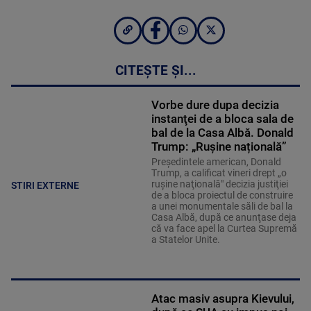
CITEȘTE ȘI...
Vorbe dure dupa decizia
instanţei de a bloca sala de
bal de la Casa Albă. Donald
Trump: „Rușine națională”
Preşedintele american, Donald
Trump, a calificat vineri drept „o
ruşine naţională" decizia justiţiei
STIRI EXTERNE
de a bloca proiectul de construire
a unei monumentale săli de bal la
Casa Albă, după ce anunţase deja
că va face apel la Curtea Supremă
a Statelor Unite.
Atac masiv asupra Kievului,