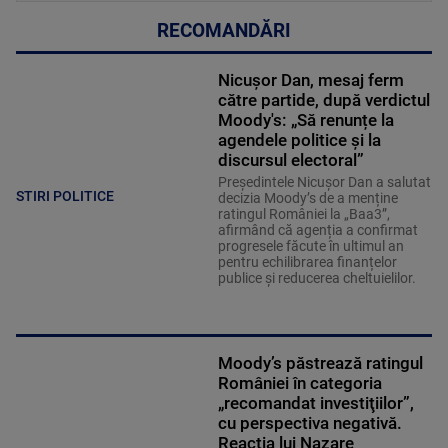
RECOMANDĂRI
Nicușor Dan, mesaj ferm
către partide, după verdictul
Moody's: „Să renunțe la
agendele politice şi la
discursul electoral”
Președintele Nicușor Dan a salutat
STIRI POLITICE
decizia Moody’s de a menține
ratingul României la „Baa3”,
afirmând că agenția a confirmat
progresele făcute în ultimul an
pentru echilibrarea finanțelor
publice și reducerea cheltuielilor.
Moody’s păstrează ratingul
României în categoria
„recomandat investiţiilor”,
cu perspectiva negativă.
Reacția lui Nazare