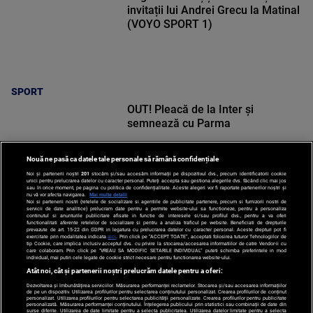
invitații lui Andrei Grecu la Matinal
(VOYO SPORT 1)
SPORT
OUT! Pleacă de la Inter și
semnează cu Parma
Nouă ne pasă ca datele tale personale să rămână confidențiale
Noi și partenerii noștri
201
stocăm și/sau accesăm informații pe dispozitivul dvs., precum identificatorii cookie
unici pentru prelucrarea datelor cu caracter personal. Puteți accepta sau gestiona alegerile dvs. făcând clic mai jos
sau în orice moment, pe pagina cu politica de confidențialitate. Aceste alegeri vor fi raportate partenerilor noștri și
nu vă vor afecta navigarea.
Mai multe detalii
Noi si partenerii nostri (retelele de socializare si agentiile de publicitate partenere, precum si furnizorii nostri de
SPORT
servicii de date analitice) prelucram date pentru a permite website-ului sa functioneze, pentru a personaliza
continutul si anunturile publicitare afisate in functie de interesele si/sau profilul dvs., pentru a va oferi
functionalitati aferente retelelor de socializare si pentru a analiza traficul pe website. Beneficiati de drepturile
prevazute de art. 15-22 din GDPR in legatura cu prelucrarea datelor cu caracter personal. Aceste drepturi pot fi
exercitate prin modalitatea indicata
aici
. Prin click pe “ACCEPT TOATE”, acceptati folosirea tuturor Tehnologiilor de
tip Cookie, care implica inclusiv acceptul dvs. cu privire la stocarea/accesarea informatiilor de catre Vendor-ii cu
care colaboram. Prin click pe “VREAU SA MODIFIC SETARILE INDIVIDUAL” puteti schimba preferintele in mod
individual, mai putin cele legate de cookie strict necesare pentru functionarea website-ului.
Atât noi, cât și partenerii noștri prelucrăm datele pentru a oferi:
Dezvoltarea și îmbunătățirea serviciilor. Măsurarea performanței reclamelor. Stocarea și/sau accesarea informațiilor
de pe un dispozitiv. Utilizarea profilurilor pentru selectarea conținutului personalizat. Crearea profilurilor de conținut
personalizat. Utilizarea profilurilor pentru selectarea publicității personalizate. Crearea profilurilor pentru publicitate
personalizată. Măsurarea performanței conținutului. Înțelegerea publicului prin statistici sau combinații de date din
surse diferite. Utilizarea de date limitate pentru a selecta publicitatea. Utilizarea datelor limitate pentru a selecta