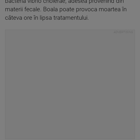
bacteria vibrio cholerae, adesea provenind din
materii fecale. Boala poate provoca moartea în
câteva ore în lipsa tratamentului.