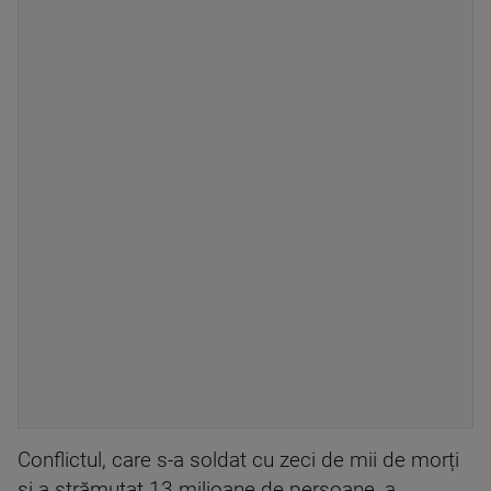
Conflictul, care s-a soldat cu zeci de mii de morți
și a strămutat 13 milioane de persoane, a