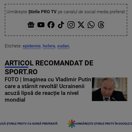
Urmărește
Știrile PRO TV
pe canalul de social media preferat:
Etichete:
epidemie
,
holera
,
sudan
,
ARTICOL RECOMANDAT DE
SPORT.RO
FOTO | Imaginea cu Vladimir Putin
care a stârnit revoltă! Ucrainenii
acuză lipsă de reacție la nivel
mondial
UGĂ ȘTIRILE PROTV CA SURSĂ PREFERATĂ
URMĂREȘTE ȘTIRILE PROTV ÎN GOOGLE 