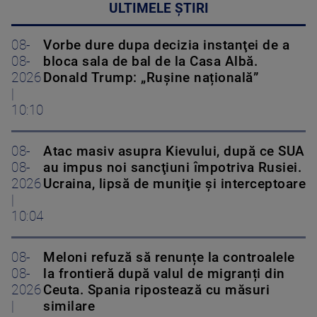
ULTIMELE ȘTIRI
08-
Vorbe dure dupa decizia instanţei de a
08-
bloca sala de bal de la Casa Albă.
2026
Donald Trump: „Rușine națională”
|
10:10
08-
Atac masiv asupra Kievului, după ce SUA
08-
au impus noi sancţiuni împotriva Rusiei.
2026
Ucraina, lipsă de muniţie şi interceptoare
|
10:04
08-
Meloni refuză să renunțe la controalele
08-
la frontieră după valul de migranți din
2026
Ceuta. Spania ripostează cu măsuri
|
similare