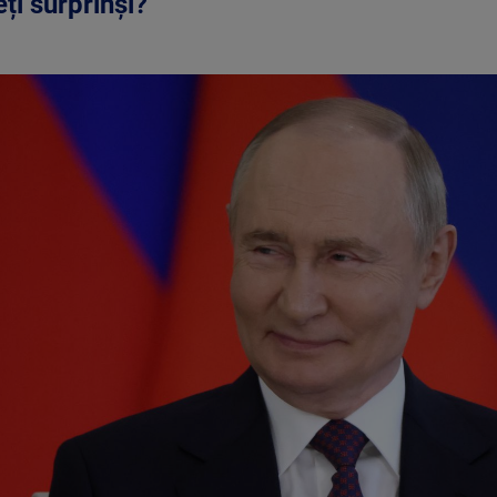
ți surprinși?”