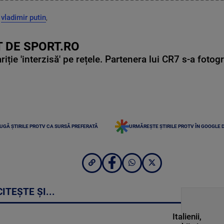
,
vladimir putin
,
 DE SPORT.RO
ie 'interzisă' pe rețele. Partenera lui CR7 s-a fotog
UGĂ ȘTIRILE PROTV CA SURSĂ PREFERATĂ
URMĂREȘTE ȘTIRILE PROTV ÎN GOOGLE 
CITEȘTE ȘI...
Italienii,