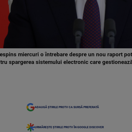
spins miercuri o întrebare despre un nou raport potriv
ntru spargerea sistemului electronic care gestioneaz
ADAUGĂ ȘTIRILE PROTV CA SURSĂ PREFERATĂ
URMĂREȘTE ȘTIRILE PROTV ÎN GOOGLE DISCOVER