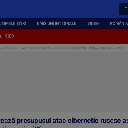
P
LTIMELE ȘTIRI
EMISIUNI INTEGRALE
VIDEO
ROMÂNIA,
a 19:00
 presupusul atac cibernetic rusesc asupra instanțelor federale din SUA: „Sunteți surprinși?”
ază presupusul atac cibernetic rusesc as