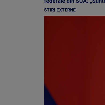
federale din SUA: „Sunte
STIRI EXTERNE