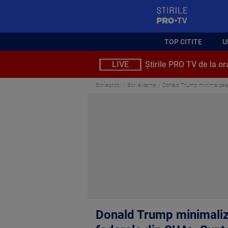
StirilePROTV
TOP CITITE
U
LIVE
Știrile PRO TV de la or
Stirileprotv
Stiri externe
Donald Trump minimalizează
Donald Trump minimalize