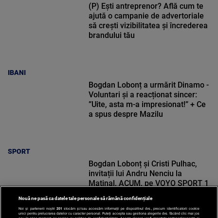
(P) Ești antreprenor? Află cum te
ajută o campanie de advertoriale
să crești vizibilitatea și încrederea
brandului tău
IBANI
Bogdan Lobonț a urmărit Dinamo -
Voluntari și a reacționat sincer:
”Uite, asta m-a impresionat!” + Ce
a spus despre Mazilu
SPORT
Bogdan Lobonț și Cristi Pulhac,
invitații lui Andru Nenciu la
Matinal, ACUM, pe VOYO SPORT 1
Nouă ne pasă ca datele tale personale să rămână confidențiale
Noi și partenerii noștri
201
stocăm și/sau accesăm informații pe dispozitivul dvs., precum identificatorii cookie
unici pentru prelucrarea datelor cu caracter personal. Puteți accepta sau gestiona alegerile dvs. făcând clic mai jos