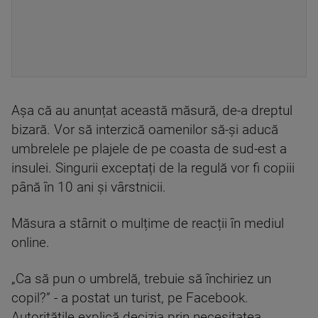
Așa că au anunțat această măsură, de-a dreptul
bizară. Vor să interzică oamenilor să-și aducă
umbrelele pe plajele de pe coasta de sud-est a
insulei. Singurii exceptați de la regulă vor fi copiii
până în 10 ani și vârstnicii.
Măsura a stârnit o mulțime de reacții în mediul
online.
„Ca să pun o umbrelă, trebuie să închiriez un
copil?” - a postat un turist, pe Facebook.
Autoritățile explică decizia prin necesitatea