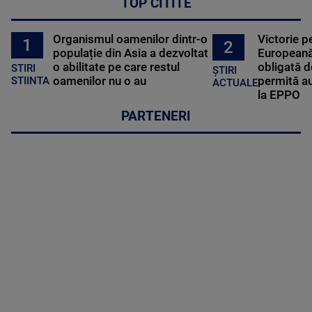
TOP CITITE
Organismul oamenilor dintr-o
Victorie p
1
2
populație din Asia a dezvoltat
Europeană
o abilitate pe care restul
obligată d
STIRI
ȘTIRI
oamenilor nu o au
permită au
STIINTA
ACTUALE
la EPPO
PARTENERI