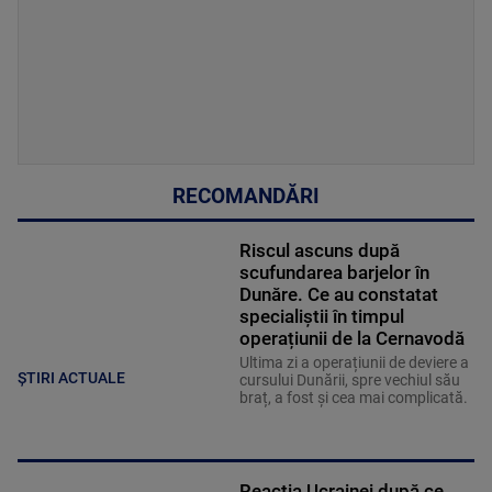
RECOMANDĂRI
Riscul ascuns după
scufundarea barjelor în
Dunăre. Ce au constatat
specialiștii în timpul
operațiunii de la Cernavodă
Ultima zi a operațiunii de deviere a
ȘTIRI ACTUALE
cursului Dunării, spre vechiul său
braț, a fost și cea mai complicată.
Reacția Ucrainei după ce