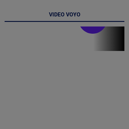
VIDEO VOYO
Stirile PRO TV
Stirile PRO
TV # 19.00 -
8 August
2026
MAI
MULTE