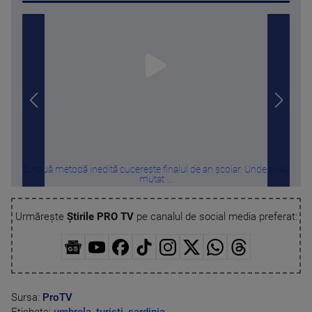
O nouă metodă inedită cucerește finalul de an școlar. Unde și-au
Ouă 
mutat ...
Urmărește
Știrile PRO TV
pe canalul de social media preferat:
Sursa:
ProTV
Etichete:
umbrela
,
turisti
,
sardinia
,