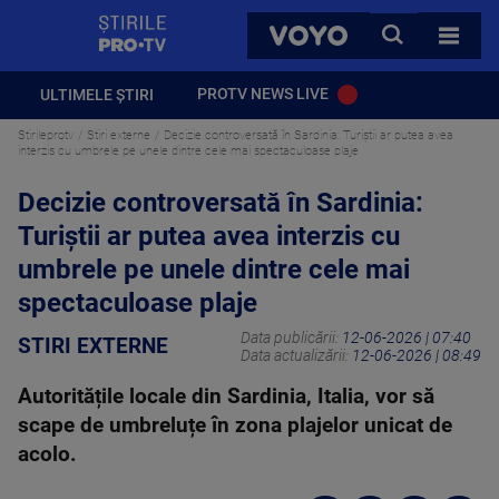
StirilePROTV
CAUTA
VOYO
TOATE 
PROTV NEWS LIVE
ULTIMELE ȘTIRI
Stirileprotv
Stiri externe
Decizie controversată în Sardinia: Turiștii ar putea avea
interzis cu umbrele pe unele dintre cele mai spectaculoase plaje
Decizie controversată în Sardinia:
Turiștii ar putea avea interzis cu
umbrele pe unele dintre cele mai
spectaculoase plaje
Data publicării:
12-06-2026 | 07:40
STIRI EXTERNE
Data actualizării:
12-06-2026 | 08:49
Autoritățile locale din Sardinia, Italia, vor să
scape de umbreluțe în zona plajelor unicat de
acolo.