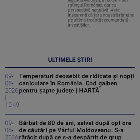
Agenția Moody's, a reconfirmat
ratingul României, dar cu
perspectivă negativă. Asta
înseamnă că țara noastră rămâne
pe ultima treaptă recomandată
investițiilor.
ULTIMELE ȘTIRI
09-
Temperaturi deosebit de ridicate și nopți
08-
caniculare în România. Cod galben
2026
pentru șapte județe | HARTĂ
|
10:49
09-
Bărbat de 80 de ani, salvat după opt ore
08-
de căutări pe Vârful Moldoveanu. S-a
2026
rătăcit după ce s-a despărțit de grup