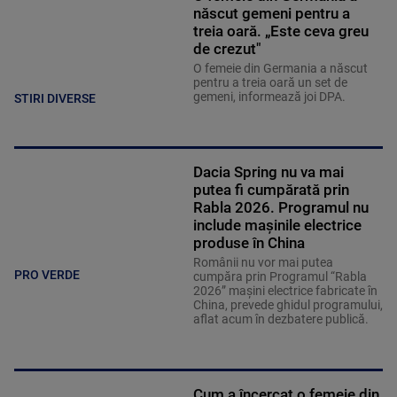
născut gemeni pentru a
treia oară. „Este ceva greu
de crezut"
O femeie din Germania a născut
pentru a treia oară un set de
gemeni, informează joi DPA.
STIRI DIVERSE
Dacia Spring nu va mai
putea fi cumpărată prin
Rabla 2026. Programul nu
include mașinile electrice
produse în China
Românii nu vor mai putea
PRO VERDE
cumpăra prin Programul “Rabla
2026” mașini electrice fabricate în
China, prevede ghidul programului,
aflat acum în dezbatere publică.
Cum a încercat o femeie din