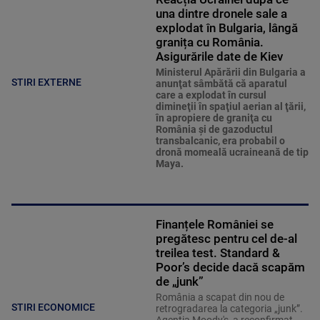
una dintre dronele sale a
explodat în Bulgaria, lângă
granița cu România.
Asigurările date de Kiev
Ministerul Apărării din Bulgaria a
STIRI EXTERNE
anunţat sâmbătă că aparatul
care a explodat în cursul
dimineţii în spaţiul aerian al ţării,
în apropiere de graniţa cu
România şi de gazoductul
transbalcanic, era probabil o
dronă momeală ucraineană de tip
Maya.
Finanțele României se
pregătesc pentru cel de-al
treilea test. Standard &
Poor’s decide dacă scapăm
de „junk”
România a scapat din nou de
STIRI ECONOMICE
retrogradarea la categoria „junk”.