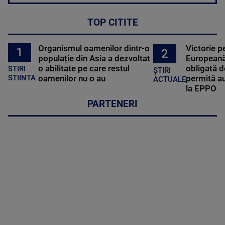
TOP CITITE
Organismul oamenilor dintr-o
Victorie p
1
2
populație din Asia a dezvoltat
Europeană
o abilitate pe care restul
obligată d
STIRI
ȘTIRI
oamenilor nu o au
permită au
STIINTA
ACTUALE
la EPPO
PARTENERI