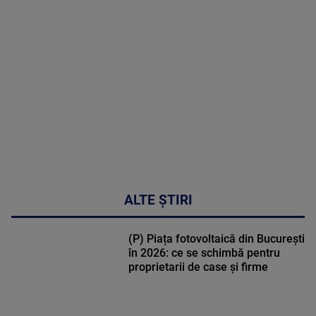
MAI
MULTE
DETALII
31:15
ALTE ȘTIRI
(P) Piața fotovoltaică din București
în 2026: ce se schimbă pentru
proprietarii de case și firme