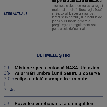
lei pentru cei care le încalcă
Trotinetele electrice vor avea reguli
mult mai stricte în București. Dacă
în Sectorul 1, acestea au fost
ȘTIRI ACTUALE
interzise în parcuri, și la locurile de
joacă și Primăria generală
pregătește un regulament nou,
pentru cele de închiriat.
ULTIMELE ȘTIRI
09-
Misiune spectaculoasă NASA. Un avion
08-
va urmări umbra Lunii pentru a observa
2026
eclipsa totală aproape trei minute
|
21:46
09-
Povestea emoționantă a unui golden