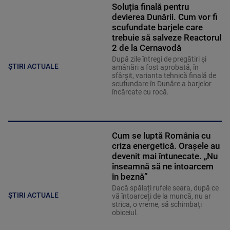
Soluția finală pentru
devierea Dunării. Cum vor fi
scufundate barjele care
trebuie să salveze Reactorul
2 de la Cernavodă
După zile întregi de pregătiri și
ȘTIRI ACTUALE
amânări a fost aprobată, în
sfârșit, varianta tehnică finală de
scufundare în Dunăre a barjelor
încărcate cu rocă.
Cum se luptă România cu
criza energetică. Orașele au
devenit mai întunecate. „Nu
înseamnă să ne întoarcem
în beznă”
Dacă spălați rufele seara, după ce
ȘTIRI ACTUALE
vă întoarceți de la muncă, nu ar
strica, o vreme, să schimbați
obiceiul.