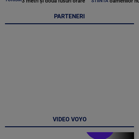
3 metri și două fusuri orare
oamenilor nu
STIINTA
PARTENERI
VIDEO VOYO