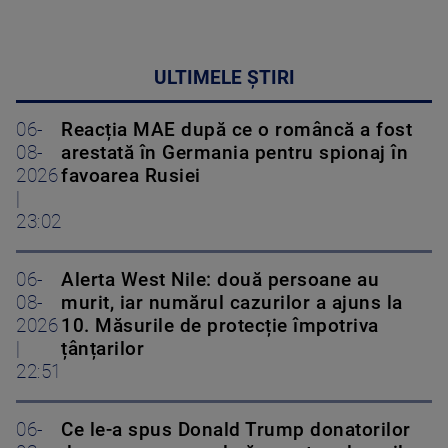
ULTIMELE ȘTIRI
06-
Reacția MAE după ce o româncă a fost
08-
arestată în Germania pentru spionaj în
2026
favoarea Rusiei
|
23:02
06-
Alerta West Nile: două persoane au
08-
murit, iar numărul cazurilor a ajuns la
2026
10. Măsurile de protecție împotriva
|
țânțarilor
22:51
06-
Ce le-a spus Donald Trump donatorilor