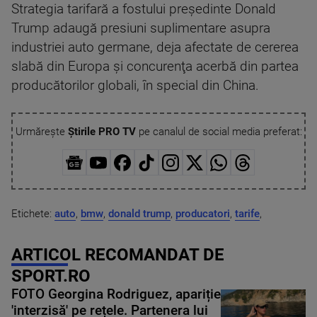
Strategia tarifară a fostului preşedinte Donald
Trump adaugă presiuni suplimentare asupra
industriei auto germane, deja afectate de cererea
slabă din Europa şi concurenţa acerbă din partea
producătorilor globali, în special din China.
Urmărește
Știrile PRO TV
pe canalul de social media preferat:
Etichete:
auto
,
bmw
,
donald trump
,
producatori
,
tarife
,
ARTICOL RECOMANDAT DE
SPORT.RO
FOTO Georgina Rodriguez, apariție
'interzisă' pe rețele. Partenera lui