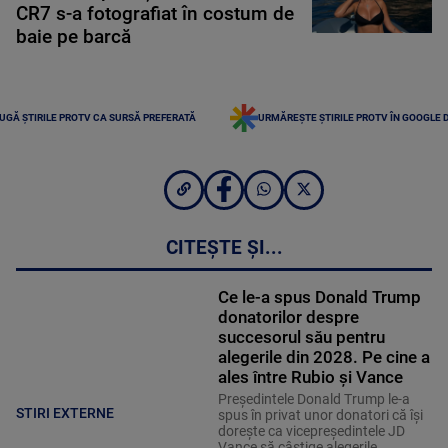
CR7 s-a fotografiat în costum de
baie pe barcă
UGĂ ȘTIRILE PROTV CA SURSĂ PREFERATĂ
URMĂREȘTE ȘTIRILE PROTV ÎN GOOGLE 
CITEȘTE ȘI...
Ce le-a spus Donald Trump
donatorilor despre
succesorul său pentru
alegerile din 2028. Pe cine a
ales între Rubio și Vance
Președintele Donald Trump le-a
STIRI EXTERNE
spus în privat unor donatori că își
dorește ca vicepreședintele JD
Vance să câștige alegerile