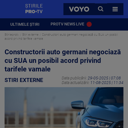
StirilePROTV
CAUTA
VOYO
TOATE 
PROTV NEWS LIVE
ULTIMELE ȘTIRI
Stirileprotv
Stiri externe
Constructorii auto germani negociază cu SUA un posibil
acord privind tarifele vamale
Constructorii auto germani negociază
cu SUA un posibil acord privind
tarifele vamale
Data publicării:
29-05-2025 | 07:08
STIRI EXTERNE
Data actualizării:
11-08-2025 | 11:34