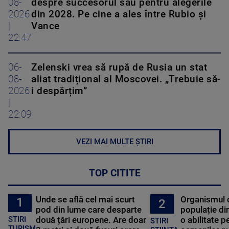
08-
despre succesorul său pentru alegerile
2026
din 2028. Pe cine a ales între Rubio și
|
Vance
22:47
06-
Zelenski vrea să rupă de Rusia un stat
08-
aliat tradițional al Moscovei. „Trebuie să-
2026
i despărțim”
|
22:09
VEZI MAI MULTE ȘTIRI
TOP CITITE
Unde se află cel mai scurt
Organismul 
1
2
pod din lume care desparte
populație di
STIRI
două țări europene. Are doar
o abilitate p
STIRI
TURISM