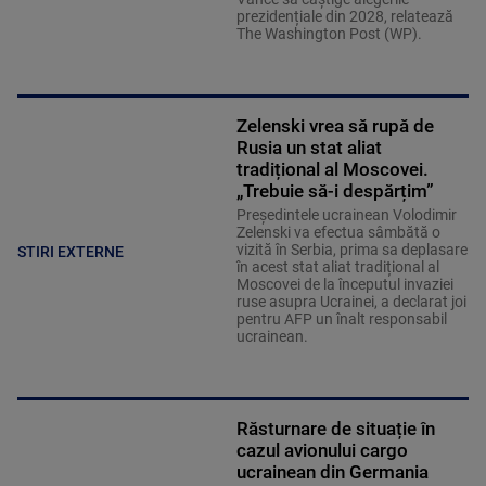
prezidențiale din 2028, relatează
The Washington Post (WP).
Zelenski vrea să rupă de
Rusia un stat aliat
tradițional al Moscovei.
„Trebuie să-i despărțim”
Președintele ucrainean Volodimir
Zelenski va efectua sâmbătă o
vizită în Serbia, prima sa deplasare
STIRI EXTERNE
în acest stat aliat tradițional al
Moscovei de la începutul invaziei
ruse asupra Ucrainei, a declarat joi
pentru AFP un înalt responsabil
ucrainean.
Răsturnare de situație în
cazul avionului cargo
ucrainean din Germania