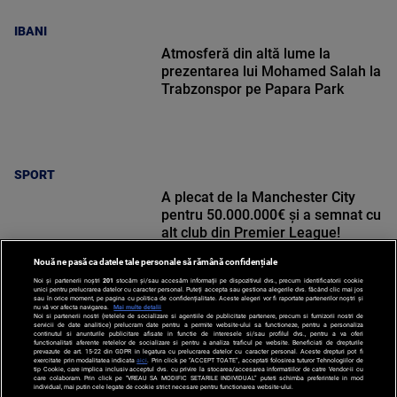
IBANI
Atmosferă din altă lume la
prezentarea lui Mohamed Salah la
Trabzonspor pe Papara Park
SPORT
A plecat de la Manchester City
pentru 50.000.000€ și a semnat cu
alt club din Premier League!
Nouă ne pasă ca datele tale personale să rămână confidențiale
Noi și partenerii noștri
201
stocăm și/sau accesăm informații pe dispozitivul dvs., precum identificatorii cookie
unici pentru prelucrarea datelor cu caracter personal. Puteți accepta sau gestiona alegerile dvs. făcând clic mai jos
sau în orice moment, pe pagina cu politica de confidențialitate. Aceste alegeri vor fi raportate partenerilor noștri și
nu vă vor afecta navigarea.
Mai multe detalii
SPORT
Noi si partenerii nostri (retelele de socializare si agentiile de publicitate partenere, precum si furnizorii nostri de
servicii de date analitice) prelucram date pentru a permite website-ului sa functioneze, pentru a personaliza
continutul si anunturile publicitare afisate in functie de interesele si/sau profilul dvs., pentru a va oferi
functionalitati aferente retelelor de socializare si pentru a analiza traficul pe website. Beneficiati de drepturile
prevazute de art. 15-22 din GDPR in legatura cu prelucrarea datelor cu caracter personal. Aceste drepturi pot fi
exercitate prin modalitatea indicata
aici
. Prin click pe “ACCEPT TOATE”, acceptati folosirea tuturor Tehnologiilor de
tip Cookie, care implica inclusiv acceptul dvs. cu privire la stocarea/accesarea informatiilor de catre Vendor-ii cu
care colaboram. Prin click pe “VREAU SA MODIFIC SETARILE INDIVIDUAL” puteti schimba preferintele in mod
individual, mai putin cele legate de cookie strict necesare pentru functionarea website-ului.