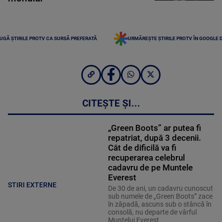
UGĂ ȘTIRILE PROTV CA SURSĂ PREFERATĂ
URMĂREȘTE ȘTIRILE PROTV ÎN GOOGLE 
CITEȘTE ȘI...
„Green Boots” ar putea fi
repatriat, după 3 decenii.
Cât de dificilă va fi
recuperarea celebrul
cadavru de pe Muntele
Everest
STIRI EXTERNE
De 30 de ani, un cadavru cunoscut
sub numele de „Green Boots” zace
în zăpadă, ascuns sub o stâncă în
consolă, nu departe de vârful
Muntelui Everest.