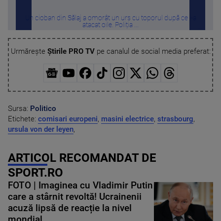
Un cioban din Sălaj a omorât un urs cu toporul după ce i-a
Sta
atacat oile. Poliția ...
Urmărește
Știrile PRO TV
pe canalul de social media preferat:
Sursa:
Politico
Etichete:
comisari europeni
,
masini electrice
,
strasbourg
,
ursula von der leyen
,
ARTICOL RECOMANDAT DE
SPORT.RO
FOTO | Imaginea cu Vladimir Putin
care a stârnit revoltă! Ucrainenii
acuză lipsă de reacție la nivel
mondial