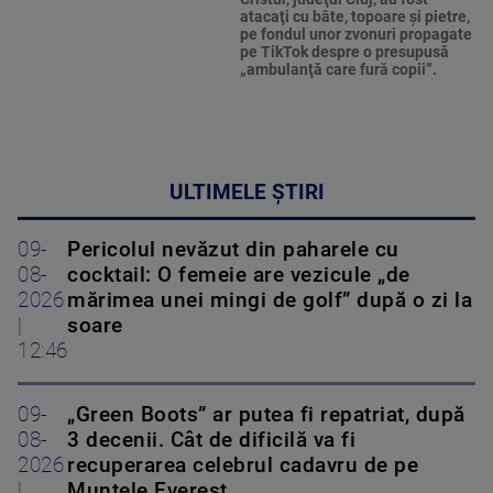
atacaţi cu bâte, topoare şi pietre,
pe fondul unor zvonuri propagate
pe TikTok despre o presupusă
„ambulanţă care fură copii”.
ULTIMELE ȘTIRI
09-
Pericolul nevăzut din paharele cu
08-
cocktail: O femeie are vezicule „de
2026
mărimea unei mingi de golf” după o zi la
|
soare
12:46
09-
„Green Boots” ar putea fi repatriat, după
08-
3 decenii. Cât de dificilă va fi
2026
recuperarea celebrul cadavru de pe
|
Muntele Everest