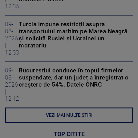
12:36
09-
Turcia impune restricții asupra
08-
transportului maritim pe Marea Neagră
2026
și solicită Rusiei și Ucrainei un
|
moratoriu
12:33
09-
Bucureștiul conduce în topul firmelor
08-
suspendate, dar un județ a înregistrat o
2026
creștere de 54%. Datele ONRC
|
12:12
VEZI MAI MULTE ȘTIRI
TOP CITITE