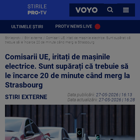
StirilePROTV
CAUTA
VOYO
TOATE 
PROTV NEWS LIVE
ULTIMELE ȘTIRI
Stirileprotv
Stiri externe
Comisarii UE, iritați de mașinile electrice. Sunt supărați că
trebuie să le încarce 20 de minute când merg la Strasbourg
Comisarii UE, iritați de mașinile
electrice. Sunt supărați că trebuie să
le încarce 20 de minute când merg la
Strasbourg
Data publicării:
27-05-2026 | 16:13
STIRI EXTERNE
Data actualizării:
27-05-2026 | 16:28