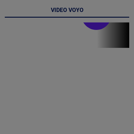
VIDEO VOYO
Stirile PRO TV
Stirile PRO
TV # 07.00 -
09 August
2026
MAI
MULTE
DETALII