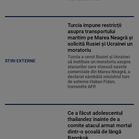
Turcia impune restricții
asupra transportului
maritim pe Marea Neagră și
solicită Rusiei și Ucrainei un
moratoriu
Turcia a cerut Rusiei și Ucrainei
STIRI EXTERNE
să instituie un moratoriu asupra
atacurilor care vizează navele
comerciale din Marea Neagră, a
declarat sâmbătă ministrul turc
de externe Hakan Fidan,
transmite AFP.
Ce a făcut adolescentul
thailandez înainte de a
comite atacul armat mortal
dintr-o școală de lângă
Bangkok