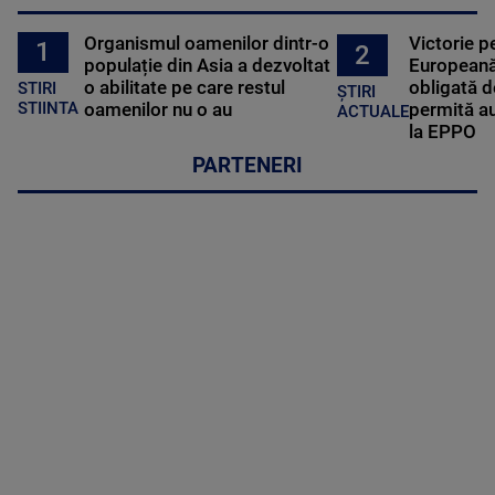
Organismul oamenilor dintr-o
Victorie p
1
2
populație din Asia a dezvoltat
Europeană
o abilitate pe care restul
obligată d
STIRI
ȘTIRI
oamenilor nu o au
permită au
STIINTA
ACTUALE
la EPPO
PARTENERI