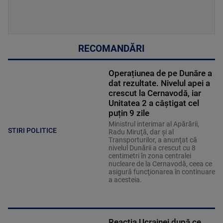
RECOMANDĂRI
Operațiunea de pe Dunăre a
dat rezultate. Nivelul apei a
crescut la Cernavodă, iar
Unitatea 2 a câștigat cel
puțin 9 zile
Ministrul interimar al Apărării,
STIRI POLITICE
Radu Miruţă, dar şi al
Transporturilor, a anunţat că
nivelul Dunării a crescut cu 8
centimetri în zona centralei
nucleare de la Cernavodă, ceea ce
asigură funcţionarea în continuare
a acesteia.
Reacția Ucrainei după ce