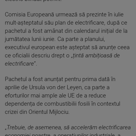
Comisia Europeană urmează să prezinte în iulie
mult-așteptatul său plan de electrificare, după ce
pachetul a fost amânat din calendarul inițial de la
jumătatea lunii iunie. Ca parte a planului,
executivul european este așteptat să anunțe ceea
ce oficialii descriu drept o „
țintă ambițioasă de
electrificare
”.
Pachetul a fost anunțat pentru prima dată în
aprilie de Ursula von der Leyen, ca parte a
eforturilor mai ample ale UE de a reduce
dependența de combustibilii fosili în contextul
crizei din Orientul Mijlociu.
„
Trebuie, de asemenea, să accelerăm electrificarea
economiei noastre, a operațiunilor industriale, a