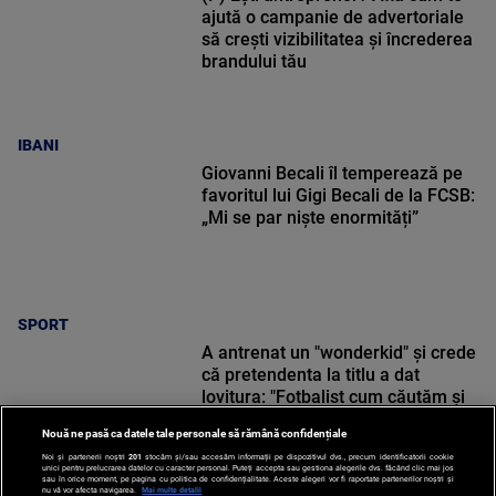
ajută o campanie de advertoriale
să crești vizibilitatea și încrederea
brandului tău
IBANI
Giovanni Becali îl temperează pe
favoritul lui Gigi Becali de la FCSB:
„Mi se par niște enormități”
SPORT
A antrenat un "wonderkid" și crede
că pretendenta la titlu a dat
lovitura: "Fotbalist cum căutăm și
nu găsim!"
Nouă ne pasă ca datele tale personale să rămână confidențiale
Noi și partenerii noștri
201
stocăm și/sau accesăm informații pe dispozitivul dvs., precum identificatorii cookie
unici pentru prelucrarea datelor cu caracter personal. Puteți accepta sau gestiona alegerile dvs. făcând clic mai jos
sau în orice moment, pe pagina cu politica de confidențialitate. Aceste alegeri vor fi raportate partenerilor noștri și
nu vă vor afecta navigarea.
Mai multe detalii