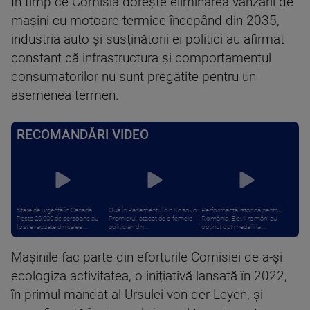
În timp ce Comisia dorește eliminarea vânzării de
mașini cu motoare termice începând din 2035,
industria auto și susținătorii ei politici au afirmat
constant că infrastructura și comportamentul
consumatorilor nu sunt pregătite pentru un
asemenea termen.
RECOMANDĂRI VIDEO
Stare de urgență în Canada.
Ouă în Parlamentul din Kosovo.
Performanță istorică pentru
Peste 20.000 de persoane au
Premierul, atacat de o femeie-
România. Elevii români au
fost evacuate din calea ...
politician din ...
obținut opt medalii la ...
Mașinile fac parte din eforturile Comisiei de a-și
ecologiza activitatea, o inițiativă lansată în 2022,
în primul mandat al Ursulei von der Leyen, și