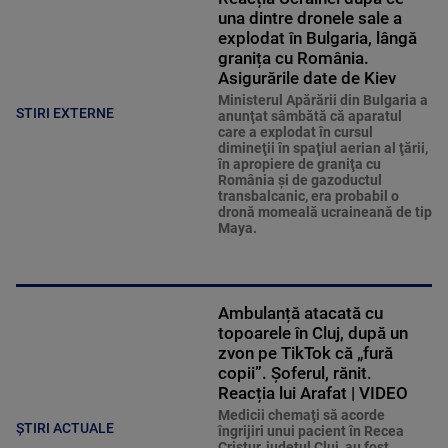
una dintre dronele sale a
explodat în Bulgaria, lângă
granița cu România.
Asigurările date de Kiev
Ministerul Apărării din Bulgaria a
STIRI EXTERNE
anunţat sâmbătă că aparatul
care a explodat în cursul
dimineţii în spaţiul aerian al ţării,
în apropiere de graniţa cu
România şi de gazoductul
transbalcanic, era probabil o
dronă momeală ucraineană de tip
Maya.
Ambulanță atacată cu
topoarele în Cluj, după un
zvon pe TikTok că „fură
copii”. Șoferul, rănit.
Reacția lui Arafat | VIDEO
Medicii chemaţi să acorde
ȘTIRI ACTUALE
îngrijiri unui pacient în Recea
Cristur, judeţul Cluj, au fost