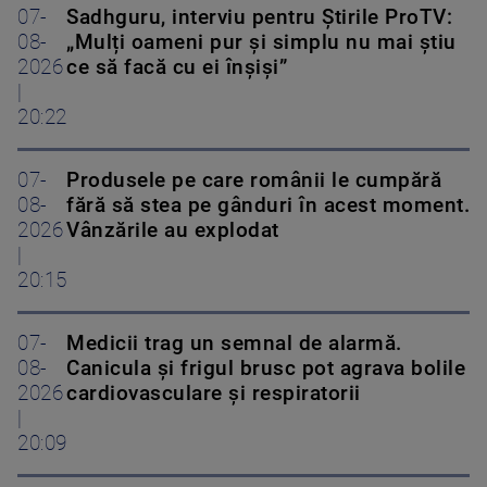
07-
Sadhguru, interviu pentru Știrile ProTV:
08-
„Mulți oameni pur și simplu nu mai știu
2026
ce să facă cu ei înșiși”
|
20:22
07-
Produsele pe care românii le cumpără
08-
fără să stea pe gânduri în acest moment.
2026
Vânzările au explodat
|
20:15
07-
Medicii trag un semnal de alarmă.
08-
Canicula și frigul brusc pot agrava bolile
2026
cardiovasculare și respiratorii
|
20:09