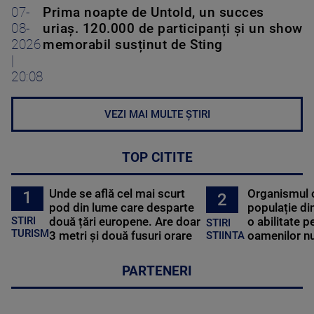
07-
Prima noapte de Untold, un succes
08-
uriaș. 120.000 de participanți și un show
2026
memorabil susținut de Sting
|
20:08
VEZI MAI MULTE ȘTIRI
TOP CITITE
Unde se află cel mai scurt
Organismul 
1
2
pod din lume care desparte
populație di
STIRI
două țări europene. Are doar
o abilitate p
STIRI
TURISM
3 metri și două fusuri orare
oamenilor nu
STIINTA
PARTENERI