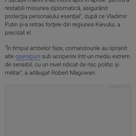
Puşcaşii marini s-au întors apoi în aprilie "pentru a
restabili misiunea diplomatică, asigurând
protecţia personalului esenţial", după ce Vladimir
Putin şi-a retras forţele din regiunea Kievului, a
precizat el.
"În timpul ambelor faze, comandourile au sprijinit
alte
operaţiuni
sub acoperire într-un mediu extrem
de sensibil, cu un nivel ridicat de risc politic şi
militar", a adăugat Robert Magowan.