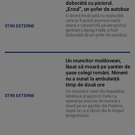
doborâtă cu piciorul.
„Eroul”, un șofer de autobuz
O dronă încărcată cu explozibil,
care ar fi putut provoca marți
seara o catastrofă pe aeroportul
STIRI EXTERNE
german Leipzig/Halle, a fost
doborâtă de un șofer de autobuz.
Un muncitor moldovean,
lăsat să moară pe șantier de
șase colegi români. Nimeni
nu a sunat la ambulanță
timp de două ore
Un muncitor venit din Republica
STIRI EXTERNE
Moldova și ajuns în Italia cu
speranța unui loc de muncă a
murit pe un șantier din Padova,
după ce i s-a făcut rău în timpul
programului.