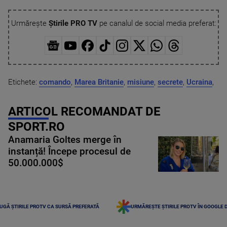
Urmărește
Știrile PRO TV
pe canalul de social media preferat:
Etichete:
comando
,
Marea Britanie
,
misiune
,
secrete
,
Ucraina
,
ARTICOL RECOMANDAT DE
SPORT.RO
Anamaria Goltes merge în
instanță! Începe procesul de
50.000.000$
UGĂ ȘTIRILE PROTV CA SURSĂ PREFERATĂ
URMĂREȘTE ȘTIRILE PROTV ÎN GOOGLE 