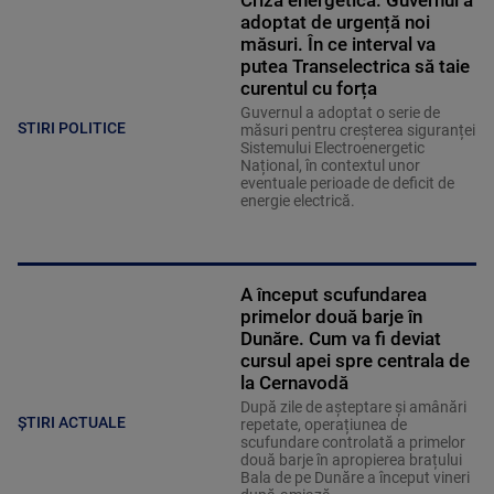
Criză energetică. Guvernul a
adoptat de urgență noi
măsuri. În ce interval va
putea Transelectrica să taie
curentul cu forța
Guvernul a adoptat o serie de
STIRI POLITICE
măsuri pentru creșterea siguranței
Sistemului Electroenergetic
Național, în contextul unor
eventuale perioade de deficit de
energie electrică.
A început scufundarea
primelor două barje în
Dunăre. Cum va fi deviat
cursul apei spre centrala de
la Cernavodă
După zile de așteptare și amânări
ȘTIRI ACTUALE
repetate, operațiunea de
scufundare controlată a primelor
două barje în apropierea brațului
Bala de pe Dunăre a început vineri