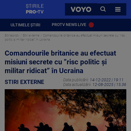
StirilePROTV
CAUTA
VOYO
TOATE 
PROTV NEWS LIVE
ULTIMELE ȘTIRI
Stirileprotv
Stiri externe
Comandourile britanice au efectuat misiuni secrete cu ”risc
politic și militar ridicat” în Ucraina
Comandourile britanice au efectuat
misiuni secrete cu ”risc politic și
militar ridicat” în Ucraina
Data publicării:
14-12-2022 | 19:11
STIRI EXTERNE
Data actualizării:
12-08-2025 | 15:36