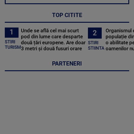
TOP CITITE
Unde se află cel mai scurt
Organismul 
1
2
pod din lume care desparte
populație di
STIRI
două țări europene. Are doar
o abilitate p
STIRI
TURISM
3 metri și două fusuri orare
oamenilor nu
STIINTA
PARTENERI