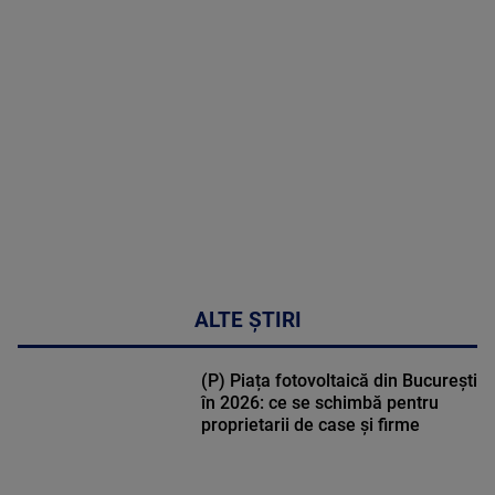
MAI
MULTE
DETALII
02:32:45
ALTE ȘTIRI
(P) Piața fotovoltaică din București
în 2026: ce se schimbă pentru
proprietarii de case și firme