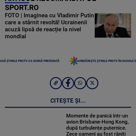
SPORT.RO
FOTO | Imaginea cu Vladimir Putin
care a stârnit revoltă! Ucrainenii
acuză lipsă de reacție la nivel
mondial
UGĂ ȘTIRILE PROTV CA SURSĂ PREFERATĂ
URMĂREȘTE ȘTIRILE PROTV ÎN GOOGLE 
CITEȘTE ȘI...
Momente de panică într-un
avion Brisbane-Hong Kong,
după turbulențe puternice.
Zece oameni au fost răniți