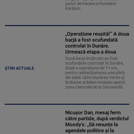
punct de trecere a frontierei
Kardam.
„Operațiune reușită!” A doua
barjă a fost scufundată
controlat în Dunăre.
Urmează etapa a doua
Două barje încărcate au fost
scufundate controlat în Dunăre,
după o operațiune de 11 ore,
ȘTIRI ACTUALE
pentru redirecționarea unei părți
din debit către Dunărea Veche și
limitarea scăderii nivelului apei în
zona Centralei de la Cernavodă.
Nicușor Dan, mesaj ferm
către partide, după verdictul
Moody's: „Să renunțe la
agendele politice şi la