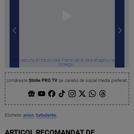
Satul ascuns dintre colinele Transilvaniei care atrage turiști din
Sora 
întreaga ...
Urmărește
Știrile PRO TV
pe canalul de social media preferat:
Etichete:
avion
,
turbulente
,
ARTICOL RECOMANDAT DE