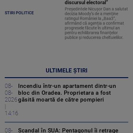
discursul electoral”
Președintele Nicușor Dan a salutat
STIRI POLITICE
decizia Moody’s de a menține
ratingul României la „Baa3”,
afirmând că agenția a confirmat
progresele făcute în ultimul an
pentru echilibrarea finanțelor
publice și reducerea cheltuielilor.
ULTIMELE ȘTIRI
08-
Incendiu într-un apartament dintr-un
08-
bloc din Oradea. Proprietara a fost
2026
găsită moartă de către pompieri
|
14:16
08-
Scandal în SUA: Pentagonul îi retrage