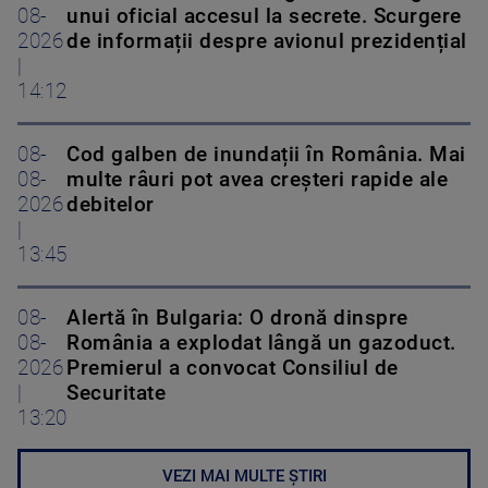
08-
unui oficial accesul la secrete. Scurgere
2026
de informații despre avionul prezidențial
|
14:12
08-
Cod galben de inundații în România. Mai
08-
multe râuri pot avea creșteri rapide ale
2026
debitelor
|
13:45
08-
Alertă în Bulgaria: O dronă dinspre
08-
România a explodat lângă un gazoduct.
2026
Premierul a convocat Consiliul de
|
Securitate
13:20
VEZI MAI MULTE ȘTIRI