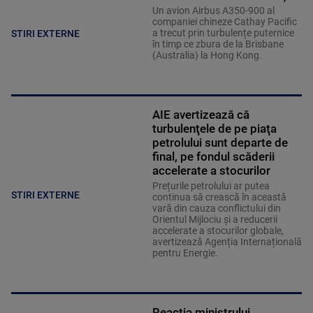
Un avion Airbus A350-900 al
companiei chineze Cathay Pacific
a trecut prin turbulențe puternice
STIRI EXTERNE
în timp ce zbura de la Brisbane
(Australia) la Hong Kong.
AIE avertizează că
turbulenţele de pe piaţa
petrolului sunt departe de
final, pe fondul scăderii
accelerate a stocurilor
Prețurile petrolului ar putea
STIRI EXTERNE
continua să crească în această
vară din cauza conflictului din
Orientul Mijlociu și a reducerii
accelerate a stocurilor globale,
avertizează Agenția Internațională
pentru Energie.
Reacția ministrului