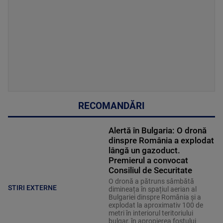
RECOMANDĂRI
Alertă în Bulgaria: O dronă
dinspre România a explodat
lângă un gazoduct.
Premierul a convocat
Consiliul de Securitate
O dronă a pătruns sâmbătă
STIRI EXTERNE
dimineața în spațiul aerian al
Bulgariei dinspre România și a
explodat la aproximativ 100 de
metri în interiorul teritoriului
bulgar, în apropierea fostului