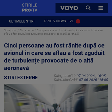
StirilePROTV
CAUTA
VOYO
TOATE 
PROTV NEWS LIVE
ULTIMELE ȘTIRI
Stirileprotv
Stiri externe
Cinci persoane au fost rănite după ce avionul în care se
aflau a fost zguduit de turbulențe provocate de o altă aeronavă
Cinci persoane au fost rănite după ce
avionul în care se aflau a fost zguduit
de turbulențe provocate de o altă
aeronavă
Data publicării:
07-06-2026 | 16:05
STIRI EXTERNE
Data actualizării:
07-06-2026 | 16:05