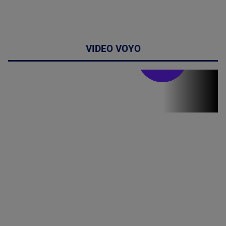
VIDEO VOYO
Stirile PRO TV
Stirile PRO
TV # 07.00 -
08 August
2026