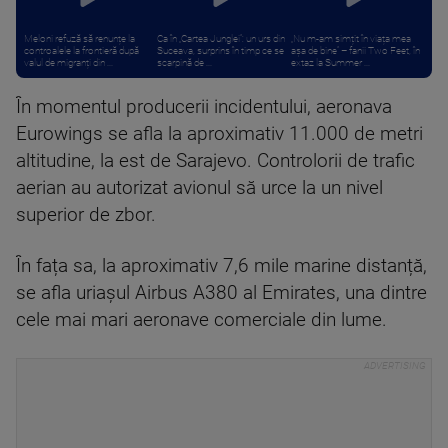
Meloni refuză să renunțe la
Ca în „Cartea Junglei”: un urs din
„Nu m-am simțit în viața mea
controalele la frontieră după
Suceava, surprins în timp ce se
așa de bine” – fanii Two Feet, în
valul de migranți din ...
scarpină de ...
extaz la Summer ...
În momentul producerii incidentului, aeronava
Eurowings se afla la aproximativ 11.000 de metri
altitudine, la est de Sarajevo. Controlorii de trafic
aerian au autorizat avionul să urce la un nivel
superior de zbor.
În fața sa, la aproximativ 7,6 mile marine distanță,
se afla uriașul Airbus A380 al Emirates, una dintre
cele mai mari aeronave comerciale din lume.