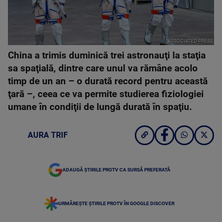
ASSOCIATED PRESS
China a trimis duminică trei astronauţi la staţia
sa spaţială, dintre care unul va rămâne acolo
timp de un an – o durată record pentru această
ţară –, ceea ce va permite studierea fiziologiei
umane în condiţii de lungă durată în spaţiu.
AURA TRIF
ADAUGĂ ȘTIRILE PROTV CA SURSĂ PREFERATĂ
URMĂREȘTE ȘTIRILE PROTV ÎN GOOGLE DISCOVER