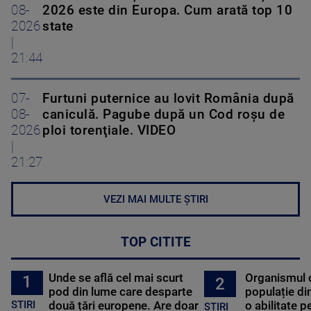
08-
2026 este din Europa. Cum arată top 10
2026
state
|
21:44
07-
Furtuni puternice au lovit România după
08-
caniculă. Pagube după un Cod roşu de
2026
ploi torenţiale. VIDEO
|
21:27
VEZI MAI MULTE ȘTIRI
TOP CITITE
Unde se află cel mai scurt
Organismul 
1
2
pod din lume care desparte
populație di
STIRI
două țări europene. Are doar
o abilitate p
STIRI