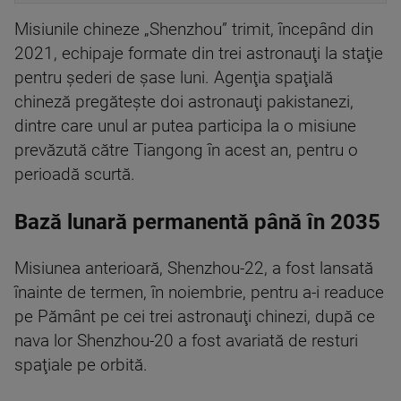
Misiunile chineze „Shenzhou” trimit, începând din
2021, echipaje formate din trei astronauţi la staţie
pentru şederi de şase luni. Agenţia spaţială
chineză pregăteşte doi astronauţi pakistanezi,
dintre care unul ar putea participa la o misiune
prevăzută către Tiangong în acest an, pentru o
perioadă scurtă.
Bază lunară permanentă până în 2035
Misiunea anterioară, Shenzhou-22, a fost lansată
înainte de termen, în noiembrie, pentru a-i readuce
pe Pământ pe cei trei astronauţi chinezi, după ce
nava lor Shenzhou-20 a fost avariată de resturi
spaţiale pe orbită.