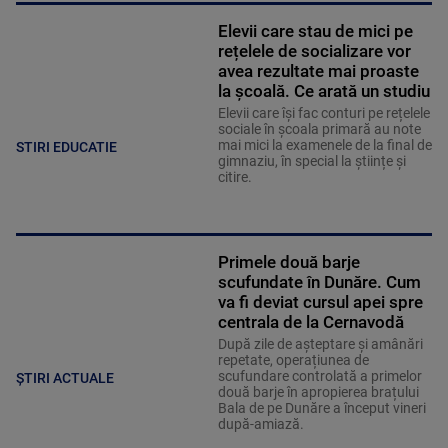
Elevii care stau de mici pe
rețelele de socializare vor
avea rezultate mai proaste
la școală. Ce arată un studiu
Elevii care îşi fac conturi pe rețelele
sociale în școala primară au note
mai mici la examenele de la final de
STIRI EDUCATIE
gimnaziu, în special la științe și
citire.
Primele două barje
scufundate în Dunăre. Cum
va fi deviat cursul apei spre
centrala de la Cernavodă
După zile de așteptare și amânări
repetate, operațiunea de
scufundare controlată a primelor
ȘTIRI ACTUALE
două barje în apropierea brațului
Bala de pe Dunăre a început vineri
după-amiază.