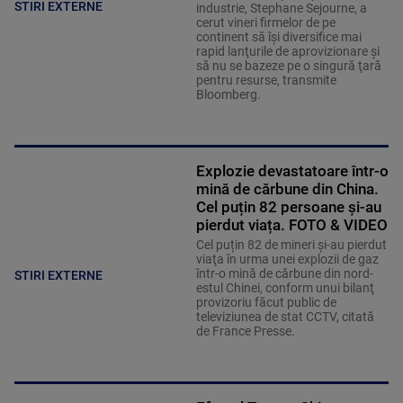
STIRI EXTERNE
industrie, Stephane Sejourne, a
cerut vineri firmelor de pe
continent să îşi diversifice mai
rapid lanţurile de aprovizionare şi
să nu se bazeze pe o singură ţară
pentru resurse, transmite
Bloomberg.
Explozie devastatoare într-o
mină de cărbune din China.
Cel puțin 82 persoane și-au
pierdut viața. FOTO & VIDEO
Cel puțin 82 de mineri şi-au pierdut
viaţa în urma unei explozii de gaz
într-o mină de cărbune din nord-
STIRI EXTERNE
estul Chinei, conform unui bilanţ
provizoriu făcut public de
televiziunea de stat CCTV, citată
de France Presse.