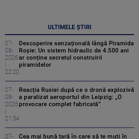
ULTIMELE ȘTIRI
07-
Descoperire senzațională lângă Piramida
08-
Roșie: Un sistem hidraulic de 4.500 ani
2026
ar conține secretul construirii
|
piramidelor
22:20
07-
Reacția Rusiei după ce o dronă explozivă
08-
a paralizat aeroportul din Leipzig: „O
2026
provocare complet fabricată”
|
21:54
07-
Cea mai bună țară în care să te muți în