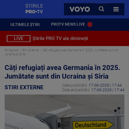
StirilePROTV
CAUTA
VOYO
TOATE 
PROTV NEWS LIVE
ULTIMELE ȘTIRI
LIVE
Știrile PRO TV ale dimineții
Stirileprotv
Stiri externe
Câți refugiați avea Germania în 2025. Jumătate sunt din
Ucraina și Siria
Câți refugiați avea Germania în 2025.
Jumătate sunt din Ucraina și Siria
Data publicării:
17-06-2026 | 17:44
STIRI EXTERNE
Data actualizării:
17-06-2026 | 17:44