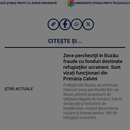
UGĂ ȘTIRILE PROTV CA SURSĂ PREFERATĂ
URMĂREȘTE ȘTIRILE PROTV ÎN GOOGLE 
CITEȘTE ȘI...
Zece percheziţii în Buzău:
fraude cu fonduri destinate
refugiaţilor ucraineni. Sunt
vizați funcţionari din
Primăria Calvini
Poliţiştii din Buzău au efectuat
ȘTIRI ACTUALE
miercuri zece percheziţii într-un
dosar privind suspiciuni de
obţinere ilegală de fonduri, fals în
declaraţii şi tentativă de
înşelăciune, vizând decontarea
cazării şi hranei pentru 180 de
refugiaţi ucraineni.