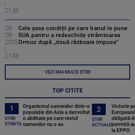
|
21:36
08-
Cele șase condiții pe care Iranul le pune
08-
SUA pentru a redeschide strâmtoarea
2026
Ormuz după „două războaie impuse”
|
21:33
VEZI MAI MULTE ȘTIRI
TOP CITITE
Organismul oamenilor dintr-o
Victorie p
1
2
populație din Asia a dezvoltat
Europeană
o abilitate pe care restul
obligată d
STIRI
ȘTIRI
oamenilor nu o au
permită au
STIINTA
ACTUALE
la EPPO