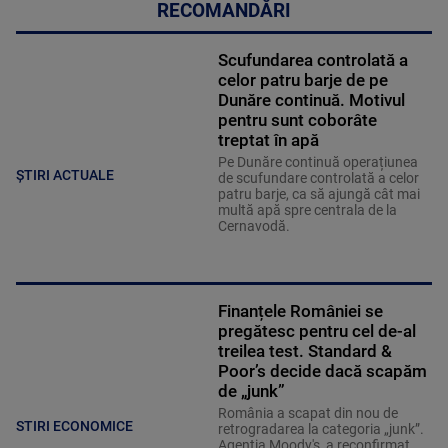
RECOMANDĂRI
Scufundarea controlată a
celor patru barje de pe
Dunăre continuă. Motivul
pentru sunt coborâte
treptat în apă
Pe Dunăre continuă operațiunea
ȘTIRI ACTUALE
de scufundare controlată a celor
patru barje, ca să ajungă cât mai
multă apă spre centrala de la
Cernavodă.
Finanțele României se
pregătesc pentru cel de-al
treilea test. Standard &
Poor’s decide dacă scapăm
de „junk”
România a scapat din nou de
STIRI ECONOMICE
retrogradarea la categoria „junk”.
Agenția Moody's, a reconfirmat