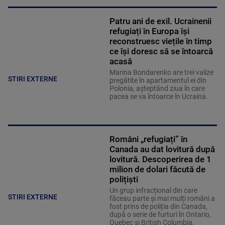
Patru ani de exil. Ucrainenii
refugiați în Europa își
reconstruesc viețile în timp
ce își doresc să se întoarcă
acasă
Marina Bondarenko are trei valize
STIRI EXTERNE
pregătite în apartamentul ei din
Polonia, aşteptând ziua în care
pacea se va întoarce în Ucraina.
Români „refugiați” în
Canada au dat lovitură după
lovitură. Descoperirea de 1
milion de dolari făcută de
polițiști
Un grup infracțional din care
STIRI EXTERNE
făceau parte și mai mulți români a
fost prins de poliția din Canada,
după o serie de furturi în Ontario,
Quebec și British Columbia.