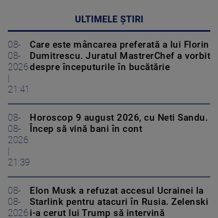
ULTIMELE ȘTIRI
08-
Care este mâncarea preferată a lui Florin
08-
Dumitrescu. Juratul MastrerChef a vorbit
2026
despre începuturile în bucătărie
|
21:41
08-
Horoscop 9 august 2026, cu Neti Sandu.
08-
Încep să vină bani în cont
2026
|
21:39
08-
Elon Musk a refuzat accesul Ucrainei la
08-
Starlink pentru atacuri în Rusia. Zelenski
2026
i-a cerut lui Trump să intervină