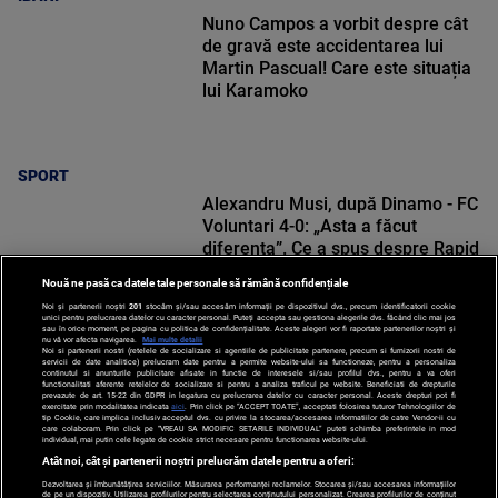
Nuno Campos a vorbit despre cât
de gravă este accidentarea lui
Martin Pascual! Care este situația
lui Karamoko
SPORT
Alexandru Musi, după Dinamo - FC
Voluntari 4-0: „Asta a făcut
diferența”. Ce a spus despre Rapid
Nouă ne pasă ca datele tale personale să rămână confidențiale
Noi și partenerii noștri
201
stocăm și/sau accesăm informații pe dispozitivul dvs., precum identificatorii cookie
unici pentru prelucrarea datelor cu caracter personal. Puteți accepta sau gestiona alegerile dvs. făcând clic mai jos
sau în orice moment, pe pagina cu politica de confidențialitate. Aceste alegeri vor fi raportate partenerilor noștri și
nu vă vor afecta navigarea.
Mai multe detalii
Noi si partenerii nostri (retelele de socializare si agentiile de publicitate partenere, precum si furnizorii nostri de
SPORT
servicii de date analitice) prelucram date pentru a permite website-ului sa functioneze, pentru a personaliza
continutul si anunturile publicitare afisate in functie de interesele si/sau profilul dvs., pentru a va oferi
functionalitati aferente retelelor de socializare si pentru a analiza traficul pe website. Beneficiati de drepturile
prevazute de art. 15-22 din GDPR in legatura cu prelucrarea datelor cu caracter personal. Aceste drepturi pot fi
exercitate prin modalitatea indicata
aici
. Prin click pe “ACCEPT TOATE”, acceptati folosirea tuturor Tehnologiilor de
tip Cookie, care implica inclusiv acceptul dvs. cu privire la stocarea/accesarea informatiilor de catre Vendor-ii cu
care colaboram. Prin click pe “VREAU SA MODIFIC SETARILE INDIVIDUAL” puteti schimba preferintele in mod
individual, mai putin cele legate de cookie strict necesare pentru functionarea website-ului.
Atât noi, cât și partenerii noștri prelucrăm datele pentru a oferi:
Dezvoltarea și îmbunătățirea serviciilor. Măsurarea performanței reclamelor. Stocarea și/sau accesarea informațiilor
de pe un dispozitiv. Utilizarea profilurilor pentru selectarea conținutului personalizat. Crearea profilurilor de conținut