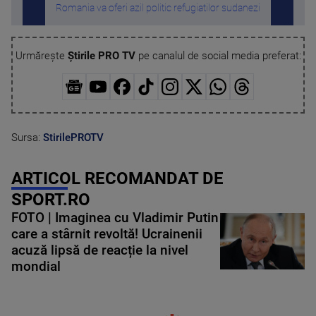
Romania va oferi azil politic refugiatilor sudanezi
Român
Urmărește
Știrile PRO TV
pe canalul de social media preferat:
Sursa:
StirilePROTV
ARTICOL RECOMANDAT DE
SPORT.RO
FOTO | Imaginea cu Vladimir Putin
care a stârnit revoltă! Ucrainenii
acuză lipsă de reacție la nivel
mondial