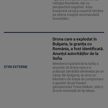
ratingul României, dar cu
perspectivă negativă. Asta
înseamnă că țara noastră rămâne
pe ultima treaptă recomandată
investițiilor.
Drona care a explodat în
Bulgaria, la granița cu
România, a fost identificată.
Anunțul autorităților de la
Sofia
Ministerul Apărării de la Sofia a
STIRI EXTERNE
anunțat că drona care s-a
prăbușit sâmbătă dimineața pe un
câmp din Bulgaria, la circa un
kilometru de stația de comprimare
a gazelor de pe traseul
gazoductului Trans-Balkan, este o
dronă-momeală de tip Maya.