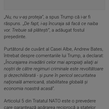
„
Nu, nu v-aş proteja”
, a spus Trump că i-ar fi
răspuns. „
De fapt, i-aş încuraja să facă ce naiba
vor. Trebuie să plăteşti”
, a adăugat fostul
preşedinte.
Purtătorul de cuvânt al Casei Albe, Andrew Bates,
întrebat despre comentariile lui Trump, a declarat:
„
Încurajarea invadării celor mai apropiaţi aliaţi ai
noştri de către regimuri criminale este revoltătoare
şi dezechilibrată - şi pune în pericol securitatea
naţională americană, stabilitatea globală şi
economia noastră acasă”.
Articolul 5 din Tratatul NATO este o prevedere
care garantează apărarea reciprocă a statelor