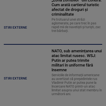
„Zona zombilor” din Londra.
Cum arată cartierul turistic
afectat de droguri și
criminalitate
Pe trotuarul unei străzi
aglomerate, pe care trec în pas
rapid mii de navetiști și turiști, zac
STIRI EXTERNE
trei bărbați.
NATO, sub amenințarea unui
atac limitat rusesc. WSJ:
Putin ar putea trimite
militari în uniforme fără
însemne
Serviciile de informații americane
STIRI EXTERNE
au avertizat că președintele rus
Vladimir Putin ar putea pune la
încercare NATO printr-un atac
limitat asupra unui stat membru în
următorii ani.