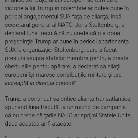
în unele sondaje, aliaţii europeni se tem că o
victorie a lui Trump în noiembrie ar putea pune în
pericol angajamentul SUA faţă de alianţă, însă
secretarul general al NATO, Jens Stoltenberg, a
declarat luna trecută că nu crede că o a doua
preşedinţie Trump ar pune în pericol apartenenţa
SUA la organizaţie. Stoltenberg, care a făcut
presiuni asupra statelor membre pentru a creşte
cheltuielile pentru apărare, a declarat că aliaţii
europeni îşi măresc contribuţiile militare şi „
se
îndreaptă în direcţia corectă”
.
Trump a continuat să critice alianţa transatlantică,
spunând luna trecută, la un miting de campanie,
că nu crede că ţările NATO ar sprijini Statele Unite,
dacă acestea ar fi atacate.