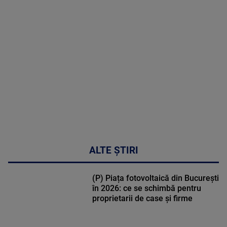
MAI
MULTE
DETALII
02:33:45
ALTE ȘTIRI
(P) Piața fotovoltaică din București
în 2026: ce se schimbă pentru
proprietarii de case și firme