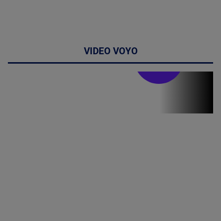
VIDEO VOYO
Stirile PRO TV
Stirile PRO
TV # 07.00 -
09 August
2026