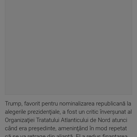
Trump, favorit pentru nominalizarea republicană la
alegerile prezidenţiale, a fost un critic înverşunat al
Organizaţiei Tratatului Atlanticului de Nord atunci
când era preşedinte, ameninţând în mod repetat
că se va retrage din alianţă. El a redus finanţarea