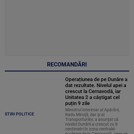
RECOMANDĂRI
Operațiunea de pe Dunăre a
dat rezultate. Nivelul apei a
crescut la Cernavodă, iar
Unitatea 2 a câștigat cel
puțin 9 zile
Ministrul interimar al Apărării,
STIRI POLITICE
Radu Miruţă, dar şi al
Transporturilor, a anunţat că
nivelul Dunării a crescut cu 8
centimetri în zona centralei
nucleare de la Cernavodă, ceea ce