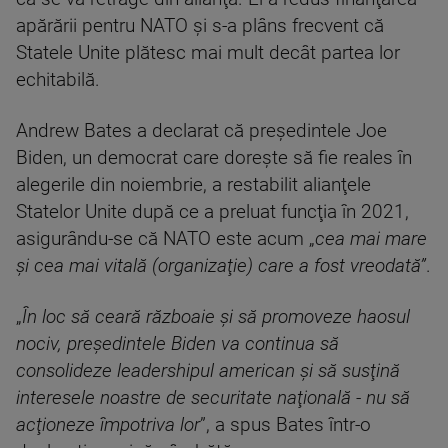
apărării pentru NATO şi s-a plâns frecvent că
Statele Unite plătesc mai mult decât partea lor
echitabilă.
Andrew Bates a declarat că preşedintele Joe
Biden, un democrat care doreşte să fie reales în
alegerile din noiembrie, a restabilit alianţele
Statelor Unite după ce a preluat funcţia în 2021,
asigurându-se că NATO este acum „
cea mai mare
şi cea mai vitală (organizaţie) care a fost vreodată”
.
„
În loc să ceară războaie şi să promoveze haosul
nociv, preşedintele Biden va continua să
consolideze leadershipul american şi să susţină
interesele noastre de securitate naţională - nu să
acţioneze împotriva lor
”, a spus Bates într-o