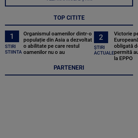
TOP CITITE
Organismul oamenilor dintr-o
Victorie p
1
2
populație din Asia a dezvoltat
Europeană
o abilitate pe care restul
obligată d
STIRI
ȘTIRI
oamenilor nu o au
permită au
STIINTA
ACTUALE
la EPPO
PARTENERI