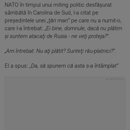
NATO în timpul unui miting politic desfăşurat
sâmbătă în Carolina de Sud, l-a citat pe
preşedintele unei
„ţări mari”
pe care nu a numit-o,
care l-a întrebat: „
Ei bine, domnule, dacă nu plătim
şi suntem atacaţi de Rusia - ne veţi proteja?
”.
„Am întrebat: Nu aţi plătit? Sunteţi rău-platnici?”.
El a spus: „
Da, să spunem că asta s-a întâmplat”