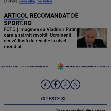
Etichete:
casa alba
,
joe biden
,
ARTICOL RECOMANDAT DE
SPORT.RO
FOTO | Imaginea cu Vladimir Putin
care a stârnit revoltă! Ucrainenii
acuză lipsă de reacție la nivel
mondial
UGĂ ȘTIRILE PROTV CA SURSĂ PREFERATĂ
URMĂREȘTE ȘTIRILE PROTV ÎN GOOGLE 
CITEȘTE ȘI...