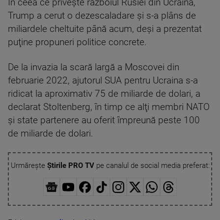
În ceea ce priveşte războiul Rusiei din Ucraina,
Trump a cerut o dezescaladare şi s-a plâns de
miliardele cheltuite până acum, deşi a prezentat
puţine propuneri politice concrete.
De la invazia la scară largă a Moscovei din
februarie 2022, ajutorul SUA pentru Ucraina s-a
ridicat la aproximativ 75 de miliarde de dolari, a
declarat Stoltenberg, în timp ce alţi membri NATO
şi state partenere au oferit împreună peste 100
de miliarde de dolari.
Urmărește
Știrile PRO TV
pe canalul de social media preferat: