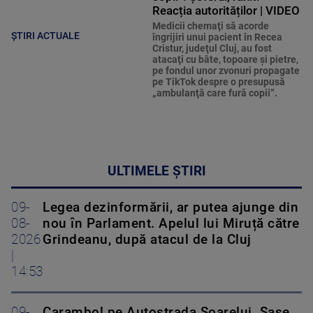
Reacția autorităților | VIDEO
Medicii chemaţi să acorde
ȘTIRI ACTUALE
îngrijiri unui pacient în Recea
Cristur, judeţul Cluj, au fost
atacaţi cu bâte, topoare şi pietre,
pe fondul unor zvonuri propagate
pe TikTok despre o presupusă
„ambulanţă care fură copii”.
ULTIMELE ȘTIRI
09-
Legea dezinformării, ar putea ajunge din
08-
nou în Parlament. Apelul lui Miruță către
2026
Grindeanu, după atacul de la Cluj
|
14:53
09-
Carambol pe Autostrada Soarelui. Șase