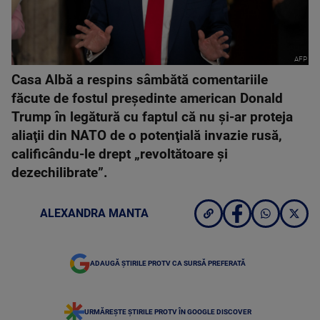
AFP
Casa Albă a respins sâmbătă comentariile
făcute de fostul preşedinte american Donald
Trump în legătură cu faptul că nu şi-ar proteja
aliaţii din NATO de o potenţială invazie rusă,
calificându-le drept „revoltătoare şi
dezechilibrate”.
ALEXANDRA MANTA
ADAUGĂ ȘTIRILE PROTV CA SURSĂ PREFERATĂ
URMĂREȘTE ȘTIRILE PROTV ÎN GOOGLE DISCOVER