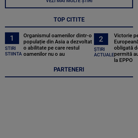
VEZI MAI MULTE ȘTIRI
TOP CITITE
Organismul oamenilor dintr-o
Victorie p
1
2
populație din Asia a dezvoltat
Europeană
o abilitate pe care restul
obligată d
STIRI
ȘTIRI
oamenilor nu o au
permită au
STIINTA
ACTUALE
la EPPO
PARTENERI