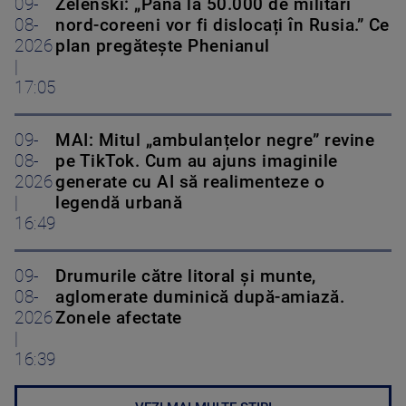
09-
Zelenski: „Până la 50.000 de militari
08-
nord-coreeni vor fi dislocați în Rusia.” Ce
2026
plan pregătește Phenianul
|
17:05
09-
MAI: Mitul „ambulanțelor negre” revine
08-
pe TikTok. Cum au ajuns imaginile
2026
generate cu AI să realimenteze o
|
legendă urbană
16:49
09-
Drumurile către litoral și munte,
08-
aglomerate duminică după-amiază.
2026
Zonele afectate
|
16:39