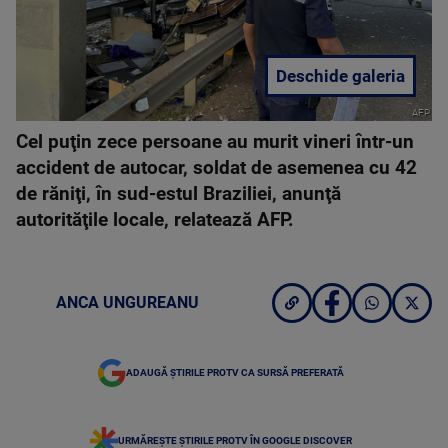
Deschide galeria
AFP
Cel puţin zece persoane au murit vineri într-un
accident de autocar, soldat de asemenea cu 42
de răniţi, în sud-estul Braziliei, anunţă
autorităţile locale, relatează AFP.
ANCA UNGUREANU
ADAUGĂ ȘTIRILE PROTV CA SURSĂ PREFERATĂ
URMĂREȘTE ȘTIRILE PROTV ÎN GOOGLE DISCOVER