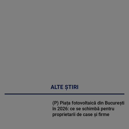
MAI
MULTE
DETALII
02:33:45
ALTE ȘTIRI
(P) Piața fotovoltaică din București
în 2026: ce se schimbă pentru
proprietarii de case și firme