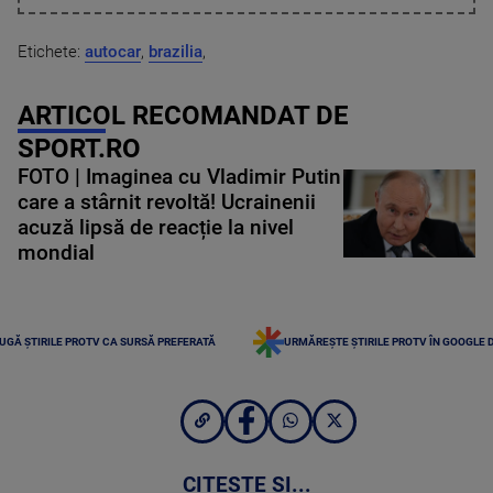
Etichete:
autocar
,
brazilia
,
ARTICOL RECOMANDAT DE
SPORT.RO
FOTO | Imaginea cu Vladimir Putin
care a stârnit revoltă! Ucrainenii
acuză lipsă de reacție la nivel
mondial
UGĂ ȘTIRILE PROTV CA SURSĂ PREFERATĂ
URMĂREȘTE ȘTIRILE PROTV ÎN GOOGLE 
CITEȘTE ȘI...