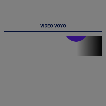
VIDEO VOYO
Stirile PRO TV
Stirile PRO
TV # 07.00 -
09 August
2026