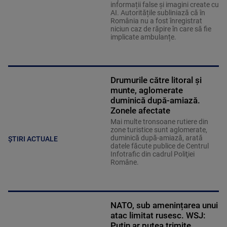
informații false și imagini create cu
AI. Autoritățile subliniază că în
România nu a fost înregistrat
niciun caz de răpire în care să fie
implicate ambulanțe.
Drumurile către litoral și
munte, aglomerate
duminică după-amiază.
Zonele afectate
Mai multe tronsoane rutiere din
zone turistice sunt aglomerate,
duminică după-amiază, arată
ȘTIRI ACTUALE
datele făcute publice de Centrul
Infotrafic din cadrul Poliţiei
Române.
NATO, sub amenințarea unui
atac limitat rusesc. WSJ:
Putin ar putea trimite