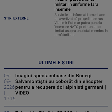
militari în uniforme fără
însemne
Serviciile de informații americane
STIRI EXTERNE
au avertizat că președintele rus
Vladimir Putin ar putea pune la
încercare NATO printr-un atac
limitat asupra unui stat membru în
următorii ani.
ULTIMELE ȘTIRI
09-
Imagini spectaculoase din Bucegi.
08-
Salvamontiștii au coborât din elicopter
2026
pentru a recupera doi alpiniști germani |
|
VIDEO
17:16