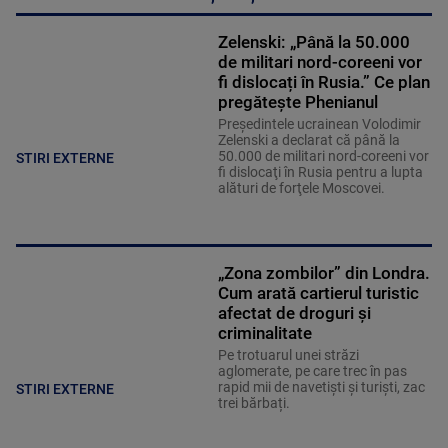
Zelenski: „Până la 50.000
de militari nord-coreeni vor
fi dislocați în Rusia.” Ce plan
pregătește Phenianul
Preşedintele ucrainean Volodimir
Zelenski a declarat că până la
50.000 de militari nord-coreeni vor
STIRI EXTERNE
fi dislocaţi în Rusia pentru a lupta
alături de forţele Moscovei.
„Zona zombilor” din Londra.
Cum arată cartierul turistic
afectat de droguri și
criminalitate
Pe trotuarul unei străzi
aglomerate, pe care trec în pas
rapid mii de navetiști și turiști, zac
STIRI EXTERNE
trei bărbați.