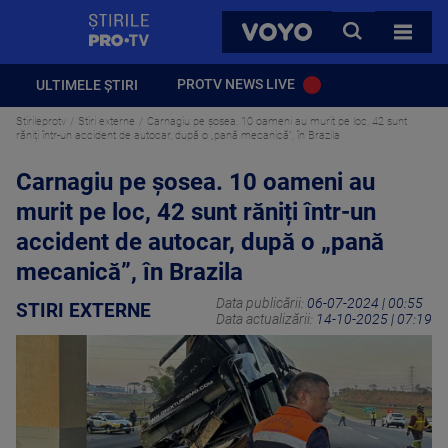
StirilePROTV
CAUTA
VOYO
TOATE 
PROTV NEWS LIVE
ULTIMELE ȘTIRI
Stirileprotv
Stiri externe
Carnagiu pe șosea. 10 oameni au murit pe loc, 42 sunt
răniți într-un accident de autocar, după o „pană mecanică”, în Brazila
Carnagiu pe șosea. 10 oameni au
murit pe loc, 42 sunt răniți într-un
accident de autocar, după o „pană
mecanică”, în Brazila
Data publicării:
06-07-2024 | 00:55
STIRI EXTERNE
Data actualizării:
14-10-2025 | 07:19