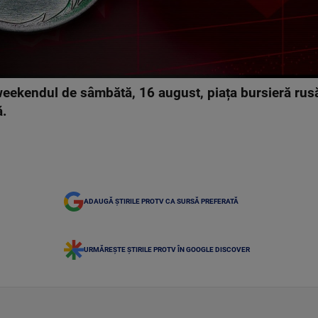
 weekendul de sâmbătă, 16 august, piața bursieră rus
ă.
ADAUGĂ ȘTIRILE PROTV CA SURSĂ PREFERATĂ
URMĂREȘTE ȘTIRILE PROTV ÎN GOOGLE DISCOVER