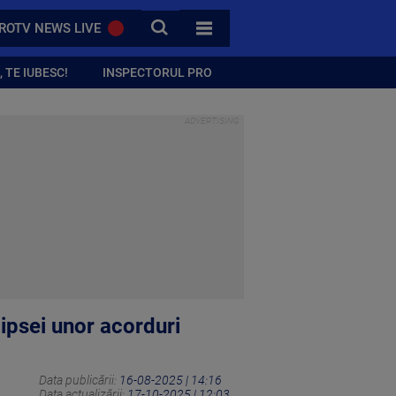
CAUTA
ROTV NEWS LIVE
TOATE CATEGORIILE
 TE IUBESC!
INSPECTORUL PRO
ipsei unor acorduri
Data publicării:
16-08-2025 | 14:16
Data actualizării:
17-10-2025 | 12:03