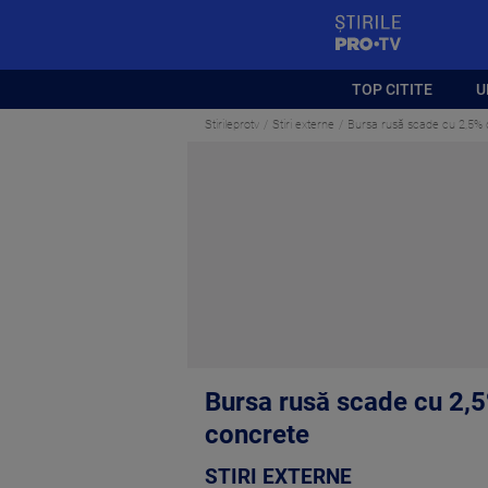
StirilePROTV
TOP CITITE
U
Stirileprotv
Stiri externe
Bursa rusă scade cu 2,5% d
Bursa rusă scade cu 2,5
concrete
STIRI EXTERNE