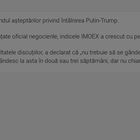
ndul așteptărilor privind întâlnirea Putin-Trump.
țate oficial negocierile, indicele IMOEX a crescut cu p
ele discuțiilor, a declarat că „nu trebuie să se gândea
ndesc la asta în două sau trei săptămâni, dar nu chiar