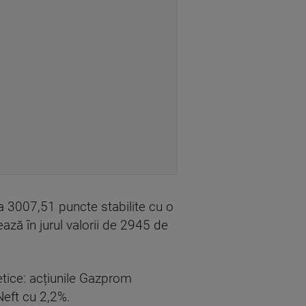
a 3007,51 puncte stabilite cu o
ează în jurul valorii de 2945 de
etice: acțiunile Gazprom
Neft cu 2,2%.