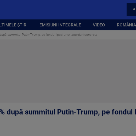
P
LTIMELE ȘTIRI
EMISIUNI INTEGRALE
VIDEO
ROMÂNIA,
upă summitul Putin-Trump, pe fondul lipsei unor acorduri concrete
% după summitul Putin-Trump, pe fondul l