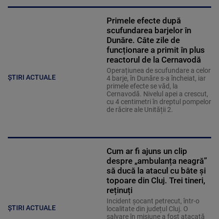
Primele efecte după
scufundarea barjelor în
Dunăre. Câte zile de
funcționare a primit în plus
reactorul de la Cernavodă
Operațiunea de scufundare a celor
ȘTIRI ACTUALE
4 barje, în Dunăre s-a încheiat, iar
primele efecte se văd, la
Cernavodă. Nivelul apei a crescut,
cu 4 centimetri în dreptul pompelor
de răcire ale Unității 2.
Cum ar fi ajuns un clip
despre „ambulanța neagră”
să ducă la atacul cu bâte și
topoare din Cluj. Trei tineri,
reținuți
Incident șocant petrecut, într-o
ȘTIRI ACTUALE
localitate din județul Cluj. O
salvare în misiune a fost atacată