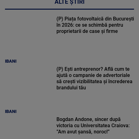
ALTE ȘTIRI
(P) Piața fotovoltaică din București
în 2026: ce se schimbă pentru
proprietarii de case și firme
IBANI
(P) Ești antreprenor? Află cum te
ajută o campanie de advertoriale
să crești vizibilitatea și încrederea
brandului tău
IBANI
Bogdan Andone, sincer după
victoria cu Universitatea Craiova:
”Am avut șansă, noroc!”