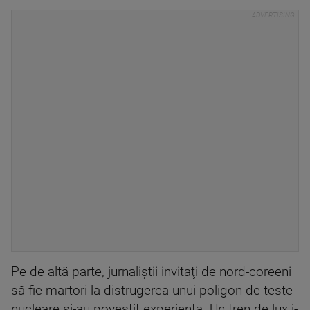
Pe de altă parte, jurnaliştii invitaţi de nord-coreeni
să fie martori la distrugerea unui poligon de teste
nucleare şi-au povestit experienţa. Un tren de lux i-