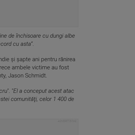
ine de închisoare cu dungi albe
acord cu asta”
.
die şi şapte ani pentru rănirea
arece ambele victime au fost
unty, Jason Schmidt.
ucru
". "
El a conceput acest atac
stei comunităţi, celor 1 400 de