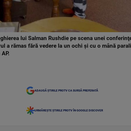
unghierea lui Salman Rushdie pe scena unei conferinţ
ul a rămas fără vedere la un ochi şi cu o mână paral
ă AP.
ADAUGĂ ȘTIRILE PROTV CA SURSĂ PREFERATĂ
URMĂREȘTE ȘTIRILE PROTV ÎN GOOGLE DISCOVER