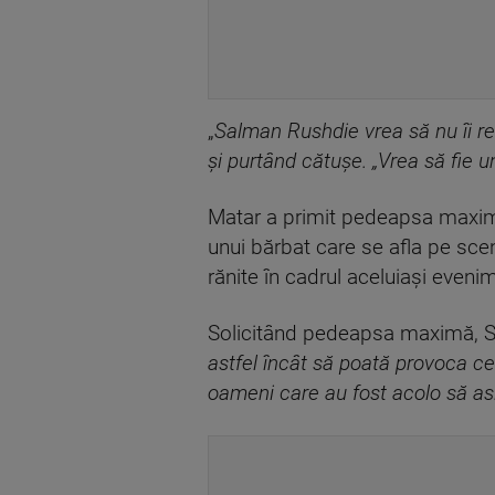
„
Salman Rushdie vrea să nu îi re
şi purtând cătuşe. „Vrea să fie 
Matar a primit pedeapsa maximă 
unui bărbat care se afla pe sce
rănite în cadrul aceluiaşi even
Solicitând pedeapsa maximă, Sc
astfel încât să poată provoca ce
oameni care au fost acolo să as