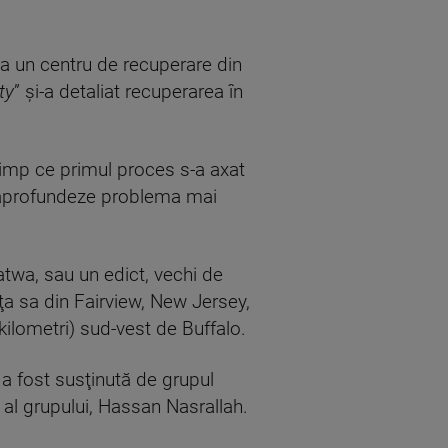
la un centru de recuperare din
ty
” şi-a detaliat recuperarea în
 timp ce primul proces s-a axat
să aprofundeze problema mai
atwa, sau un edict, vechi de
nţa sa din Fairview, New Jersey,
kilometri) sud-vest de Buffalo.
 a fost susţinută de grupul
 al grupului, Hassan Nasrallah.