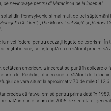
ă, de nevinovăţie pentru dl Matar încă de la început
.”
 spital din Pennsylvania şi mai mult de trei săptămâni 
Midnight's Children”, „The Moor's Last Sigh”
şi „
Victory Ci
”.
e la nivel federal pentru acuzaţii legate de terorism. În
ui cu cuţitul în sine, se aşteaptă ca următorul proces 
r, cetăţean american, a încercat să pună în aplicare o f
moartea lui Rushdie, atunci când a călătorit de la locui
efugiul de vară situat la aproximativ 70 de mile (112,6 
Matar credea că fatwa, emisă pentru prima dată în 1989,
aprobată într-un discurs din 2006 de secretarul general