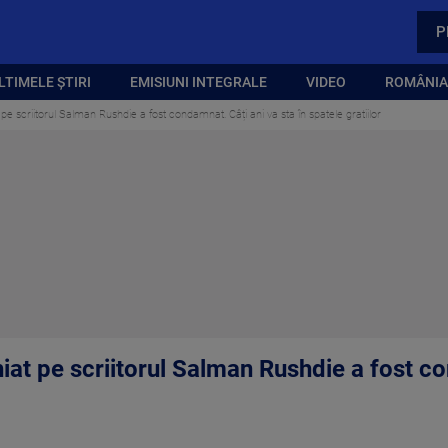
P
LTIMELE ȘTIRI
EMISIUNI INTEGRALE
VIDEO
ROMÂNIA,
 pe scriitorul Salman Rushdie a fost condamnat. Câți ani va sta în spatele gratiilor
hiat pe scriitorul Salman Rushdie a fost c