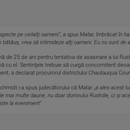
specte pe ceilalţi oameni”, a spus Matar, îmbrăcat în ha
un bătăuş, vrea să intimideze alţi oameni. Eu nu sunt de 
de 25 de ani pentru tentativa de asasinare a lui Rush
nă cu el. Sentinţele trebuie să curgă concomitent deo
iment, a declarat procurorul districtului Chautauqua Co
hmidt i-a spus judecătorului că Matar „
a ales acest l
le mai multe daune, nu doar domnului Rushdie, ci şi ace
iste la eveniment
”.