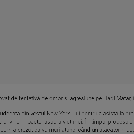
vinovat de tentativă de omor şi agresiune pe Hadi Matar, 
judecată din vestul New York-ului pentru a asista la pr
e privind impactul asupra victimei. În timpul procesului
 cum a crezut că va muri atunci când un atacator mascat 