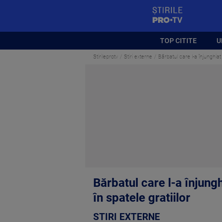
StirilePROTV
TOP CITITE
U
Stirileprotv
Stiri externe
Bărbatul care l-a înjunghiat
Bărbatul care l-a înjung
în spatele gratiilor
STIRI EXTERNE