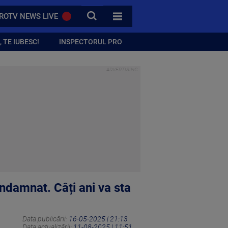
CAUTA
ROTV NEWS LIVE
TOATE CATEGORIILE
 TE IUBESC!
INSPECTORUL PRO
ondamnat. Câți ani va sta
Data publicării:
16-05-2025 | 21:13
Data actualizării:
11-08-2025 | 11:51