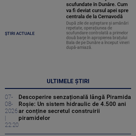
scufundate în Dunăre. Cum
va fi deviat cursul apei spre
centrala de la Cernavodă
După zile de așteptare și amânări
repetate, operațiunea de
scufundare controlată a primelor
ȘTIRI ACTUALE
două barje în apropierea brațului
Bala de pe Dunăre a început vineri
după-amiază.
ULTIMELE ȘTIRI
07-
Descoperire senzațională lângă Piramida
08-
Roșie: Un sistem hidraulic de 4.500 ani
2026
ar conține secretul construirii
|
piramidelor
22:20