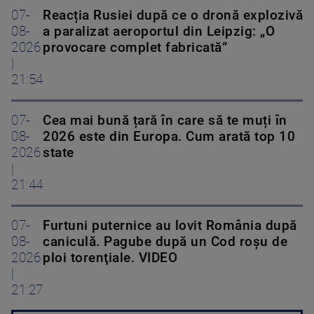
07-
Reacția Rusiei după ce o dronă explozivă
08-
a paralizat aeroportul din Leipzig: „O
2026
provocare complet fabricată”
|
21:54
07-
Cea mai bună țară în care să te muți în
08-
2026 este din Europa. Cum arată top 10
2026
state
|
21:44
07-
Furtuni puternice au lovit România după
08-
caniculă. Pagube după un Cod roşu de
2026
ploi torenţiale. VIDEO
|
21:27