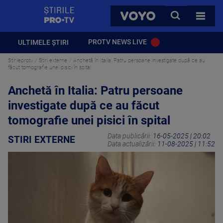
StirilePROTV
CAUTA
VOYO
TOATE 
PROTV NEWS LIVE
ULTIMELE ȘTIRI
Stirileprotv
Stiri externe
Anchetă în Italia: Patru persoane investigate după ce au
făcut tomografie unei pisici în spital
Anchetă în Italia: Patru persoane
investigate după ce au făcut
tomografie unei pisici în spital
Data publicării:
16-05-2025 | 20:02
STIRI EXTERNE
Data actualizării:
11-08-2025 | 11:52