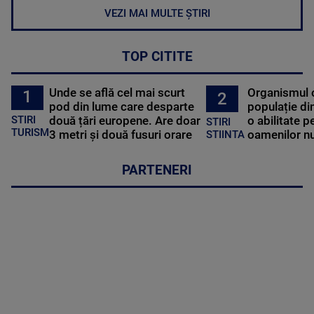
VEZI MAI MULTE ȘTIRI
TOP CITITE
Unde se află cel mai scurt
Organismul 
1
2
pod din lume care desparte
populație di
STIRI
două țări europene. Are doar
o abilitate p
STIRI
TURISM
3 metri și două fusuri orare
oamenilor nu
STIINTA
PARTENERI