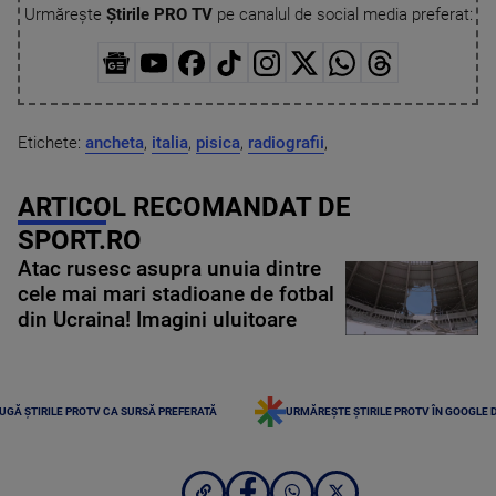
Urmărește
Știrile PRO TV
pe canalul de social media preferat:
Etichete:
ancheta
,
italia
,
pisica
,
radiografii
,
ARTICOL RECOMANDAT DE
SPORT.RO
Atac rusesc asupra unuia dintre
cele mai mari stadioane de fotbal
din Ucraina! Imagini uluitoare
UGĂ ȘTIRILE PROTV CA SURSĂ PREFERATĂ
URMĂREȘTE ȘTIRILE PROTV ÎN GOOGLE 