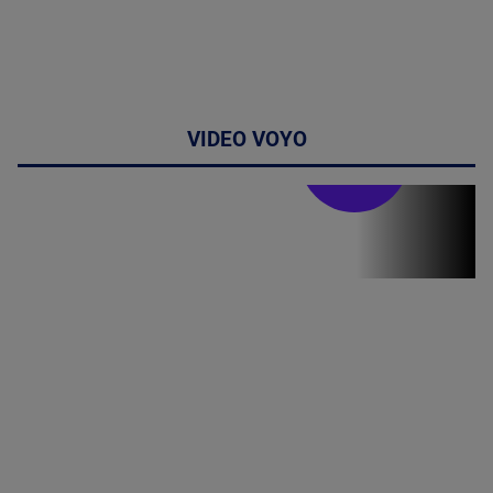
VIDEO VOYO
Stirile PRO TV
Stirile PRO
TV # 19.00 -
07 August
2026