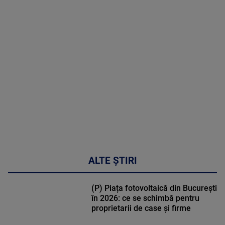
MAI
MULTE
DETALII
48:24
ALTE ȘTIRI
(P) Piața fotovoltaică din București
în 2026: ce se schimbă pentru
proprietarii de case și firme