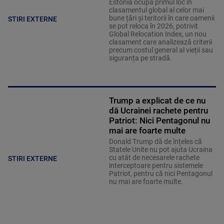
Estonia ocupă primul loc în
clasamentul global al celor mai
bune țări și teritorii în care oamenii
STIRI EXTERNE
se pot reloca în 2026, potrivit
Global Relocation Index, un nou
clasament care analizează criterii
precum costul general al vieții sau
siguranța pe stradă.
Trump a explicat de ce nu
dă Ucrainei rachete pentru
Patriot: Nici Pentagonul nu
mai are foarte multe
Donald Trump dă de înțeles că
Statele Unite nu pot ajuta Ucraina
cu atât de necesarele rachete
STIRI EXTERNE
interceptoare pentru sistemele
Patriot, pentru că nici Pentagonul
nu mai are foarte multe.