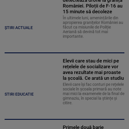
detectează drone la granița
României. Piloții de F-16 au
15 minute să decoleze
În ultimele luni, amenințările din
apropierea granițelor României au
făcut ca misiunile de Poliție
ȘTIRI ACTUALE
Aeriană să devină tot mai
importante.
Elevii care stau de mici pe
rețelele de socializare vor
avea rezultate mai proaste
la școală. Ce arată un studiu
Elevii care îşi fac conturi pe rețelele
sociale în școala primară au note
mai mici la examenele de la final de
STIRI EDUCATIE
gimnaziu, în special la științe și
citire.
Primele două barje