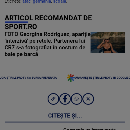
Etichete:
atac
,
germania
,
scoala
,
ARTICOL RECOMANDAT DE
SPORT.RO
FOTO Georgina Rodriguez, apariție
'interzisă' pe rețele. Partenera lui
CR7 s-a fotografiat în costum de
baie pe barcă
UGĂ ȘTIRILE PROTV CA SURSĂ PREFERATĂ
URMĂREȘTE ȘTIRILE PROTV ÎN GOOGLE 
CITEȘTE ȘI...
Germania va împrumuta