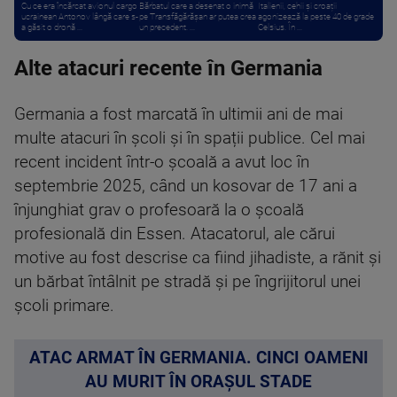
Cu ce era încărcat avionul cargo
Bărbatul care a desenat o inimă
Italienii, cehii și croații
ucrainean Antonov lângă care s-
pe Transfăgărășan ar putea crea
agonizează la peste 40 de grade
a găsit o dronă ...
un precedent. ...
Celsius. În ...
Alte atacuri recente în Germania
Germania a fost marcată în ultimii ani de mai
multe atacuri în școli și în spații publice. Cel mai
recent incident într-o școală a avut loc în
septembrie 2025, când un kosovar de 17 ani a
înjunghiat grav o profesoară la o școală
profesională din Essen. Atacatorul, ale cărui
motive au fost descrise ca fiind jihadiste, a rănit și
un bărbat întâlnit pe stradă și pe îngrijitorul unei
școli primare.
ATAC ARMAT ÎN GERMANIA. CINCI OAMENI
AU MURIT ÎN ORAȘUL STADE