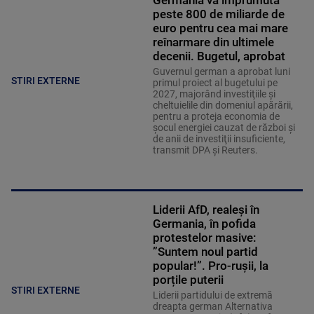
peste 800 de miliarde de
euro pentru cea mai mare
reînarmare din ultimele
decenii. Bugetul, aprobat
Guvernul german a aprobat luni
STIRI EXTERNE
primul proiect al bugetului pe
2027, majorând investiţiile şi
cheltuielile din domeniul apărării,
pentru a proteja economia de
şocul energiei cauzat de război şi
de anii de investiţii insuficiente,
transmit DPA şi Reuters.
Liderii AfD, realeși în
Germania, în pofida
protestelor masive:
”Suntem noul partid
popular!”. Pro-rușii, la
porțile puterii
STIRI EXTERNE
Liderii partidului de extremă
dreapta german Alternativa