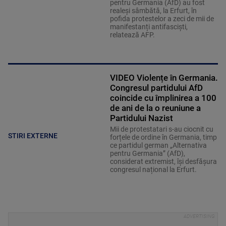
pentru Germania (AfD) au fost
realeși sâmbătă, la Erfurt, în
pofida protestelor a zeci de mii de
manifestanți antifasciști,
relatează AFP.
VIDEO Violențe în Germania.
Congresul partidului AfD
coincide cu împlinirea a 100
de ani de la o reuniune a
Partidului Nazist
Mii de protestatari s-au ciocnit cu
STIRI EXTERNE
forțele de ordine în Germania, timp
ce partidul german „Alternativa
pentru Germania” (AfD),
considerat extremist, își desfășura
congresul național la Erfurt.