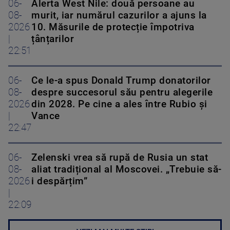
06-
Alerta West Nile: două persoane au
08-
murit, iar numărul cazurilor a ajuns la
2026
10. Măsurile de protecție împotriva
|
țânțarilor
22:51
06-
Ce le-a spus Donald Trump donatorilor
08-
despre succesorul său pentru alegerile
2026
din 2028. Pe cine a ales între Rubio și
|
Vance
22:47
06-
Zelenski vrea să rupă de Rusia un stat
08-
aliat tradițional al Moscovei. „Trebuie să-
2026
i despărțim”
|
22:09