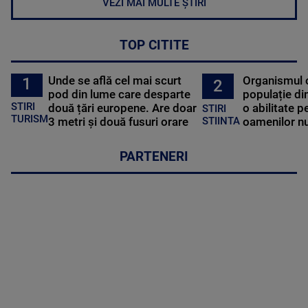
VEZI MAI MULTE ȘTIRI
TOP CITITE
Unde se află cel mai scurt
Organismul 
1
2
pod din lume care desparte
populație di
STIRI
două țări europene. Are doar
o abilitate p
STIRI
TURISM
3 metri și două fusuri orare
oamenilor nu
STIINTA
PARTENERI