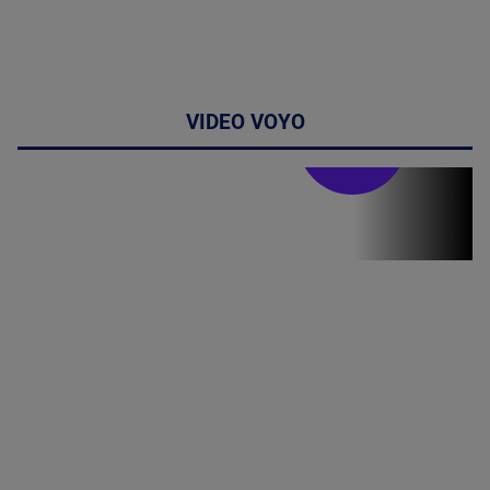
VIDEO VOYO
Stirile PRO TV
Stirile PRO
TV # 19.00 -
06 August
2026