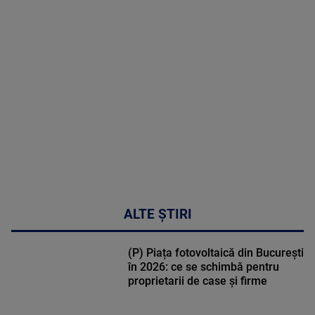
MAI
MULTE
DETALII
47:43
ALTE ȘTIRI
(P) Piața fotovoltaică din București
în 2026: ce se schimbă pentru
proprietarii de case și firme