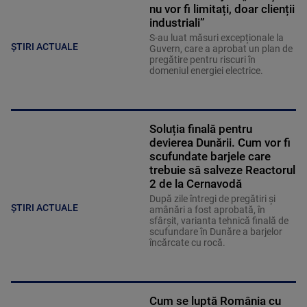
nu vor fi limitați, doar clienții
industriali”
S-au luat măsuri excepționale la
ȘTIRI ACTUALE
Guvern, care a aprobat un plan de
pregătire pentru riscuri în
domeniul energiei electrice.
Soluția finală pentru
devierea Dunării. Cum vor fi
scufundate barjele care
trebuie să salveze Reactorul
2 de la Cernavodă
După zile întregi de pregătiri și
ȘTIRI ACTUALE
amânări a fost aprobată, în
sfârșit, varianta tehnică finală de
scufundare în Dunăre a barjelor
încărcate cu rocă.
Cum se luptă România cu