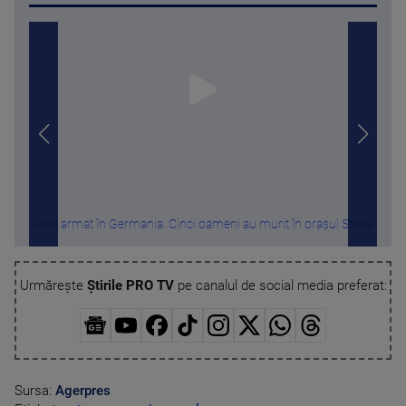
Atac armat în Germania. Cinci oameni au murit în orașul Stade
Cu c
Urmărește
Știrile PRO TV
pe canalul de social media preferat:
Sursa:
Agerpres