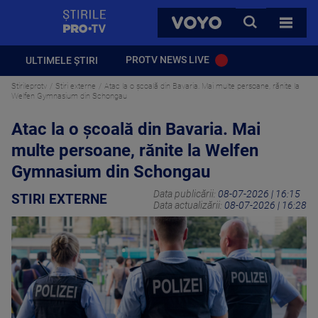
StirilePROTV
CAUTA
VOYO
TOATE 
PROTV NEWS LIVE
ULTIMELE ȘTIRI
Stirileprotv
Stiri externe
Atac la o școală din Bavaria. Mai multe persoane, rănite la
Welfen Gymnasium din Schongau
Atac la o școală din Bavaria. Mai
multe persoane, rănite la Welfen
Gymnasium din Schongau
Data publicării:
08-07-2026 | 16:15
STIRI EXTERNE
Data actualizării:
08-07-2026 | 16:28