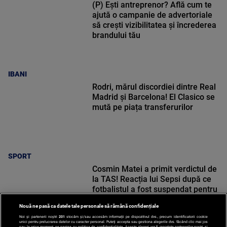
(P) Ești antreprenor? Află cum te
ajută o campanie de advertoriale
să crești vizibilitatea și încrederea
brandului tău
IBANI
Rodri, mărul discordiei dintre Real
Madrid și Barcelona! El Clasico se
mută pe piața transferurilor
SPORT
Cosmin Matei a primit verdictul de
la TAS! Reacția lui Sepsi după ce
fotbalistul a fost suspendat pentru
dopaj
Nouă ne pasă ca datele tale personale să rămână confidențiale
Noi și partenerii noștri
201
stocăm și/sau accesăm informații pe dispozitivul dvs., precum identificatorii cookie
unici pentru prelucrarea datelor cu caracter personal. Puteți accepta sau gestiona alegerile dvs. făcând clic mai jos
sau în orice moment, pe pagina cu politica de confidențialitate. Aceste alegeri vor fi raportate partenerilor noștri și