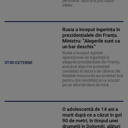
persoane. Apoi și-a pus capăt
zilelor.
Rusia a început ingerința în
prezidențialele din Franța.
Ministru: ”Alegerile sunt ca
un bar deschis”
Rusia a început agresiv
operațiunea de ingerință în
alegerile prezidențiale din Franța,
STIRI EXTERNE
atacând deja trei potențiali
candidați în decurs de câteva zile.
Rețelele moscovite au inventat boli
pentru doi candidați și l-a acuzat
pe un altul de dare de mită.
O adolescentă de 14 ani a
murit după ce a căzut în gol
90 de metri, în timpul unei
drumeții în Dolomiți, alături