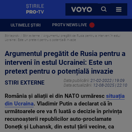
StirilePROTV
CAUTA
VOYO
TOATE 
PROTV NEWS LIVE
ULTIMELE ȘTIRI
Stirileprotv
Stiri externe
Argumentul pregătit de Rusia pentru a interveni în estul
Ucrainei: Este un pretext pentru o potențială invazie
Argumentul pregătit de Rusia pentru a
interveni în estul Ucrainei: Este un
pretext pentru o potențială invazie
Data publicării:
21-02-2022 | 19:09
STIRI EXTERNE
Data actualizării:
12-08-2025 | 22:10
România și aliații ei din NATO urmăresc
situația
din Ucraina
. Vladimir Putin a declarat că în
următoarele ore va fi luată o decizie în privința
recunoașterii republicilor auto-proclamate
Donețk și Luhansk, din estul țării vecine, ca