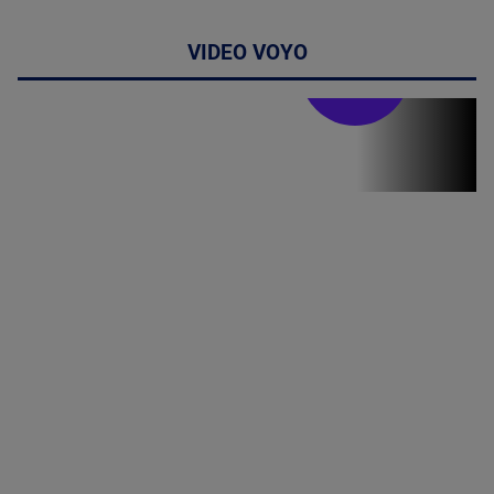
VIDEO VOYO
Stirile PRO TV
Stirile PRO
TV # 06.00 -
07 August
2026
MAI
MULTE