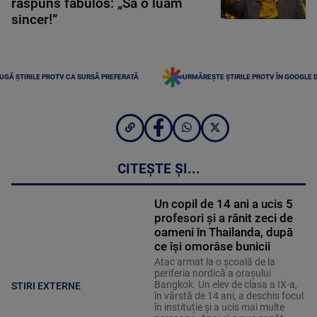
răspuns fabulos: „Să o luăm
sincer!”
UGĂ ȘTIRILE PROTV CA SURSĂ PREFERATĂ
URMĂREȘTE ȘTIRILE PROTV ÎN GOOGLE 
CITEȘTE ȘI...
Un copil de 14 ani a ucis 5
profesori și a rănit zeci de
oameni în Thailanda, după
ce își omorâse bunicii
Atac armat la o școală de la
periferia nordică a orașului
Bangkok. Un elev de clasa a IX-a,
STIRI EXTERNE
în vârstă de 14 ani, a deschis focul
în instituție și a ucis mai multe