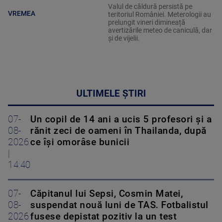
Valul de căldură persistă pe
VREMEA
teritoriul României. Meterologii au
prelungit vineri dimineață
avertizările meteo de caniculă, dar
și de vijelii.
ULTIMELE ȘTIRI
07-
Un copil de 14 ani a ucis 5 profesori și a
08-
rănit zeci de oameni în Thailanda, după
2026
ce își omorâse bunicii
|
14:40
07-
Căpitanul lui Sepsi, Cosmin Matei,
08-
suspendat nouă luni de TAS. Fotbalistul
2026
fusese depistat pozitiv la un test