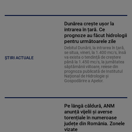
Dunărea crește ușor la
intrarea în țară. Ce
prognoze au făcut hidrologii
pentru următoarele zile
Debitul Dunării, la intrarea în ţară,
se situa, vineri, la 1.400 mc/s, însă
va exista o tendinţă de creştere
ȘTIRI ACTUALE
până la 1.450 mc/s, la jumătatea
săptămânii viitoare, reiese din
prognoza publicată de Institutul
Naţional de Hidrologie şi
Gospodărire a Apelor.
Pe lângă căldură, ANM
anunță vijelii și averse
torențiale în numeroase
județe din România. Zonele
vizate