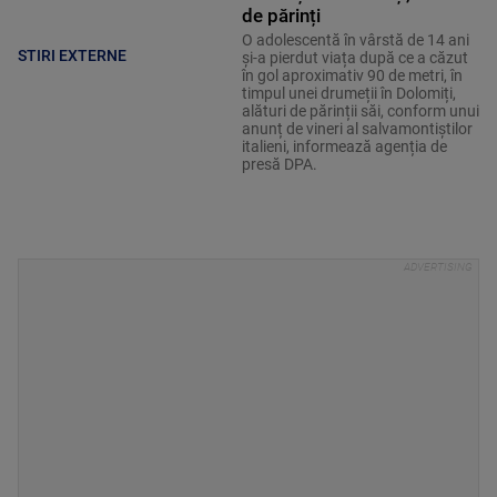
de părinți
O adolescentă în vârstă de 14 ani
STIRI EXTERNE
și-a pierdut viața după ce a căzut
în gol aproximativ 90 de metri, în
timpul unei drumeții în Dolomiți,
alături de părinții săi, conform unui
anunț de vineri al salvamontiștilor
italieni, informează agenția de
presă DPA.