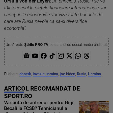
Ursula von der Leyen:
„În principiu, Rusiei i se va
tăia accesul la piețele financiare internaționale. Iar
sancțiunile economice vor viza toate bunurile de
care are Rusia nevoie ca sa-si diversifice
economia”.
Urmărește
Știrile PRO TV
pe canalul de social media preferat:
Etichete:
donetk
,
invazie ucraina
,
joe biden
,
Rusia
,
Ucraina
,
ARTICOL RECOMANDAT DE
SPORT.RO
Variantă de antrenor pentru Gigi
Becali la FCSB? Tehnicianul a