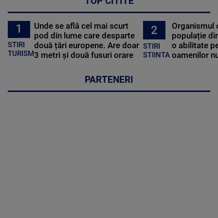
TOP CITITE
Unde se află cel mai scurt
Organismul 
1
2
pod din lume care desparte
populație di
STIRI
două țări europene. Are doar
o abilitate p
STIRI
TURISM
3 metri și două fusuri orare
oamenilor nu
STIINTA
PARTENERI