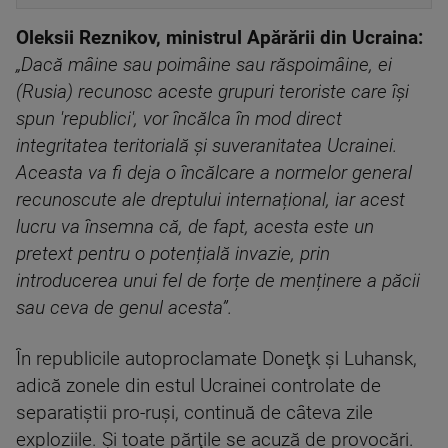
Oleksii Reznikov, ministrul Apărării din Ucraina:
„Dacă mâine sau poimâine sau răspoimâine, ei
(Rusia) recunosc aceste grupuri teroriste care își
spun 'republici', vor încălca în mod direct
integritatea teritorială și suveranitatea Ucrainei.
Aceasta va fi deja o încălcare a normelor general
recunoscute ale dreptului internațional, iar acest
lucru va însemna că, de fapt, acesta este un
pretext pentru o potențială invazie, prin
introducerea unui fel de forțe de menținere a păcii
sau ceva de genul acesta”.
În republicile autoproclamate Doneţk şi Luhansk,
adică zonele din estul Ucrainei controlate de
separatiştii pro-ruşi, continuă de câteva zile
exploziile. Şi toate părţile se acuză de provocări.