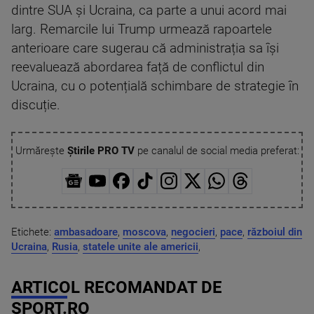
dintre SUA și Ucraina, ca parte a unui acord mai
larg. Remarcile lui Trump urmează rapoartele
anterioare care sugerau că administrația sa își
reevaluează abordarea față de conflictul din
Ucraina, cu o potențială schimbare de strategie în
discuție.
Urmărește
Știrile PRO TV
pe canalul de social media preferat:
Etichete:
ambasadoare
,
moscova
,
negocieri
,
pace
,
războiul din
Ucraina
,
Rusia
,
statele unite ale americii
,
ARTICOL RECOMANDAT DE
SPORT.RO