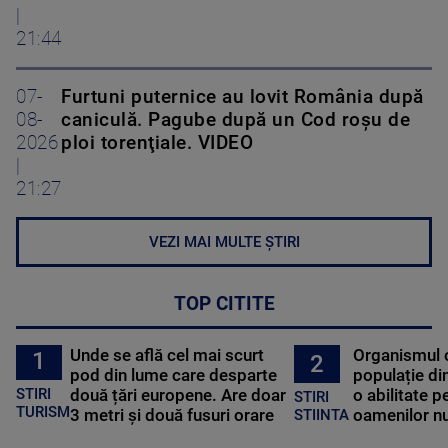
|
21:44
07-
Furtuni puternice au lovit România după
08-
caniculă. Pagube după un Cod roşu de
2026
ploi torenţiale. VIDEO
|
21:27
VEZI MAI MULTE ȘTIRI
TOP CITITE
Unde se află cel mai scurt
Organismul 
1
2
pod din lume care desparte
populație di
STIRI
două țări europene. Are doar
o abilitate p
STIRI
TURISM
3 metri și două fusuri orare
oamenilor nu
STIINTA