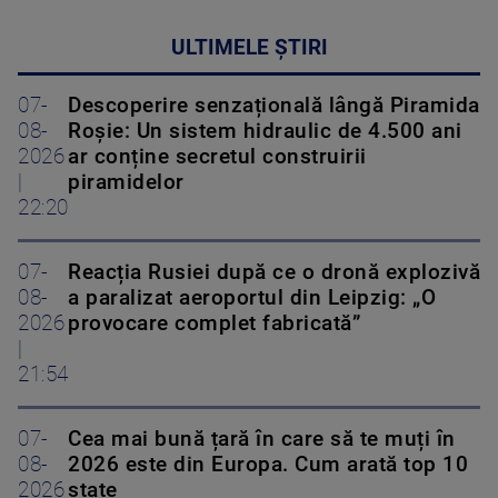
ULTIMELE ȘTIRI
07-
Descoperire senzațională lângă Piramida
08-
Roșie: Un sistem hidraulic de 4.500 ani
2026
ar conține secretul construirii
|
piramidelor
22:20
07-
Reacția Rusiei după ce o dronă explozivă
08-
a paralizat aeroportul din Leipzig: „O
2026
provocare complet fabricată”
|
21:54
07-
Cea mai bună țară în care să te muți în
08-
2026 este din Europa. Cum arată top 10
2026
state