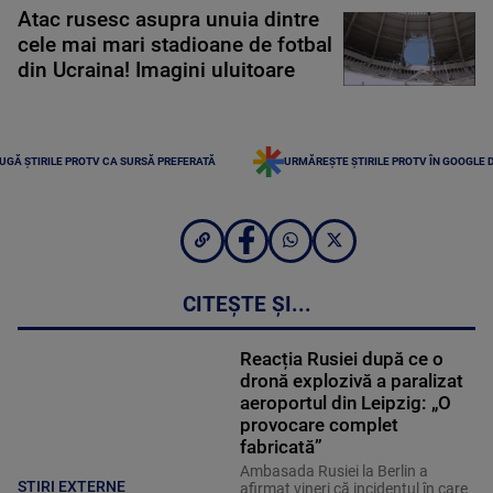
Atac rusesc asupra unuia dintre
cele mai mari stadioane de fotbal
din Ucraina! Imagini uluitoare
UGĂ ȘTIRILE PROTV CA SURSĂ PREFERATĂ
URMĂREȘTE ȘTIRILE PROTV ÎN GOOGLE 
CITEȘTE ȘI...
Reacția Rusiei după ce o
dronă explozivă a paralizat
aeroportul din Leipzig: „O
provocare complet
fabricată”
Ambasada Rusiei la Berlin a
STIRI EXTERNE
afirmat vineri că incidentul în care