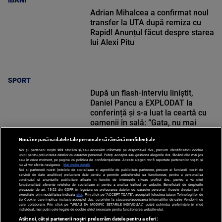
IBANI
Adrian Mihalcea a confirmat noul
transfer la UTA după remiza cu
Rapid! Anunțul făcut despre starea
lui Alexi Pitu
SPORT
După un flash-interviu liniștit,
Daniel Pancu a EXPLODAT la
conferință și s-a luat la ceartă cu
oamenii în sală: ”Gata, nu mai
strigați”
Nouă ne pasă ca datele tale personale să rămână confidențiale
Noi și partenerii noștri
201
stocăm și/sau accesăm informații pe dispozitivul dvs., precum identificatorii cookie
unici pentru prelucrarea datelor cu caracter personal. Puteți accepta sau gestiona alegerile dvs. făcând clic mai jos
SPORT
sau în orice moment, pe pagina cu politica de confidențialitate. Aceste alegeri vor fi raportate partenerilor noștri și
nu vă vor afecta navigarea.
Mai multe detalii
Noi si partenerii nostri (retelele de socializare si agentiile de publicitate partenere, precum si furnizorii nostri de
servicii de date analitice) prelucram date pentru a permite website-ului sa functioneze, pentru a personaliza
continutul si anunturile publicitare afisate in functie de interesele si/sau profilul dvs., pentru a va oferi
functionalitati aferente retelelor de socializare si pentru a analiza traficul pe website. Beneficiati de drepturile
prevazute de art. 15-22 din GDPR in legatura cu prelucrarea datelor cu caracter personal. Aceste drepturi pot fi
exercitate prin modalitatea indicata
aici
. Prin click pe “ACCEPT TOATE”, acceptati folosirea tuturor Tehnologiilor de
tip Cookie, care implica inclusiv acceptul dvs. cu privire la stocarea/accesarea informatiilor de catre Vendor-ii cu
care colaboram. Prin click pe “VREAU SA MODIFIC SETARILE INDIVIDUAL” puteti schimba preferintele in mod
individual, mai putin cele legate de cookie strict necesare pentru functionarea website-ului.
Atât noi, cât și partenerii noștri prelucrăm datele pentru a oferi: