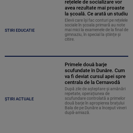
rețelele de socializare vor
avea rezultate mai proaste
la școală. Ce arată un studiu
Elevii care îşi fac conturi pe rețelele
sociale în școala primară au note
mai mici la examenele de la final de
STIRI EDUCATIE
gimnaziu, în special la științe și
citire.
Primele două barje
scufundate în Dunăre. Cum
va fi deviat cursul apei spre
centrala de la Cernavodă
După zile de așteptare și amânări
repetate, operațiunea de
scufundare controlată a primelor
ȘTIRI ACTUALE
două barje în apropierea brațului
Bala de pe Dunăre a început vineri
după-amiază.