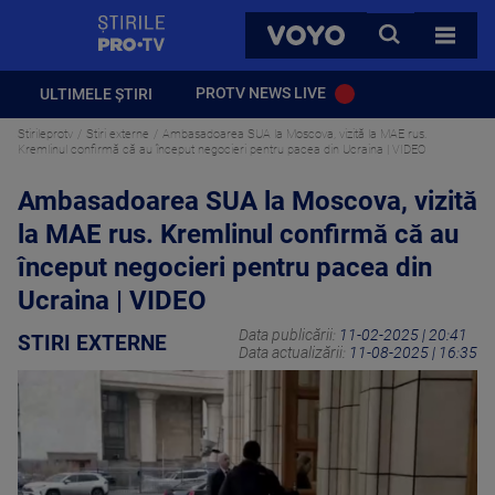
StirilePROTV
CAUTA
VOYO
TOATE 
PROTV NEWS LIVE
ULTIMELE ȘTIRI
Stirileprotv
Stiri externe
Ambasadoarea SUA la Moscova, vizită la MAE rus.
Kremlinul confirmă că au început negocieri pentru pacea din Ucraina | VIDEO
Ambasadoarea SUA la Moscova, vizită
la MAE rus. Kremlinul confirmă că au
început negocieri pentru pacea din
Ucraina | VIDEO
Data publicării:
11-02-2025 | 20:41
STIRI EXTERNE
Data actualizării:
11-08-2025 | 16:35