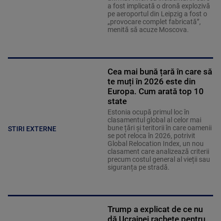
a fost implicată o dronă explozivă
pe aeroportul din Leipzig a fost o
„provocare complet fabricată”,
menită să acuze Moscova.
Cea mai bună țară în care să
te muți în 2026 este din
Europa. Cum arată top 10
state
Estonia ocupă primul loc în
clasamentul global al celor mai
bune țări și teritorii în care oamenii
STIRI EXTERNE
se pot reloca în 2026, potrivit
Global Relocation Index, un nou
clasament care analizează criterii
precum costul general al vieții sau
siguranța pe stradă.
Trump a explicat de ce nu
dă Ucrainei rachete pentru