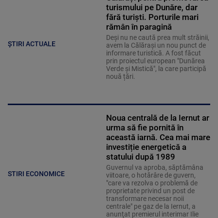
turismului pe Dunăre, dar
fără turiști. Porturile mari
rămân în paragină
Deși nu ne caută prea mult străinii,
ȘTIRI ACTUALE
avem la Călărași un nou punct de
informare turistică. A fost făcut
prin proiectul european "Dunărea
Verde și Mistică", la care participă
nouă țări.
Noua centrală de la Iernut ar
urma să fie pornită în
această iarnă. Cea mai mare
investiție energetică a
statului după 1989
Guvernul va aproba, săptămâna
STIRI ECONOMICE
viitoare, o hotărâre de guvern,
"care va rezolva o problemă de
proprietate privind un post de
transformare necesar noii
centrale" pe gaz de la Iernut, a
anunţat premierul interimar Ilie