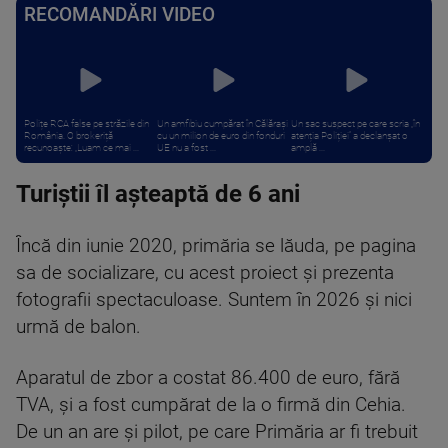
RECOMANDĂRI VIDEO
Polițe RCA false pe străzile din
Un amfibiu cumpărat în Călărași
Un sac suspect pe care scria „în
România. O brokeriță
cu un milion de euro din fonduri
atenția Poliției” a declanșat o
recunoaște: „Luam ce mai ...
UE nu a fost ...
amplă ...
Turiștii îl așteaptă de 6 ani
Încă din iunie 2020, primăria se lăuda, pe pagina
sa de socializare, cu acest proiect și prezenta
fotografii spectaculoase. Suntem în 2026 și nici
urmă de balon.
Aparatul de zbor a costat 86.400 de euro, fără
TVA, și a fost cumpărat de la o firmă din Cehia.
De un an are și pilot, pe care Primăria ar fi trebuit