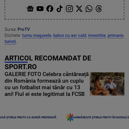
Sursa:
ProTV
Etichete:
turnu magurele
,
balon cu aer cald
,
investitie
,
primarie
,
turisti
,
ARTICOL RECOMANDAT DE
SPORT.RO
GALERIE FOTO Celebra cântăreață
din România formează un cuplu
cu un fotbalist mai tânăr cu 13
ani! Fiul ei este legitimat la FCSB
UGĂ ȘTIRILE PROTV CA SURSĂ PREFERATĂ
URMĂREȘTE ȘTIRILE PROTV ÎN GOOGLE 