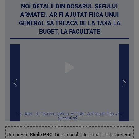
NOI DETALII DIN DOSARUL ȘEFULUI
ARMATEI. AR FI AJUTAT FIICA UNUI
GENERAL SĂ TREACĂ DE LA TAXĂ LA
BUGET, LA FACULTATE
Noi detalii din dosarul șefului Armatei. Ar fi ajutat fiica unui
Poliț
general să ...
Urmărește
Știrile PRO TV
pe canalul de social media preferat: