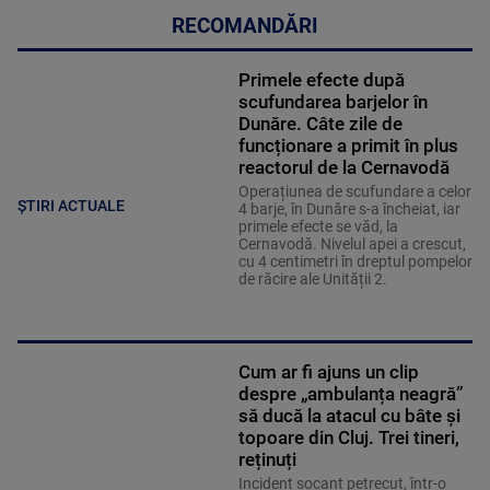
RECOMANDĂRI
Primele efecte după
scufundarea barjelor în
Dunăre. Câte zile de
funcționare a primit în plus
reactorul de la Cernavodă
Operațiunea de scufundare a celor
ȘTIRI ACTUALE
4 barje, în Dunăre s-a încheiat, iar
primele efecte se văd, la
Cernavodă. Nivelul apei a crescut,
cu 4 centimetri în dreptul pompelor
de răcire ale Unității 2.
Cum ar fi ajuns un clip
despre „ambulanța neagră”
să ducă la atacul cu bâte și
topoare din Cluj. Trei tineri,
reținuți
Incident șocant petrecut, într-o