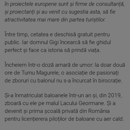
în proiectele europene sunt și firme de consultanță,
și proiectanți și au venit cu sugestia asta, să fie
atractivitatea mai mare din partea turiștilor.
Între timp, cetatea e deschisă gratuit pentru
public. Iar domnul Gigi încearcă să fie ghidul
perfect și face ca istoria să prindă viața.
Încheiem într-o doză amară de umor: la doar două
ore de Turnu Magurele, o asociație de pasionați
de zboruri cu balonul nu s-a încurcat în birocrație.
Și-a înmatriculat baloanele într-un an și, din 2019,
zboară cu ele pe malul Lacului Geormane. Și a
devenit și prima școală privată din România
pentru licențierera piloților de baloane cu aer cald.