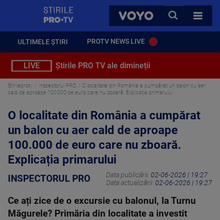
StirilePROTV
CAUTA
VOYO
TOATE 
PROTV NEWS LIVE
ULTIMELE ȘTIRI
LIVE
Știrile PRO TV ale dimineții
Stirileprotv
Inspectorul PRO
O localitate din România a cumpărat un balon cu aer
cald de aproape 100.000 de euro care nu zboară. Explicația primarului
O localitate din România a cumpărat
un balon cu aer cald de aproape
100.000 de euro care nu zboară.
Explicația primarului
Data publicării:
02-06-2026 | 19:27
INSPECTORUL PRO
Data actualizării:
02-06-2026 | 19:27
Ce ați zice de o excursie cu balonul, la Turnu
Măgurele? Primăria din localitate a investit