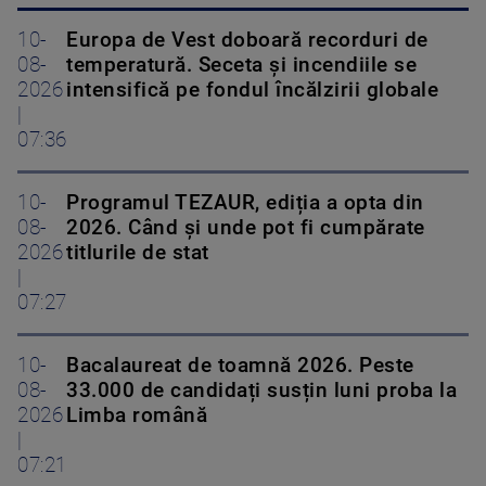
10-
Europa de Vest doboară recorduri de
08-
temperatură. Seceta și incendiile se
2026
intensifică pe fondul încălzirii globale
|
07:36
10-
Programul TEZAUR, ediția a opta din
08-
2026. Când şi unde pot fi cumpărate
2026
titlurile de stat
|
07:27
10-
Bacalaureat de toamnă 2026. Peste
08-
33.000 de candidați susțin luni proba la
2026
Limba română
|
07:21