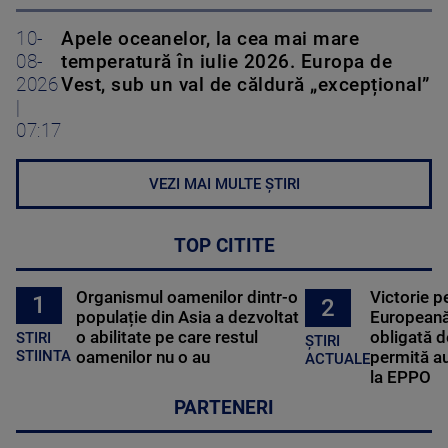
10-
Apele oceanelor, la cea mai mare
08-
temperatură în iulie 2026. Europa de
2026
Vest, sub un val de căldură „excepțional”
|
07:17
VEZI MAI MULTE ȘTIRI
TOP CITITE
Organismul oamenilor dintr-o
Victorie p
1
2
populație din Asia a dezvoltat
Europeană
o abilitate pe care restul
obligată d
STIRI
ȘTIRI
oamenilor nu o au
permită au
STIINTA
ACTUALE
la EPPO
PARTENERI