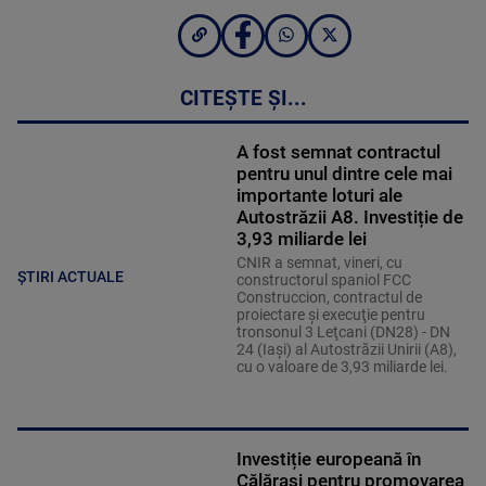
CITEȘTE ȘI...
A fost semnat contractul
pentru unul dintre cele mai
importante loturi ale
Autostrăzii A8. Investiție de
3,93 miliarde lei
CNIR a semnat, vineri, cu
ȘTIRI ACTUALE
constructorul spaniol FCC
Construccion, contractul de
proiectare şi execuţie pentru
tronsonul 3 Leţcani (DN28) - DN
24 (Iaşi) al Autostrăzii Unirii (A8),
cu o valoare de 3,93 miliarde lei.
Investiție europeană în
Călărași pentru promovarea