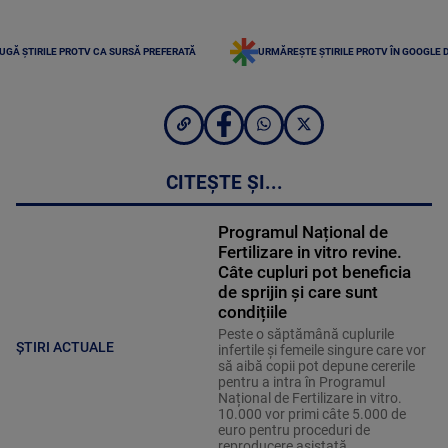
UGĂ ȘTIRILE PROTV CA SURSĂ PREFERATĂ
URMĂREȘTE ȘTIRILE PROTV ÎN GOOGLE 
CITEȘTE ȘI...
Programul Național de
Fertilizare in vitro revine.
Câte cupluri pot beneficia
de sprijin și care sunt
condițiile
Peste o săptămână cuplurile
ȘTIRI ACTUALE
infertile și femeile singure care vor
să aibă copii pot depune cererile
pentru a intra în Programul
Național de Fertilizare in vitro.
10.000 vor primi câte 5.000 de
euro pentru proceduri de
reproducere asistată.