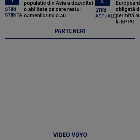
2
populație din Asia a dezvoltat
Europeană
o abilitate pe care restul
obligată d
STIRI
ȘTIRI
oamenilor nu o au
permită au
STIINTA
ACTUALE
la EPPO
PARTENERI
VIDEO VOYO