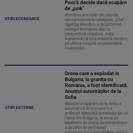
Poor’s decide dacă scapăm
de „junk”
România a scapat din nou de
STIRI ECONOMICE
retrogradarea la categoria „junk”.
Agenția Moody's, a reconfirmat
ratingul României, dar cu
perspectivă negativă. Asta
înseamnă că țara noastră rămâne
pe ultima treaptă recomandată
investițiilor.
Drona care a explodat în
Bulgaria, la granița cu
România, a fost identificată.
Anunțul autorităților de la
Sofia
Ministerul Apărării de la Sofia a
STIRI EXTERNE
anunțat că drona care s-a
prăbușit sâmbătă dimineața pe un
câmp din Bulgaria, la circa un
kilometru de stația de comprimare
a gazelor de pe traseul
gazoductului Trans-Balkan, este o