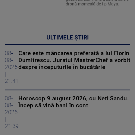
dronă-momeală de tip Maya.
ULTIMELE ȘTIRI
08-
Care este mâncarea preferată a lui Florin
08-
Dumitrescu. Juratul MastrerChef a vorbit
2026
despre începuturile în bucătărie
|
21:41
08-
Horoscop 9 august 2026, cu Neti Sandu.
08-
Încep să vină bani în cont
2026
|
21:39