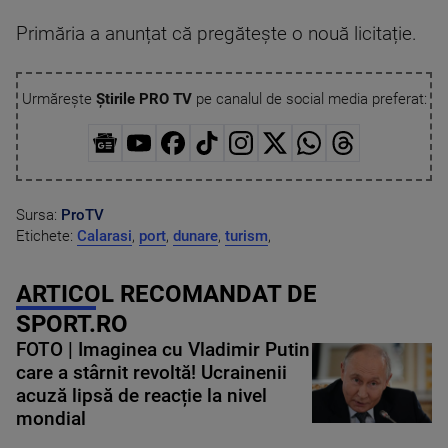
Primăria a anunțat că pregătește o nouă licitație.
Urmărește
Știrile PRO TV
pe canalul de social media preferat:
Sursa:
ProTV
Etichete:
Calarasi
,
port
,
dunare
,
turism
,
ARTICOL RECOMANDAT DE
SPORT.RO
FOTO | Imaginea cu Vladimir Putin
care a stârnit revoltă! Ucrainenii
acuză lipsă de reacție la nivel
mondial