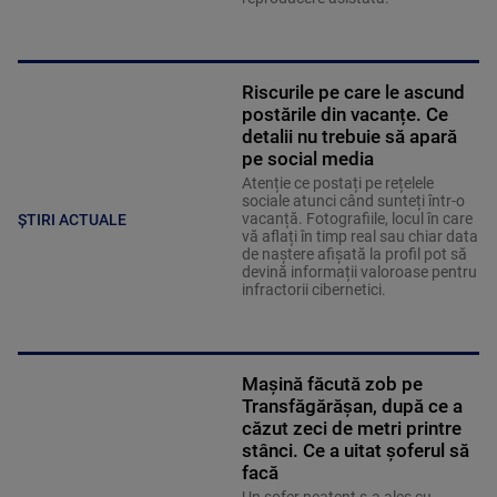
Riscurile pe care le ascund
postările din vacanțe. Ce
detalii nu trebuie să apară
pe social media
Atenție ce postați pe rețelele
sociale atunci când sunteți într-o
vacanță. Fotografiile, locul în care
ȘTIRI ACTUALE
vă aflați în timp real sau chiar data
de naștere afișată la profil pot să
devină informații valoroase pentru
infractorii cibernetici.
Mașină făcută zob pe
Transfăgărășan, după ce a
căzut zeci de metri printre
stânci. Ce a uitat șoferul să
facă
Un șofer neatent s-a ales cu