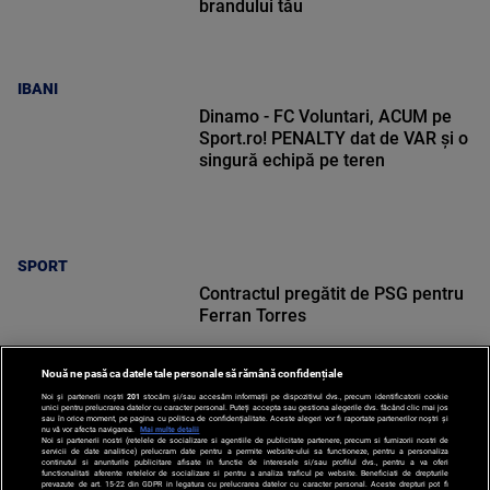
brandului tău
IBANI
Dinamo - FC Voluntari, ACUM pe
Sport.ro! PENALTY dat de VAR și o
singură echipă pe teren
SPORT
Contractul pregătit de PSG pentru
Ferran Torres
Nouă ne pasă ca datele tale personale să rămână confidențiale
Noi și partenerii noștri
201
stocăm și/sau accesăm informații pe dispozitivul dvs., precum identificatorii cookie
unici pentru prelucrarea datelor cu caracter personal. Puteți accepta sau gestiona alegerile dvs. făcând clic mai jos
sau în orice moment, pe pagina cu politica de confidențialitate. Aceste alegeri vor fi raportate partenerilor noștri și
nu vă vor afecta navigarea.
Mai multe detalii
SPORT
Noi si partenerii nostri (retelele de socializare si agentiile de publicitate partenere, precum si furnizorii nostri de
servicii de date analitice) prelucram date pentru a permite website-ului sa functioneze, pentru a personaliza
continutul si anunturile publicitare afisate in functie de interesele si/sau profilul dvs., pentru a va oferi
functionalitati aferente retelelor de socializare si pentru a analiza traficul pe website. Beneficiati de drepturile
prevazute de art. 15-22 din GDPR in legatura cu prelucrarea datelor cu caracter personal. Aceste drepturi pot fi