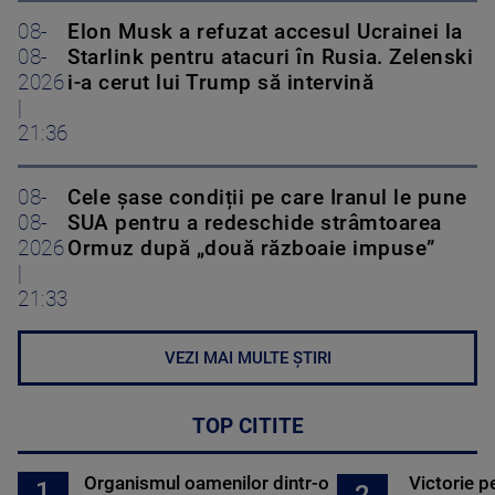
08-
Elon Musk a refuzat accesul Ucrainei la
08-
Starlink pentru atacuri în Rusia. Zelenski
2026
i-a cerut lui Trump să intervină
|
21:36
08-
Cele șase condiții pe care Iranul le pune
08-
SUA pentru a redeschide strâmtoarea
2026
Ormuz după „două războaie impuse”
|
21:33
VEZI MAI MULTE ȘTIRI
TOP CITITE
Organismul oamenilor dintr-o
Victorie p
1