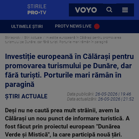
StirilePROTV
CAUTA
VOYO
TOATE 
PROTV NEWS LIVE
ULTIMELE ȘTIRI
Stirileprotv
Știri Actuale
Investiție europeană în Călărași pentru promovarea
turismului pe Dunăre, dar fără turiști. Porturile mari rămân în paragină
Investiție europeană în Călărași pentru
promovarea turismului pe Dunăre, dar
fără turiști. Porturile mari rămân în
paragină
Data publicării:
26-05-2026 | 19:46
ȘTIRI ACTUALE
Data actualizării:
26-05-2026 | 21:52
Deși nu ne caută prea mult străinii, avem la
Călărași un nou punct de informare turistică. A
fost făcut prin proiectul european "Dunărea
Verde și Mistică", la care participă nouă țări.