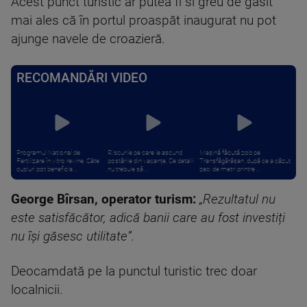
Acest punct turistic ar putea fi si greu de găsit
mai ales că în portul proaspăt inaugurat nu pot
ajunge navele de croazieră.
RECOMANDĂRI VIDEO
Programul Național de
Riscurile pe care le ascund
Mașină făcută zob pe
Fertilizare în vitro revine. Câte
postările din vacanțe. Ce detalii
Transfăgărășan, după ce a căzut
cupluri pot beneficia ...
nu trebuie să ...
zeci de metri printre ...
George Bîrsan, operator turism:
„Rezultatul nu
este satisfăcător, adică banii care au fost investiți
nu își găsesc utilitate”.
Deocamdată pe la punctul turistic trec doar
localnicii.