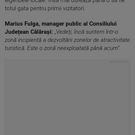
legendele locale. Însă mai durează până o să fie
totul gata pentru primii vizitatori.
Marius Fulga, manager public al Consiliului
Județean Călărași:
„
Vedeți, încă suntem într-o
zonă incipientă a dezvoltării zonelor de atractivitate
turistică. Este o zonă neexploatată până acum”.