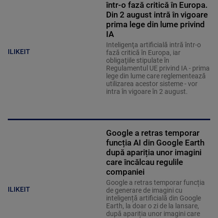
într-o fază critică în Europa.
Din 2 august intră în vigoare
prima lege din lume privind
IA
Inteligenţa artificială intră într-o
ILIKEIT
fază critică în Europa, iar
obligaţiile stipulate în
Regulamentul UE privind IA - prima
lege din lume care reglementează
utilizarea acestor sisteme - vor
intra în vigoare în 2 august.
Google a retras temporar
funcția AI din Google Earth
după apariția unor imagini
care încălcau regulile
companiei
Google a retras temporar funcția
ILIKEIT
de generare de imagini cu
inteligență artificială din Google
Earth, la doar o zi de la lansare,
după apariția unor imagini care