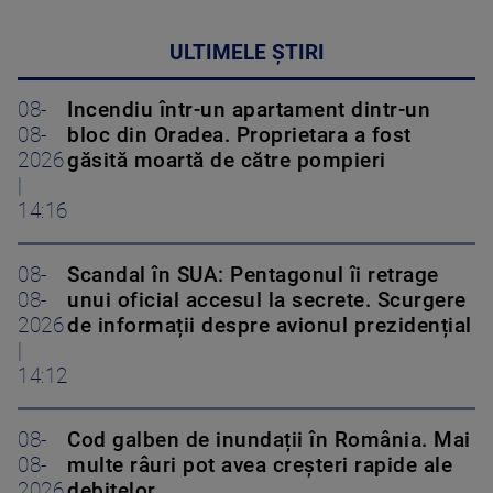
ULTIMELE ȘTIRI
08-
Incendiu într-un apartament dintr-un
08-
bloc din Oradea. Proprietara a fost
2026
găsită moartă de către pompieri
|
14:16
08-
Scandal în SUA: Pentagonul îi retrage
08-
unui oficial accesul la secrete. Scurgere
2026
de informații despre avionul prezidențial
|
14:12
08-
Cod galben de inundații în România. Mai
08-
multe râuri pot avea creșteri rapide ale
2026
debitelor