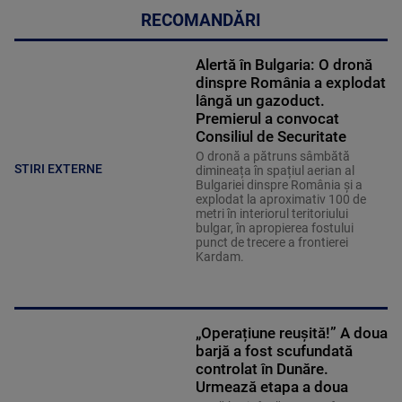
RECOMANDĂRI
Alertă în Bulgaria: O dronă
dinspre România a explodat
lângă un gazoduct.
Premierul a convocat
Consiliul de Securitate
O dronă a pătruns sâmbătă
STIRI EXTERNE
dimineața în spațiul aerian al
Bulgariei dinspre România și a
explodat la aproximativ 100 de
metri în interiorul teritoriului
bulgar, în apropierea fostului
punct de trecere a frontierei
Kardam.
„Operațiune reușită!” A doua
barjă a fost scufundată
controlat în Dunăre.
Urmează etapa a doua