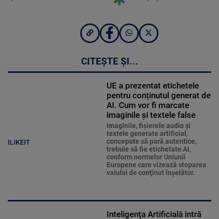
CITEȘTE ȘI...
UE a prezentat etichetele
pentru conținutul generat de
AI. Cum vor fi marcate
imaginile și textele false
Imaginile, fişierele audio şi
textele generate artificial,
concepute să pară autentice,
ILIKEIT
trebuie să fie etichetate AI,
conform normelor Uniunii
Europene care vizează stoparea
valului de conţinut înşelător.
Inteligenţa Artificială intră