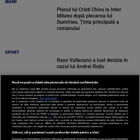
IBANI
Planul lui Cristi Chivu la Inter
Milano după plecarea lui
Dumfries. Ținta principală a
românului
SPORT
Rayo Vallecano a luat decizia în
cazul lui Andrei Rațiu
Nouă ne pasă ca datele tale personale să rămână confidențiale
Noi și partenerii noștri
201
stocăm și/sau accesăm informații pe dispozitivul dvs., precum identificatorii cookie
unici pentru prelucrarea datelor cu caracter personal. Puteți accepta sau gestiona alegerile dvs. făcând clic mai jos
sau în orice moment, pe pagina cu politica de confidențialitate. Aceste alegeri vor fi raportate partenerilor noștri și
nu vă vor afecta navigarea.
Mai multe detalii
Noi si partenerii nostri (retelele de socializare si agentiile de publicitate partenere, precum si furnizorii nostri de
SPORT
servicii de date analitice) prelucram date pentru a permite website-ului sa functioneze, pentru a personaliza
continutul si anunturile publicitare afisate in functie de interesele si/sau profilul dvs., pentru a va oferi
functionalitati aferente retelelor de socializare si pentru a analiza traficul pe website. Beneficiati de drepturile
prevazute de art. 15-22 din GDPR in legatura cu prelucrarea datelor cu caracter personal. Aceste drepturi pot fi
exercitate prin modalitatea indicata
aici
. Prin click pe “ACCEPT TOATE”, acceptati folosirea tuturor Tehnologiilor de
tip Cookie, care implica inclusiv acceptul dvs. cu privire la stocarea/accesarea informatiilor de catre Vendor-ii cu
care colaboram. Prin click pe “VREAU SA MODIFIC SETARILE INDIVIDUAL” puteti schimba preferintele in mod
individual, mai putin cele legate de cookie strict necesare pentru functionarea website-ului.
Atât noi, cât și partenerii noștri prelucrăm datele pentru a oferi:
Dezvoltarea și îmbunătățirea serviciilor. Măsurarea performanței reclamelor. Stocarea și/sau accesarea informațiilor