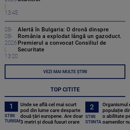
|
13:45
08-
Alertă în Bulgaria: O dronă dinspre
08-
România a explodat lângă un gazoduct.
2026
Premierul a convocat Consiliul de
|
Securitate
13:20
VEZI MAI MULTE ȘTIRI
TOP CITITE
Unde se află cel mai scurt
Organismul 
1
2
pod din lume care desparte
populație di
STIRI
două țări europene. Are doar
o abilitate p
STIRI
TURISM
3 metri și două fusuri orare
oamenilor nu
STIINTA