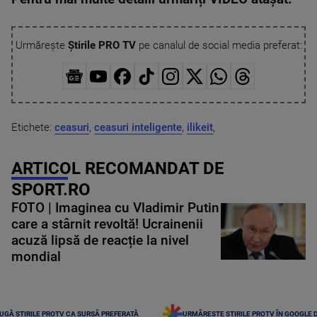
Urmărește
Știrile PRO TV
pe canalul de social media preferat:
Etichete:
ceasuri
,
ceasuri inteligente
,
ilikeit
,
ARTICOL RECOMANDAT DE
SPORT.RO
FOTO | Imaginea cu Vladimir Putin
care a stârnit revoltă! Ucrainenii
acuză lipsă de reacție la nivel
mondial
UGĂ ȘTIRILE PROTV CA SURSĂ PREFERATĂ
URMĂREȘTE ȘTIRILE PROTV ÎN GOOGLE 