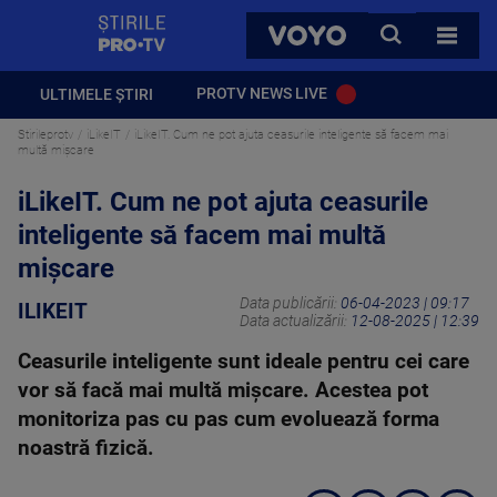
StirilePROTV
CAUTA
VOYO
TOATE 
PROTV NEWS LIVE
ULTIMELE ȘTIRI
Stirileprotv
iLikeIT
iLikeIT. Cum ne pot ajuta ceasurile inteligente să facem mai
multă mișcare
iLikeIT. Cum ne pot ajuta ceasurile
inteligente să facem mai multă
mișcare
Data publicării:
06-04-2023 | 09:17
ILIKEIT
Data actualizării:
12-08-2025 | 12:39
Ceasurile inteligente sunt ideale pentru cei care
vor să facă mai multă mișcare. Acestea pot
monitoriza pas cu pas cum evoluează forma
noastră fizică.