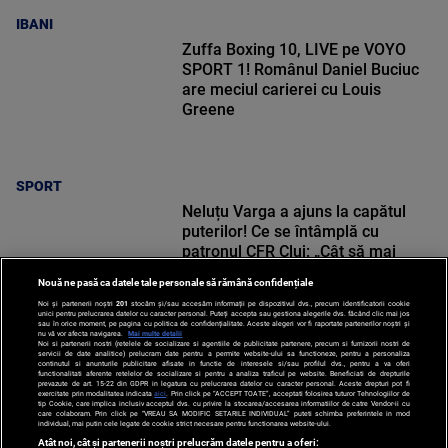
IBANI
Zuffa Boxing 10, LIVE pe VOYO
SPORT 1! Românul Daniel Buciuc
are meciul carierei cu Louis
Greene
SPORT
Neluțu Varga a ajuns la capătul
puterilor! Ce se întâmplă cu
patronul CFR Cluj: „Cât să mai
pierd bani?”
Nouă ne pasă ca datele tale personale să rămână confidențiale
Noi și partenerii noștri
201
stocăm și/sau accesăm informații pe dispozitivul dvs., precum identificatorii cookie
unici pentru prelucrarea datelor cu caracter personal. Puteți accepta sau gestiona alegerile dvs. făcând clic mai jos
sau în orice moment, pe pagina cu politica de confidențialitate. Aceste alegeri vor fi raportate partenerilor noștri și
nu vă vor afecta navigarea.
Mai multe detalii
Noi si partenerii nostri (retelele de socializare si agentiile de publicitate partenere, precum si furnizorii nostri de
SPORT
servicii de date analitice) prelucram date pentru a permite website-ului sa functioneze, pentru a personaliza
continutul si anunturile publicitare afisate in functie de interesele si/sau profilul dvs., pentru a va oferi
functionalitati aferente retelelor de socializare si pentru a analiza traficul pe website. Beneficiati de drepturile
prevazute de art. 15-22 din GDPR in legatura cu prelucrarea datelor cu caracter personal. Aceste drepturi pot fi
exercitate prin modalitatea indicata
aici
. Prin click pe “ACCEPT TOATE”, acceptati folosirea tuturor Tehnologiilor de
tip Cookie, care implica inclusiv acceptul dvs. cu privire la stocarea/accesarea informatiilor de catre Vendor-ii cu
care colaboram. Prin click pe “VREAU SA MODIFIC SETARILE INDIVIDUAL” puteti schimba preferintele in mod
individual, mai putin cele legate de cookie strict necesare pentru functionarea website-ului.
Atât noi, cât și partenerii noștri prelucrăm datele pentru a oferi: