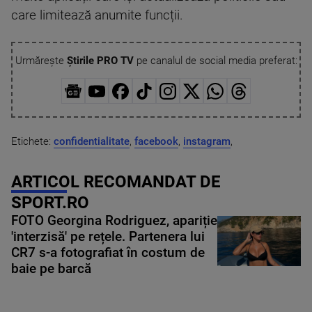
care limitează anumite funcții.
Urmărește
Știrile PRO TV
pe canalul de social media preferat:
Etichete:
confidentialitate
,
facebook
,
instagram
,
ARTICOL RECOMANDAT DE
SPORT.RO
FOTO Georgina Rodriguez, apariție
'interzisă' pe rețele. Partenera lui
CR7 s-a fotografiat în costum de
baie pe barcă