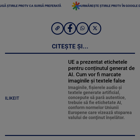
UGĂ ȘTIRILE PROTV CA SURSĂ PREFERATĂ
URMĂREȘTE ȘTIRILE PROTV ÎN GOOGLE 
CITEȘTE ȘI...
UE a prezentat etichetele
pentru conținutul generat de
AI. Cum vor fi marcate
imaginile și textele false
Imaginile, fişierele audio şi
textele generate artificial,
concepute să pară autentice,
ILIKEIT
trebuie să fie etichetate AI,
conform normelor Uniunii
Europene care vizează stoparea
valului de conţinut înşelător.