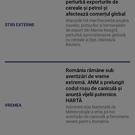
perturbă exporturile de
cereale și petrol și
afectează comerțul global
Atacurile tot mai frecvente asupra
STIRI EXTERNE
navelor, porturilor și terminalelor
de export din Marea Neagră
perturbă aprovizionarea globală
cu cereale și țiței, relatează
Reuters.
România rămâne sub
avertizări de vreme
extremă. ANM a prelungit
codul roșu de caniculă și
anunță vijelii puternice.
HARTĂ
VREMEA
Administrația Națională de
Meteorologie a emis joi noi
avertizări de caniculă și fenomene
severe pentru România.