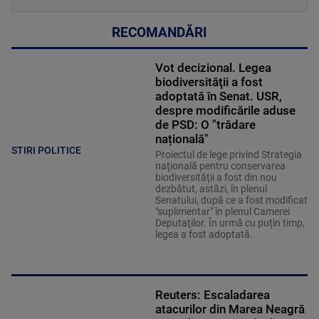
RECOMANDĂRI
Vot decizional. Legea
biodiversităţii a fost
adoptată în Senat. USR,
despre modificările aduse
de PSD: O "trădare
națională"
STIRI POLITICE
Proiectul de lege privind Strategia
naţională pentru conservarea
biodiversităţii a fost din nou
dezbătut, astăzi, în plenul
Senatului, după ce a fost modificat
"suplimentar" în plenul Camerei
Deputaţilor. În urmă cu puțin timp,
legea a fost adoptată.
Reuters: Escaladarea
atacurilor din Marea Neagră