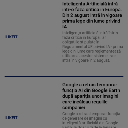
Inteligenţa Artificială intră
într-o fază critică în Europa.
Din 2 august intră în vigoare
prima lege din lume privind
IA
Inteligenţa artificială intră într-o
ILIKEIT
fază critică în Europa, iar
obligaţiile stipulate în
Regulamentul UE privind IA - prima
lege din lume care reglementează
utilizarea acestor sisteme - vor
intra în vigoare în 2 august.
Google a retras temporar
funcția AI din Google Earth
după apariția unor imagini
care încălcau regulile
companiei
Google a retras temporar funcția
ILIKEIT
de generare de imagini cu
inteligență artificială din Google
Earth, la doar o zi de la lansare,