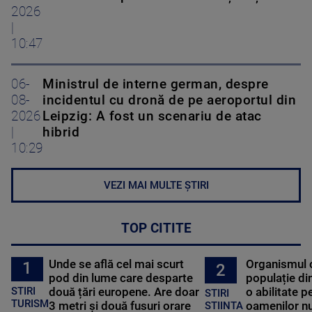
2026
|
10:47
06-
Ministrul de interne german, despre
08-
incidentul cu dronă de pe aeroportul din
2026
Leipzig: A fost un scenariu de atac
|
hibrid
10:29
VEZI MAI MULTE ȘTIRI
TOP CITITE
Unde se află cel mai scurt
Organismul 
1
2
pod din lume care desparte
populație di
STIRI
două țări europene. Are doar
o abilitate p
STIRI
TURISM
3 metri și două fusuri orare
oamenilor nu
STIINTA