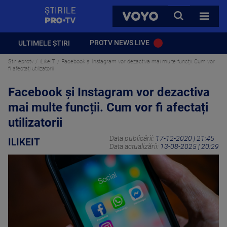
StirilePROTV
CAUTA
VOYO
TOATE 
PROTV NEWS LIVE
ULTIMELE ȘTIRI
Stirileprotv
iLikeIT
Facebook și Instagram vor dezactiva mai multe funcții. Cum vor
fi afectați utilizatorii
Facebook și Instagram vor dezactiva
mai multe funcții. Cum vor fi afectați
utilizatorii
Data publicării:
17-12-2020 | 21:45
ILIKEIT
Data actualizării:
13-08-2025 | 20:29