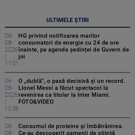
ULTIMELE ȘTIRI
06-
HG privind notificarea marilor
08-
consumatori de energie cu 24 de ore
2026
înainte, pe agenda ședinței de Guvern de
|
joi
11:01
06-
O „dublă”, o pasă decisivă și un record.
08-
Lionel Messi a făcut spectacol la
2026
revenirea ca titular la Inter Miami.
|
FOTO&VIDEO
10:56
06-
Consumul de proteine și îmbătrânirea.
08-
Ce-au descoperit oamenii de știință