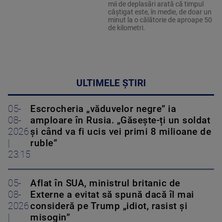
mii de deplasări arată că timpul
câștigat este, în medie, de doar un
minut la o călătorie de aproape 50
de kilometri.
ULTIMELE ȘTIRI
05-
Escrocheria „văduvelor negre” ia
08-
amploare în Rusia. „Găsește-ți un soldat
2026
și când va fi ucis vei primi 8 milioane de
|
ruble”
23:15
05-
Aflat în SUA, ministrul britanic de
08-
Externe a evitat să spună dacă îl mai
2026
consideră pe Trump „idiot, rasist și
|
misogin”