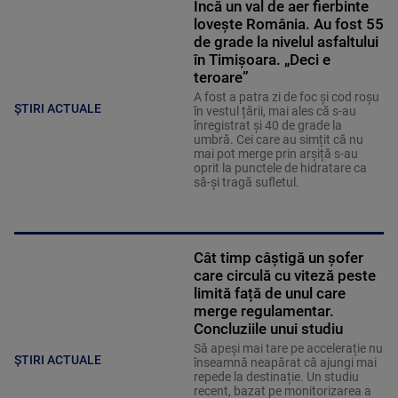
Încă un val de aer fierbinte
lovește România. Au fost 55
de grade la nivelul asfaltului
în Timișoara. „Deci e
teroare”
A fost a patra zi de foc și cod roșu
ȘTIRI ACTUALE
în vestul țării, mai ales că s-au
înregistrat și 40 de grade la
umbră. Cei care au simțit că nu
mai pot merge prin arșiță s-au
oprit la punctele de hidratare ca
să-și tragă sufletul.
Cât timp câștigă un șofer
care circulă cu viteză peste
limită față de unul care
merge regulamentar.
Concluziile unui studiu
Să apeși mai tare pe accelerație nu
ȘTIRI ACTUALE
înseamnă neapărat că ajungi mai
repede la destinație. Un studiu
recent, bazat pe monitorizarea a