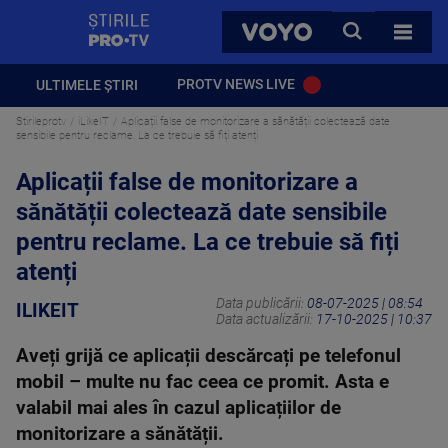
StirilePROTV
CAUTA
VOYO
TOATE 
PROTV NEWS LIVE
ULTIMELE ȘTIRI
Stirileprotv
iLikeIT
Aplicații false de monitorizare a sănătății colectează date
sensibile pentru reclame. La ce trebuie să fiți atenți
Aplicații false de monitorizare a
sănătății colectează date sensibile
pentru reclame. La ce trebuie să fiți
atenți
Data publicării:
08-07-2025 | 08:54
ILIKEIT
Data actualizării:
17-10-2025 | 10:37
Aveți grijă ce aplicații descărcați pe telefonul
mobil – multe nu fac ceea ce promit. Asta e
valabil mai ales în cazul aplicațiilor de
monitorizare a sănătății.