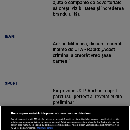
ajută o campanie de advertoriale
să crești vizibilitatea și încrederea
brandului tău
IBANI
Adrian Mihalcea, discurs incredibil
înainte de UTA - Rapid: „Acest
criminal a omorât vreo șase
oameni”
SPORT
Surpriză în UCL! Aarhus a oprit
parcursul perfect al revelației din
preliminarii
Nouă ne pasă ca datele tale personale să rămână confidențiale
Noi și partenerii noștri
201
stocăm și/sau accesăm informații pe dispozitivul dvs., precum identificatorii cookie
unici pentru prelucrarea datelor cu caracter personal. Puteți accepta sau gestiona alegerile dvs. făcând clic mai jos
sau în orice moment, pe pagina cu politica de confidențialitate. Aceste alegeri vor fi raportate partenerilor noștri și
nu vă vor afecta navigarea.
Mai multe detalii