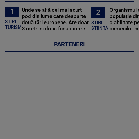
Unde se află cel mai scurt
Organismul 
1
2
pod din lume care desparte
populație di
STIRI
două țări europene. Are doar
o abilitate p
STIRI
TURISM
3 metri și două fusuri orare
oamenilor nu
STIINTA
PARTENERI