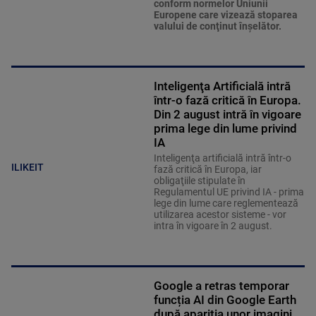
conform normelor Uniunii
Europene care vizează stoparea
valului de conţinut înşelător.
Inteligenţa Artificială intră
într-o fază critică în Europa.
Din 2 august intră în vigoare
prima lege din lume privind
IA
Inteligenţa artificială intră într-o
ILIKEIT
fază critică în Europa, iar
obligaţiile stipulate în
Regulamentul UE privind IA - prima
lege din lume care reglementează
utilizarea acestor sisteme - vor
intra în vigoare în 2 august.
Google a retras temporar
funcția AI din Google Earth
după apariția unor imagini