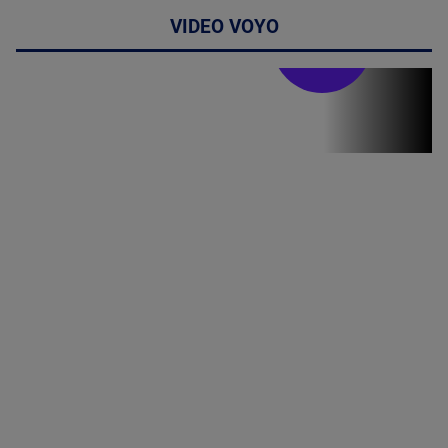
VIDEO VOYO
Stirile PRO TV
Stirile PRO
TV # 19.00 -
05 August
2026
MAI
MULTE
DETALII