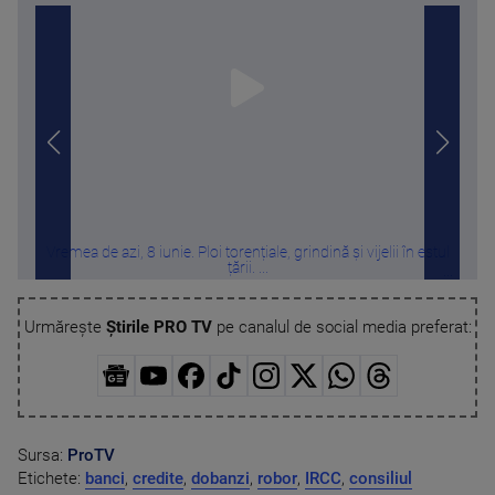
Vremea de azi, 8 iunie. Ploi torențiale, grindină și vijelii în estul
Patr
țării. ...
Urmărește
Știrile PRO TV
pe canalul de social media preferat:
Sursa:
ProTV
Etichete:
banci
,
credite
,
dobanzi
,
robor
,
IRCC
,
consiliul