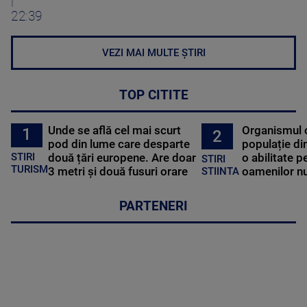
|
22:39
VEZI MAI MULTE ȘTIRI
TOP CITITE
Unde se află cel mai scurt
Organismul 
1
2
pod din lume care desparte
populație di
STIRI
două țări europene. Are doar
o abilitate p
STIRI
TURISM
3 metri și două fusuri orare
oamenilor nu
STIINTA
PARTENERI