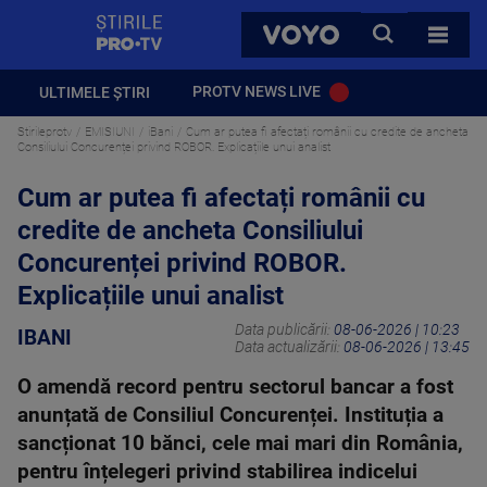
StirilePROTV
CAUTA
VOYO
TOATE 
PROTV NEWS LIVE
ULTIMELE ȘTIRI
Stirileprotv
EMISIUNI
iBani
Cum ar putea fi afectați românii cu credite de ancheta
Consiliului Concurenței privind ROBOR. Explicațiile unui analist
Cum ar putea fi afectați românii cu
credite de ancheta Consiliului
Concurenței privind ROBOR.
Explicațiile unui analist
Data publicării:
08-06-2026 | 10:23
IBANI
Data actualizării:
08-06-2026 | 13:45
O amendă record pentru sectorul bancar a fost
anunțată de Consiliul Concurenței. Instituția a
sancționat 10 bănci, cele mai mari din România,
pentru înțelegeri privind stabilirea indicelui