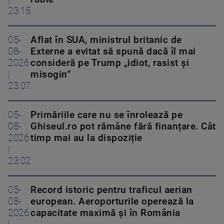
23:15
05-
Aflat în SUA, ministrul britanic de
08-
Externe a evitat să spună dacă îl mai
2026
consideră pe Trump „idiot, rasist și
|
misogin”
23:07
05-
Primăriile care nu se înrolează pe
08-
Ghiseul.ro pot rămâne fără finanțare. Cât
2026
timp mai au la dispoziție
|
23:02
05-
Record istoric pentru traficul aerian
08-
european. Aeroporturile operează la
2026
capacitate maximă și în România