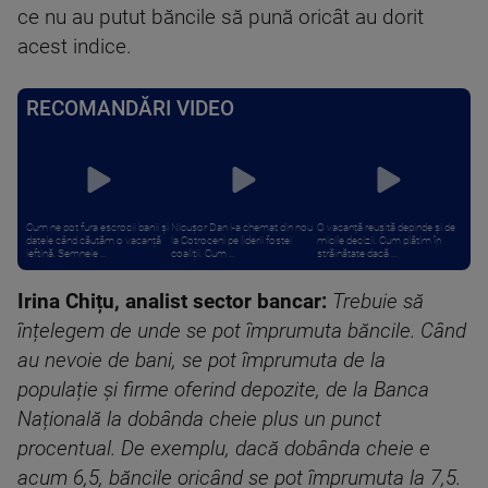
ce nu au putut băncile să pună oricât au dorit
acest indice.
RECOMANDĂRI VIDEO
Cum ne pot fura escrocii banii și
Nicușor Dan i-a chemat din nou
O vacanță reușită depinde și de
datele când căutăm o vacanță
la Cotroceni pe liderii fostei
micile decizii. Cum plătim în
ieftină. Semnele ...
coaliții. Cum ...
străinătate dacă ...
Irina Chițu, analist sector bancar:
Trebuie să
înțelegem de unde se pot împrumuta băncile. Când
au nevoie de bani, se pot împrumuta de la
populație și firme oferind depozite, de la Banca
Națională la dobânda cheie plus un punct
procentual. De exemplu, dacă dobânda cheie e
acum 6,5, băncile oricând se pot împrumuta la 7,5.