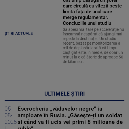
Cât timp câștigă un șofer
care circulă cu viteză peste
limită față de unul care
merge regulamentar.
Concluziile unui studiu
Să apeși mai tare pe accelerație nu
ȘTIRI ACTUALE
înseamnă neapărat că ajungi mai
repede la destinație. Un studiu
recent, bazat pe monitorizarea a
mii de deplasări arată că timpul
câștigat este, în medie, de doar un
minut la o călătorie de aproape 50
de kilometri.
ULTIMELE ȘTIRI
05-
Escrocheria „văduvelor negre” ia
08-
amploare în Rusia. „Găsește-ți un soldat
2026
și când va fi ucis vei primi 8 milioane de
|
ruble”