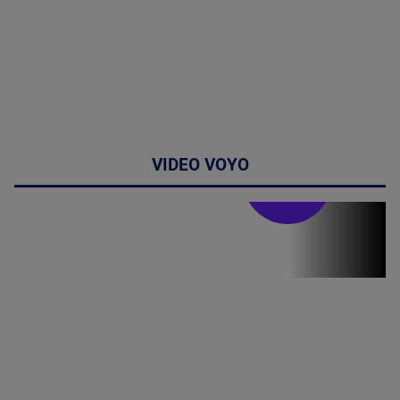
VIDEO VOYO
Stirile PRO TV
Stirile PRO
TV # 19.00 -