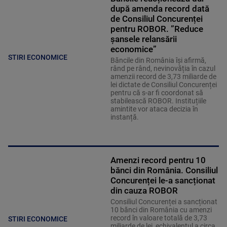
după amenda record dată
de Consiliul Concurenței
pentru ROBOR. ”Reduce
șansele relansării
economice”
STIRI ECONOMICE
Băncile din România își afirmă,
rând pe rând, nevinovăția în cazul
amenzii record de 3,73 miliarde de
lei dictate de Consiliul Concurenței
pentru că s-ar fi coordonat să
stabilească ROBOR. Instituțiile
amintite vor ataca decizia în
instanță.
Amenzi record pentru 10
bănci din România. Consiliul
Concurenței le-a sancționat
din cauza ROBOR
Consiliul Concurenței a sancționat
10 bănci din România cu amenzi
record în valoare totală de 3,73
STIRI ECONOMICE
miliarde de lei, echivalentul a circa