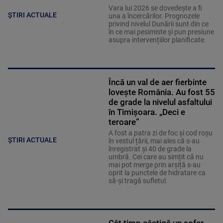
Vara lui 2026 se dovedește a fi
ȘTIRI ACTUALE
una a încercărilor. Prognozele
privind nivelul Dunării sunt din ce
în ce mai pesimiste și pun presiune
asupra intervențiilor planificate.
Încă un val de aer fierbinte
lovește România. Au fost 55
de grade la nivelul asfaltului
în Timișoara. „Deci e
teroare”
A fost a patra zi de foc și cod roșu
ȘTIRI ACTUALE
în vestul țării, mai ales că s-au
înregistrat și 40 de grade la
umbră. Cei care au simțit că nu
mai pot merge prin arșiță s-au
oprit la punctele de hidratare ca
să-și tragă sufletul.