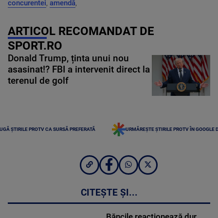
concurentei
,
amendă
,
ARTICOL RECOMANDAT DE
SPORT.RO
Donald Trump, ținta unui nou
asasinat!? FBI a intervenit direct la
terenul de golf
UGĂ ȘTIRILE PROTV CA SURSĂ PREFERATĂ
URMĂREȘTE ȘTIRILE PROTV ÎN GOOGLE 
CITEȘTE ȘI...
Băncile reacționează dur