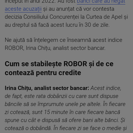
început în anul 2022. Au fost
bănci care au negat
aceste acuzații
și au anunțat că vor contesta
decizia Consiliului Concurenței la Curtea de Apel și
au dreptul să facă acest lucru în 30 de zile.
Ne ajută să înțelegem ce înseamnă acest indice
ROBOR, Irina Chițu, analist sector bancar.
Cum se stabilește ROBOR și de ce
contează pentru credite
Irina Chițu, analist sector bancar:
Acest indice,
de fapt, este rata dobânzii cu care sunt dispuse
băncile să se împrumute unele pe altele. În fiecare
zi cotează, sunt 15 minute în care fiecare bancă
spune cu cât e dispusă să ofere bani alte bănci. Și
cotează o dobândă. În fiecare zi se face o medie și