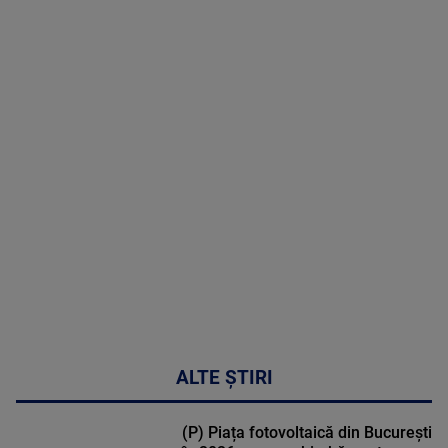
05 August
2026
MAI
MULTE
DETALII
50:27
ALTE ȘTIRI
(P) Piața fotovoltaică din București