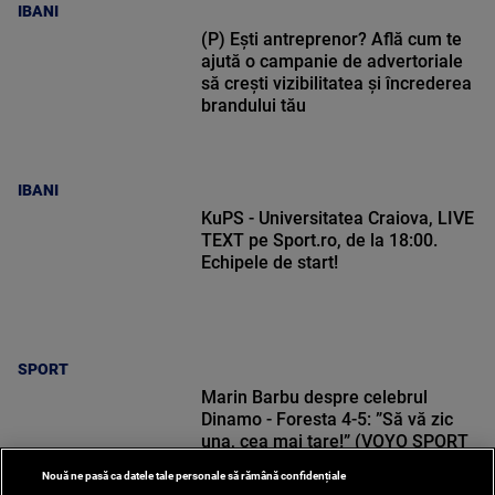
IBANI
(P) Ești antreprenor? Află cum te
ajută o campanie de advertoriale
să crești vizibilitatea și încrederea
brandului tău
IBANI
KuPS - Universitatea Craiova, LIVE
TEXT pe Sport.ro, de la 18:00.
Echipele de start!
SPORT
Marin Barbu despre celebrul
Dinamo - Foresta 4-5: ”Să vă zic
una, cea mai tare!” (VOYO SPORT
1)
Nouă ne pasă ca datele tale personale să rămână confidențiale