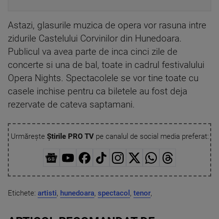
Astazi, glasurile muzica de opera vor rasuna intre
zidurile Castelului Corvinilor din Hunedoara.
Publicul va avea parte de inca cinci zile de
concerte si una de bal, toate in cadrul festivalului
Opera Nights. Spectacolele se vor tine toate cu
casele inchise pentru ca biletele au fost deja
rezervate de cateva saptamani.
Urmărește
Știrile PRO TV
pe canalul de social media preferat:
Etichete:
artisti
,
hunedoara
,
spectacol
,
tenor
,