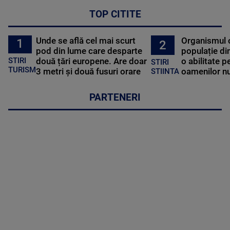
TOP CITITE
Unde se află cel mai scurt
Organismul 
1
2
pod din lume care desparte
populație di
STIRI
două țări europene. Are doar
o abilitate p
STIRI
TURISM
3 metri și două fusuri orare
oamenilor nu
STIINTA
PARTENERI