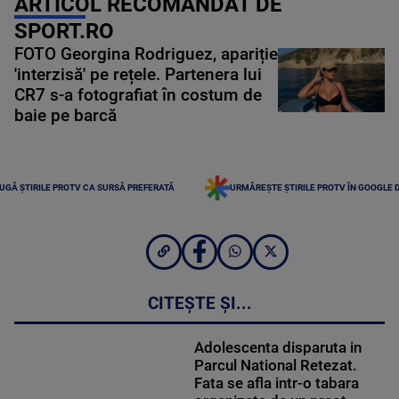
ARTICOL RECOMANDAT DE
SPORT.RO
FOTO Georgina Rodriguez, apariție
'interzisă' pe rețele. Partenera lui
CR7 s-a fotografiat în costum de
baie pe barcă
UGĂ ȘTIRILE PROTV CA SURSĂ PREFERATĂ
URMĂREȘTE ȘTIRILE PROTV ÎN GOOGLE 
CITEȘTE ȘI...
Adolescenta disparuta in
Parcul National Retezat.
Fata se afla intr-o tabara