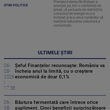
Premierul demis Ilie Bolojan a
STIRI POLITICE
anunțat, joi, într-o conferință de
presă, că perioada de restricții la
consumul de energie nu s-a
încheiat și le-a cerut românilor să
mențină reducerea voluntară a
consumului.
ULTIMELE ȘTIRI
06-
Șeful Finanțelor recunoaște: România va
08-
încheia anul la limită, cu o creștere
2026
economică de doar 0,1%
|
17:38
06-
Băutura fermentată care întrece orice
08-
supliment. Cinci beneficii surprinzătoare