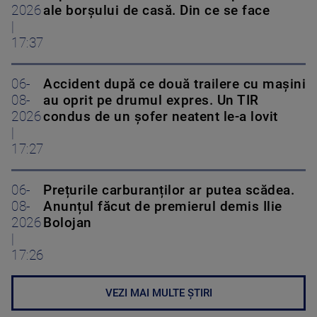
2026
ale borșului de casă. Din ce se face
|
17:37
06-
Accident după ce două trailere cu mașini
08-
au oprit pe drumul expres. Un TIR
2026
condus de un șofer neatent le-a lovit
|
17:27
06-
Prețurile carburanților ar putea scădea.
08-
Anunțul făcut de premierul demis Ilie
2026
Bolojan
|
17:26
VEZI MAI MULTE ȘTIRI