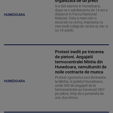
organizata de un preot
S-a dat alarma in Hunedoara,
dupa ce o adolescenta de 14 ani a
disparut in Parcul National
HUNEDOARA
Retezat. Fata a mers intr-o
excursie cu cortul, impreuna cu
mai multi colegi de varsta ei, dar si
cu 10 adulti.
Protest inedit pe trecerea
de pietoni. Angajatii
termocentralei Mintia din
Hunedoara, nemultumiti de
noile contracte de munca
Protest zgomotos luni dimineata
HUNEDOARA
la Mintia, in judetul Hunedoara,
unde 300 de angajati de la
termocentrala au traversat DN7
pe zebra, timp de o jumatate de
ora, dus-intors.