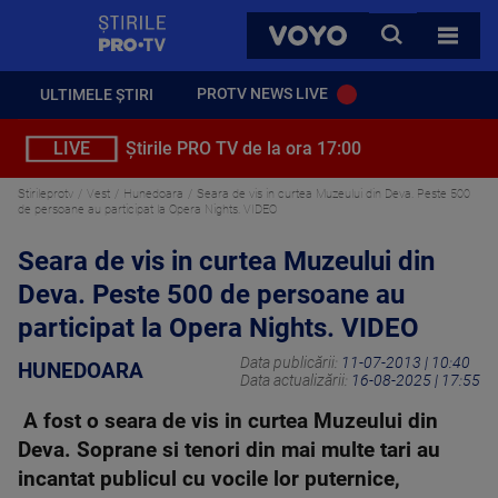
StirilePROTV
CAUTA
VOYO
TOATE 
PROTV NEWS LIVE
ULTIMELE ȘTIRI
LIVE
Știrile PRO TV de la ora 17:00
Stirileprotv
Vest
Hunedoara
Seara de vis in curtea Muzeului din Deva. Peste 500
de persoane au participat la Opera Nights. VIDEO
Seara de vis in curtea Muzeului din
Deva. Peste 500 de persoane au
participat la Opera Nights. VIDEO
Data publicării:
11-07-2013 | 10:40
HUNEDOARA
Data actualizării:
16-08-2025 | 17:55
A fost o seara de vis in curtea Muzeului din
Deva. Soprane si tenori din mai multe tari au
incantat publicul cu vocile lor puternice,