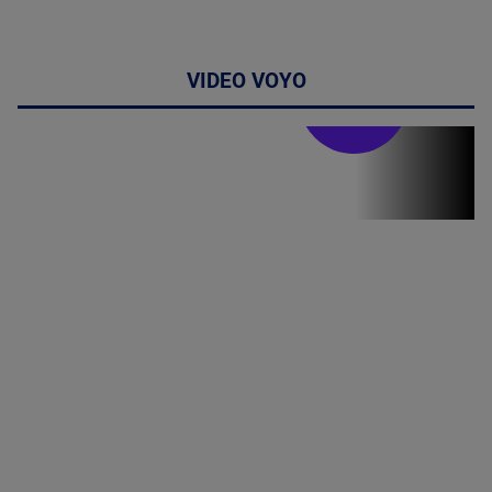
VIDEO VOYO
Stirile PRO TV
Stirile PRO
TV # 13.00 -
06 August
2026
MAI