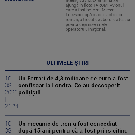
Boeing 737 MAX ar urma să
ajungă în flota TAROM. Avionul
care a fost botezat Mircea
Lucescu după marele antrenor
român, a trecut de zborul de test și
poartă deja însemnele
operatorului național.
ULTIMELE ȘTIRI
10-
Un Ferrari de 4,3 milioane de euro a fost
08-
confiscat la Londra. Ce au descoperit
2026
polițiștii
|
21:34
10-
Un mecanic de tren a fost concediat
08-
după 15 ani pentru că a fost prins citind