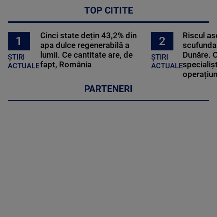
TOP CITITE
Cinci state dețin 43,2% din
Riscul a
2
1
apa dulce regenerabilă a
scufundar
lumii. Ce cantitate are, de
Dunăre. C
ȘTIRI
ȘTIRI
fapt, România
specialișt
ACTUALE
ACTUALE
operațiun
PARTENERI