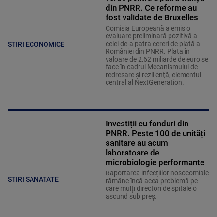
din PNRR. Ce reforme au
fost validate de Bruxelles
Comisia Europeană a emis o
evaluare preliminară pozitivă a
celei de-a patra cereri de plată a
STIRI ECONOMICE
României din PNRR. Plata în
valoare de 2,62 miliarde de euro se
face în cadrul Mecanismului de
redresare şi rezilienţă, elementul
central al NextGeneration.
Investiții cu fonduri din
PNRR. Peste 100 de unități
sanitare au acum
laboratoare de
microbiologie performante
Raportarea infecțiilor nosocomiale
STIRI SANATATE
rămâne încă acea problemă pe
care mulți directori de spitale o
ascund sub preș.