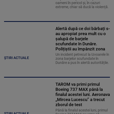
oameni în pericol și, în cazuri
extreme, chiar să ducă la violență.
Alertă după ce doi bărbați s-
au apropiat prea mult cu o
șalupă de barjele
scufundate în Dunăre.
Polițiștii au împânzit zona
Un incident petrecut la Izvoarele în
ȘTIRI ACTUALE
zona barjelor scufundate în
Dunăre a pus în alertă autoritățile.
TAROM va primi primul
Boeing 737 MAX până la
finalul acestei luni. Aeronava
„Mircea Lucescu” a trecut
zborul de test
Până la finalul acestei luni, primul
ȘTIRI ACTUALE