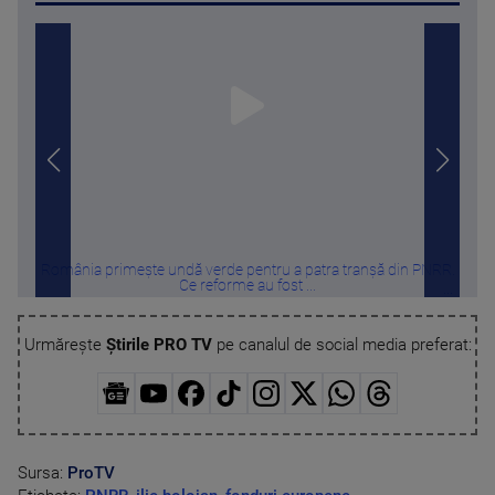
România primește undă verde pentru a patra tranșă din PNRR.
Pro
Ce reforme au fost ...
Urmărește
Știrile PRO TV
pe canalul de social media preferat:
Sursa:
ProTV