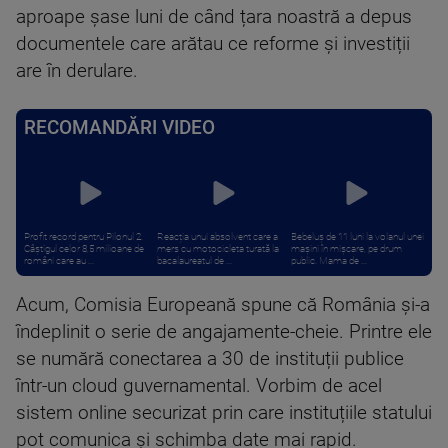
aproape șase luni de când țara noastră a depus
documentele care arătau ce reforme și investiții
are în derulare.
RECOMANDĂRI VIDEO
Profit record pentru Pilonul 2.
Reacția unui absolvent care a
Bebeluș de 11 luni la volanul unei
Câștigul celor 8,5 milioane de
mers cu motocicleta turată la
mașini în mișcare, pe drum
români care au ...
bacalaureatul de ...
public. Mama de ...
Acum, Comisia Europeană spune că România și-a
îndeplinit o serie de angajamente-cheie. Printre ele
se numără conectarea a 30 de instituții publice
într-un cloud guvernamental. Vorbim de acel
sistem online securizat prin care instituțiile statului
pot comunica și schimba date mai rapid.