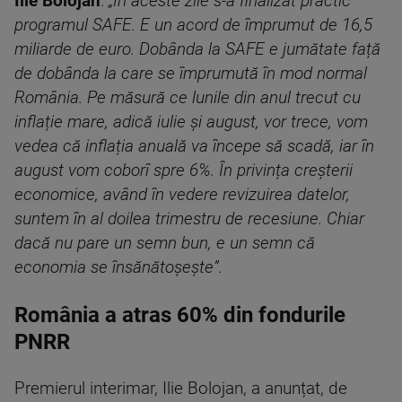
Ilie Bolojan
:
„În aceste zile s-a finalizat practic
programul SAFE. E un acord de împrumut de 16,5
miliarde de euro. Dobânda la SAFE e jumătate față
de dobânda la care se împrumută în mod normal
România. Pe măsură ce lunile din anul trecut cu
inflație mare, adică iulie și august, vor trece, vom
vedea că inflația anuală va începe să scadă, iar în
august vom coborî spre 6%. În privința creșterii
economice, având în vedere revizuirea datelor,
suntem în al doilea trimestru de recesiune. Chiar
dacă nu pare un semn bun, e un semn că
economia se însănătoșește”.
România a atras 60% din fondurile
PNRR
Premierul interimar, Ilie Bolojan, a anunțat, de