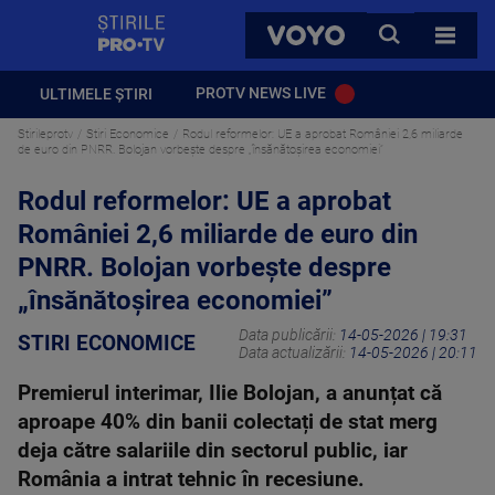
StirilePROTV
CAUTA
VOYO
TOATE 
PROTV NEWS LIVE
ULTIMELE ȘTIRI
Stirileprotv
Stiri Economice
Rodul reformelor: UE a aprobat României 2,6 miliarde
de euro din PNRR. Bolojan vorbește despre „însănătoșirea economiei”
Rodul reformelor: UE a aprobat
României 2,6 miliarde de euro din
PNRR. Bolojan vorbește despre
„însănătoșirea economiei”
Data publicării:
14-05-2026 | 19:31
STIRI ECONOMICE
Data actualizării:
14-05-2026 | 20:11
Premierul interimar, Ilie Bolojan, a anunțat că
aproape 40% din banii colectați de stat merg
deja către salariile din sectorul public, iar
România a intrat tehnic în recesiune.