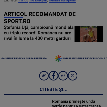
Etichete:
PNRR
,
ilie bolojan
,
fonduri europene
,
ARTICOL RECOMANDAT DE
SPORT.RO
Ștefania Uță, campioană mondială
cu triplu record! Românca nu are
rival în lume la 400 metri garduri
UGĂ ȘTIRILE PROTV CA SURSĂ PREFERATĂ
URMĂREȘTE ȘTIRILE PROTV ÎN GOOGLE 
CITEȘTE ȘI...
România primește undă
verde pentru a patra tranșă