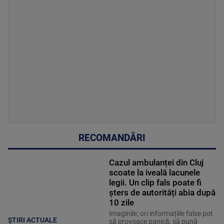
RECOMANDĂRI
Cazul ambulanței din Cluj
scoate la iveală lacunele
legii. Un clip fals poate fi
șters de autorități abia după
10 zile
Imaginile, ori informațiile false pot
ȘTIRI ACTUALE
să provoace panică, să pună