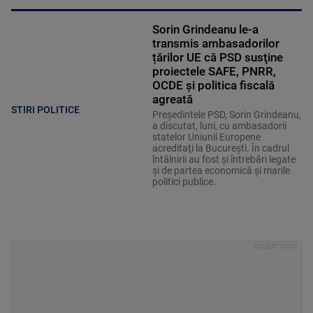
Sorin Grindeanu le-a
transmis ambasadorilor
țărilor UE că PSD susţine
proiectele SAFE, PNRR,
OCDE şi politica fiscală
agreată
STIRI POLITICE
Preşedintele PSD, Sorin Grindeanu,
a discutat, luni, cu ambasadorii
statelor Uniunii Europene
acreditaţi la Bucureşti. În cadrul
întâlnirii au fost şi întrebări legate
şi de partea economică şi marile
politici publice.