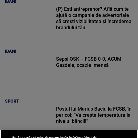
IBANI
(P) Ești antreprenor? Află cum te
ajută o campanie de advertoriale
să crești vizibilitatea și încrederea
brandului tău
IBANI
Sepsi OSK – FCSB 0-0, ACUM!
Gazdele, ocazie imensă
SPORT
Postul lui Marius Baciu la FCSB, în
pericol: ”Va crește temperatura la
nivelul băncii!”
Nouă ne pasă ca datele tale personale să rămână confidențiale