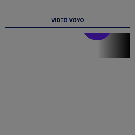
VIDEO VOYO
Stirile PRO TV
Stirile PRO
TV # 19.00 -
10 August
2026
MAI