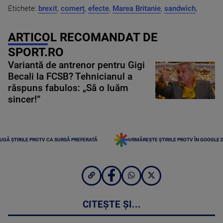
Etichete:
brexit
,
comerț
,
efecte
,
Marea Britanie
,
sandwich
,
ARTICOL RECOMANDAT DE
SPORT.RO
Variantă de antrenor pentru Gigi
Becali la FCSB? Tehnicianul a
răspuns fabulos: „Să o luăm
sincer!”
UGĂ ȘTIRILE PROTV CA SURSĂ PREFERATĂ
URMĂREȘTE ȘTIRILE PROTV ÎN GOOGLE 
CITEȘTE ȘI...