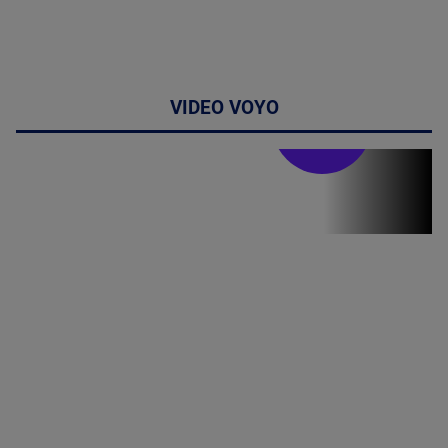
VIDEO VOYO
Stirile PRO TV
Stirile PRO
TV # 06.00 -
07 August
2026