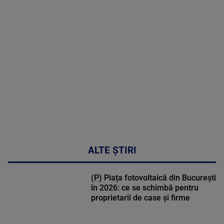
MAI
MULTE
DETALII
03:33:11
ALTE ȘTIRI
(P) Piața fotovoltaică din București
în 2026: ce se schimbă pentru
proprietarii de case și firme