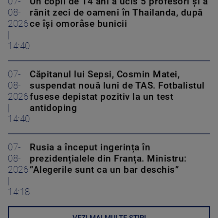
07-
Un copil de 14 ani a ucis 5 profesori și a
08-
rănit zeci de oameni în Thailanda, după
2026
ce își omorâse bunicii
|
14:40
07-
Căpitanul lui Sepsi, Cosmin Matei,
08-
suspendat nouă luni de TAS. Fotbalistul
2026
fusese depistat pozitiv la un test
|
antidoping
14:40
07-
Rusia a început ingerința în
08-
prezidențialele din Franța. Ministru:
2026
”Alegerile sunt ca un bar deschis”
|
14:18