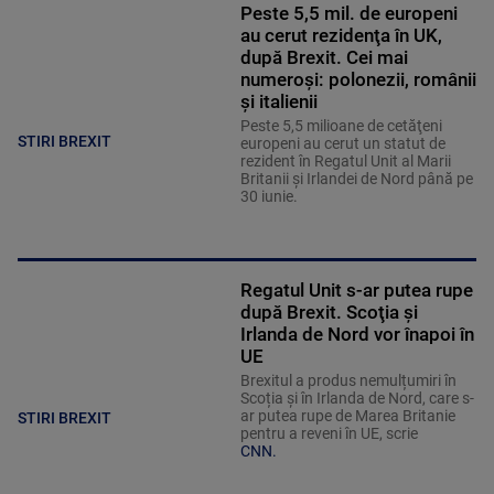
Peste 5,5 mil. de europeni
au cerut rezidenţa în UK,
după Brexit. Cei mai
numeroşi: polonezii, românii
şi italienii
Peste 5,5 milioane de cetăţeni
STIRI BREXIT
europeni au cerut un statut de
rezident în Regatul Unit al Marii
Britanii şi Irlandei de Nord până pe
30 iunie.
Regatul Unit s-ar putea rupe
după Brexit. Scoţia şi
Irlanda de Nord vor înapoi în
UE
Brexitul a produs nemulțumiri în
Scoția și în Irlanda de Nord, care s-
ar putea rupe de Marea Britanie
STIRI BREXIT
pentru a reveni în UE, scrie
CNN.