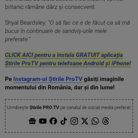
britanic rămâne dârz și consecvent:
Shyal Beardsley:
”O să fac ce e de făcut ca să mă
bucur în continuare de sandviș-urile mele
preferate.”
CLICK AICI pentru a instala GRATUIT aplicația
Știrile ProTV pentru telefoane Android și iPhone!
Pe
Instagram-ul Știrile ProTV
găsiți imaginile
momentului din România, dar și din lume!
Urmărește
Știrile PRO TV
pe canalul de social media preferat: