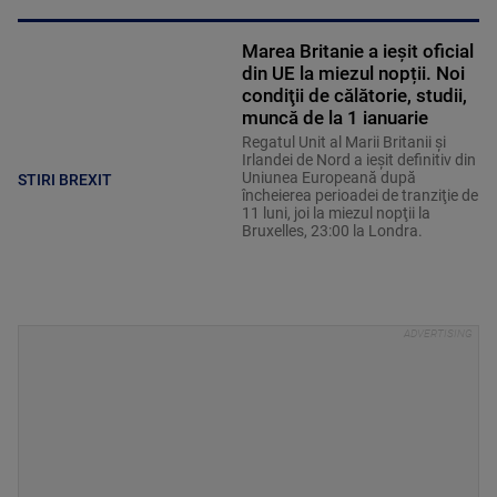
Marea Britanie a ieșit oficial
din UE la miezul nopții. Noi
condiţii de călătorie, studii,
muncă de la 1 ianuarie
Regatul Unit al Marii Britanii şi
Irlandei de Nord a ieşit definitiv din
Uniunea Europeană după
STIRI BREXIT
încheierea perioadei de tranziţie de
11 luni, joi la miezul nopţii la
Bruxelles, 23:00 la Londra.