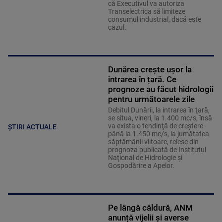
că Executivul va autoriza
Transelectrica să limiteze
consumul industrial, dacă este
cazul.
Dunărea crește ușor la
intrarea în țară. Ce
prognoze au făcut hidrologii
pentru următoarele zile
Debitul Dunării, la intrarea în ţară,
se situa, vineri, la 1.400 mc/s, însă
va exista o tendinţă de creştere
ȘTIRI ACTUALE
până la 1.450 mc/s, la jumătatea
săptămânii viitoare, reiese din
prognoza publicată de Institutul
Naţional de Hidrologie şi
Gospodărire a Apelor.
Pe lângă căldură, ANM
anunță vijelii și averse