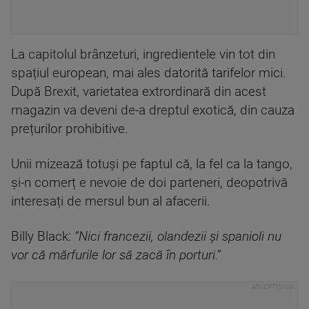
La capitolul brânzeturi, ingredientele vin tot din
spațiul european, mai ales datorită tarifelor mici.
După Brexit, varietatea extrordinară din acest
magazin va deveni de-a dreptul exotică, din cauza
prețurilor prohibitive.
Unii mizează totuși pe faptul că, la fel ca la tango,
și-n comerț e nevoie de doi parteneri, deopotrivă
interesați de mersul bun al afacerii.
Billy Black:
”Nici francezii, olandezii și spanioli nu
vor că mărfurile lor să zacă în porturi.”