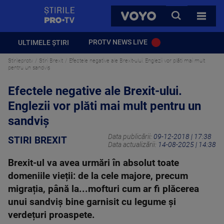
StirilePROTV
CAUTA
VOYO
TOATE 
PROTV NEWS LIVE
ULTIMELE ȘTIRI
Stirileprotv
Stiri Brexit
Efectele negative ale Brexit-ului. Englezii vor plăti mai mult
pentru un sandviș
Efectele negative ale Brexit-ului.
Englezii vor plăti mai mult pentru un
sandviș
Data publicării:
09-12-2018 | 17:38
STIRI BREXIT
Data actualizării:
14-08-2025 | 14:38
Brexit-ul va avea urmări în absolut toate
domeniile vieții: de la cele majore, precum
migrația, până la...mofturi cum ar fi plăcerea
unui sandviș bine garnisit cu legume și
verdețuri proaspete.