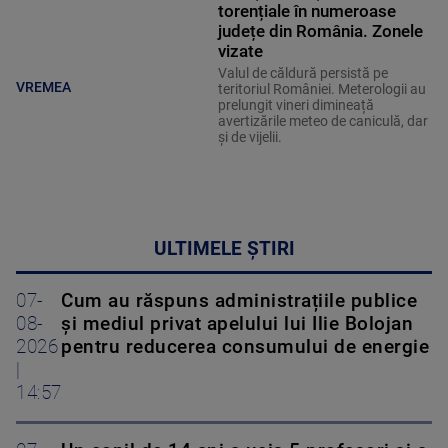
torențiale în numeroase
județe din România. Zonele
vizate
Valul de căldură persistă pe
VREMEA
teritoriul României. Meterologii au
prelungit vineri dimineață
avertizările meteo de caniculă, dar
și de vijelii.
ULTIMELE ȘTIRI
07-
Cum au răspuns administrațiile publice
08-
și mediul privat apelului lui Ilie Bolojan
2026
pentru reducerea consumului de energie
|
14:57