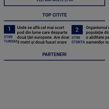
VEZI MAI MULTE ȘTIRI
TOP CITITE
Unde se află cel mai scurt
Organismul 
1
2
pod din lume care desparte
populație di
STIRI
două țări europene. Are doar
o abilitate p
STIRI
TURISM
3 metri și două fusuri orare
oamenilor nu
STIINTA
PARTENERI