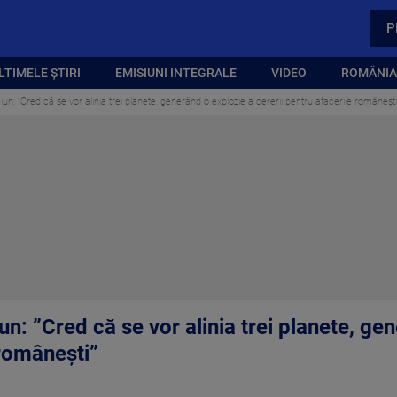
P
LTIMELE ȘTIRI
EMISIUNI INTEGRALE
VIDEO
ROMÂNIA,
n: ”Cred că se vor alinia trei planete, generând o explozie a cererii pentru afacerile românești
: ”Cred că se vor alinia trei planete, ge
 românești”