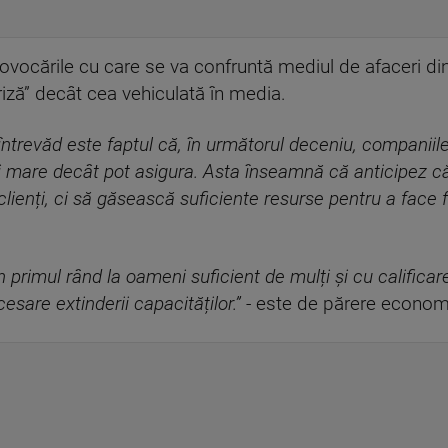
rovocările cu care se va confruntă mediul de afaceri di
criză” decât cea vehiculată în media.
întrevăd este faptul că, în următorul deceniu, companiil
mai mare decât pot asigura. Asta înseamnă că anticipez
lienți, ci să găsească suficiente resurse pentru a face 
 primul rând la oameni suficient de mulți și cu calificar
cesare extinderii capacităților.”
- este de părere economi