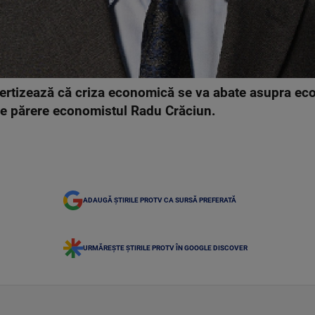
avertizează că criza economică se va abate asupra e
e de părere economistul Radu Crăciun.
ADAUGĂ ȘTIRILE PROTV CA SURSĂ PREFERATĂ
URMĂREȘTE ȘTIRILE PROTV ÎN GOOGLE DISCOVER