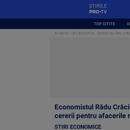
StirilePROTV
TOP CITITE
U
Stirileprotv
Stiri Economice
Economistul Rădu Crăciu
Economistul Rădu Crăciun
cererii pentru afacerile
STIRI ECONOMICE