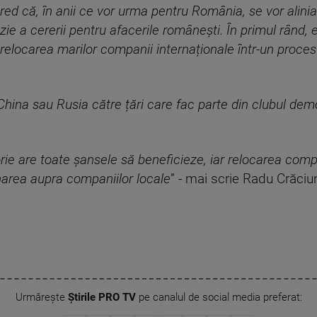
d că, în anii ce vor urma pentru România, se vor alinia
zie a cererii pentru afacerile românești. În primul rând
relocarea marilor companii internaționale într-un proces
ina sau Rusia către țări care fac parte din clubul democr
ie are toate șansele să beneficieze, iar relocarea comp
area aupra companiilor locale
” - mai scrie Radu Crăci
Urmărește
Știrile PRO TV
pe canalul de social media preferat: