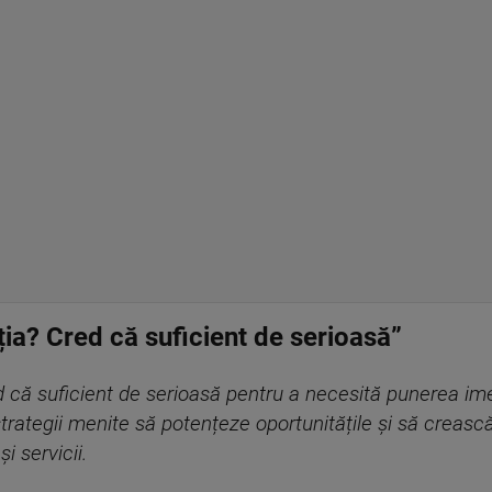
ția? Cred că suficient de serioasă”
d că suficient de serioasă pentru a necesită punerea ime
 strategii menite să potențeze oportunitățile și să creas
i servicii.