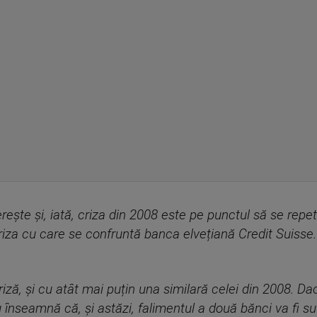
erește și, iată, criza din 2008 este pe punctul să se repe
iza cu care se confruntă banca elvețiană Credit Suisse.
criză, și cu atât mai puțin una similară celei din 2008. 
 înseamnă că, și astăzi, falimentul a două bănci va fi suf