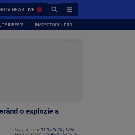
CAUTA
ROTV NEWS LIVE
TOATE CATEGORIILE
 TE IUBESC!
INSPECTORUL PRO
”
nerând o explozie a
Data publicării:
01-04-2023 | 14:59
Data actualizării:
12-08-2025 | 12:46