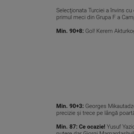
Selecţionata Turciei a învins cu
primul meci din Grupa F a Cam
Min. 90+8:
Gol! Kerem Akturkog
Min. 90+3:
Georges Mikautadze p
precizie și trece pe lângă poart
Min. 87:
Ce ocazie!
Yusuf Yazic
putere dar Giorgi Mamardashvili 