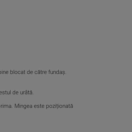
bine blocat de către fundaş.
stul de urâtă.
 prima. Mingea este poziționată