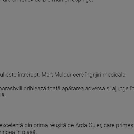
iul este întrerupt. Mert Muldur cere îngrijiri medicale.
rashvili driblează toată apărarea adversă și ajunge în f
lă.
 excelentă din prima reuşită de Arda Guler, care prime
mingea în plasă.