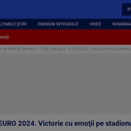
P
LTIMELE ȘTIRI
EMISIUNI INTEGRALE
VIDEO
ROMÂNIA,
neții
n de Fotbal din Germania
Turcia - Georgia 3-1, la EURO 2024. Victorie cu emoţii pe stadion
a EURO 2024. Victorie cu emoţii pe stadio