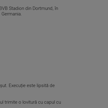
e BVB Stadion din Dortmund, în
e Germania.
ut. Execuție este lipsită de
ul trimite o lovitură cu capul cu