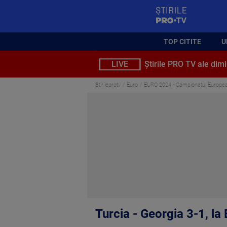
StirilePROTV
TOP CITITE
U
LIVE
Știrile PRO TV ale dimi
Stirileprotv
Euro
EURO 2024 - Campionatul Europea
Turcia - Georgia 3-1, l