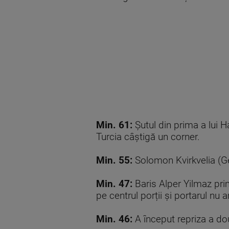
Min. 61:
Şutul din prima a lui 
Turcia câştigă un corner.
Min. 55:
Solomon Kvirkvelia (Ge
Min. 47:
Baris Alper Yilmaz prim
pe centrul porții și portarul nu 
Min. 46:
A început repriza a do