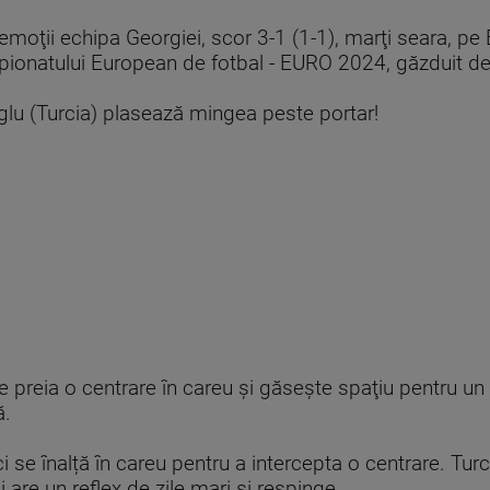
 emoţii echipa Georgiei, scor 3-1 (1-1), marţi seara, p
pionatului European de fotbal - EURO 2024, găzduit d
lu (Turcia) plasează mingea peste portar!
reia o centrare în careu şi găseşte spaţiu pentru un ş
ă.
i se înalță în careu pentru a intercepta o centrare. Turc
are un reflex de zile mari și respinge.