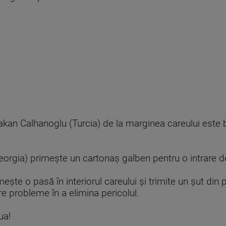
Hakan Calhanoglu (Turcia) de la marginea careului este 
orgia) primeşte un cartonaş galben pentru o intrare de
eşte o pasă în interiorul careului şi trimite un şut din
are probleme în a elimina pericolul.
ua!