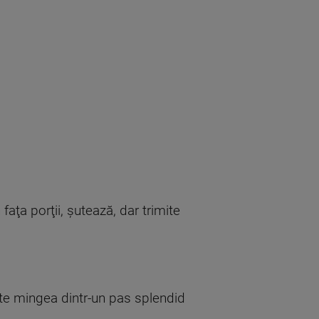
aţa porţii, şutează, dar trimite
şte mingea dintr-un pas splendid