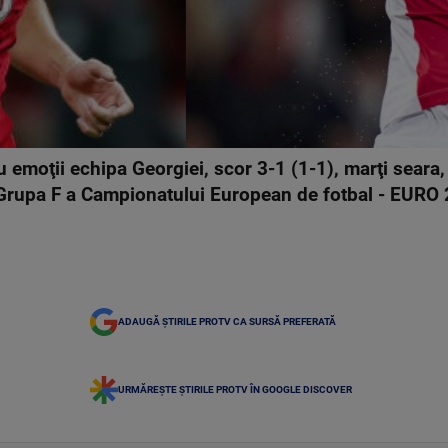
cu emoţii echipa Georgiei, scor 3-1 (1-1), marţi seara
Grupa F a Campionatului European de fotbal - EURO 
ADAUGĂ ȘTIRILE PROTV CA SURSĂ PREFERATĂ
URMĂREȘTE ȘTIRILE PROTV ÎN GOOGLE DISCOVER