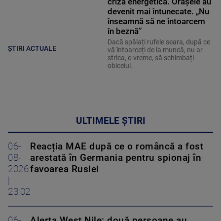
criza energetică. Orașele au
devenit mai întunecate. „Nu
înseamnă să ne întoarcem
în beznă”
Dacă spălați rufele seara, după ce
ȘTIRI ACTUALE
vă întoarceți de la muncă, nu ar
strica, o vreme, să schimbați
obiceiul.
ULTIMELE ȘTIRI
06-
Reacția MAE după ce o româncă a fost
08-
arestată în Germania pentru spionaj în
2026
favoarea Rusiei
|
23:02
06-
Alerta West Nile: două persoane au