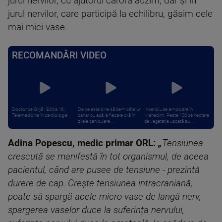
jurul nervilor, cu ajutorul cărora auzim, dar și în
jurul nervilor, care participă la echilibru, găsim cele
mai mici vase.
RECOMANDĂRI VIDEO
Doctor de Grijă | Ediția 16 |
De ce este bine să bem câte un
Incendiu de amploare în
Telemedicina în cardiologie
pahar cu apă la fiecare oră în
Mehedinți. Peste 100 de hectare
zilele caniculare ...
de vegetație uscată au ...
Adina Popescu, medic primar ORL:
„
Tensiunea
crescută se manifestă în tot organismul, de aceea
pacientul, când are pusee de tensiune - prezintă
durere de cap. Crește tensiunea intracraniană,
poate să spargă acele micro-vase de langă nerv,
spargerea vaselor duce la suferința nervului,