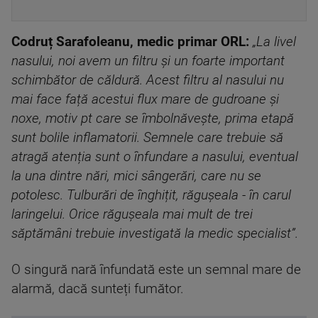
Codruț Sarafoleanu, medic primar ORL:
„La livel
nasului, noi avem un filtru și un foarte important
schimbător de căldură. Acest filtru al nasului nu
mai face față acestui flux mare de gudroane și
noxe, motiv pt care se îmbolnăvește, prima etapă
sunt bolile inflamatorii. Semnele care trebuie să
atragă atenția sunt o înfundare a nasului, eventual
la una dintre nări, mici sângerări, care nu se
potolesc. Tulburări de înghițit, răgușeala - în carul
laringelui. Orice răgușeala mai mult de trei
săptămâni trebuie investigată la medic specialist”.
O singură nară înfundată este un semnal mare de
alarmă, dacă sunteți fumător.