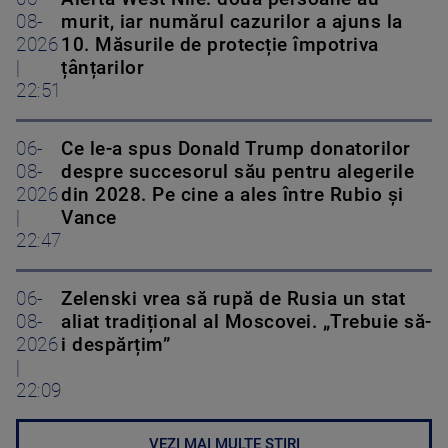
08-
murit, iar numărul cazurilor a ajuns la
2026
10. Măsurile de protecție împotriva
|
țânțarilor
22:51
06-
Ce le-a spus Donald Trump donatorilor
08-
despre succesorul său pentru alegerile
2026
din 2028. Pe cine a ales între Rubio și
|
Vance
22:47
06-
Zelenski vrea să rupă de Rusia un stat
08-
aliat tradițional al Moscovei. „Trebuie să-
2026
i despărțim”
|
22:09
VEZI MAI MULTE ȘTIRI