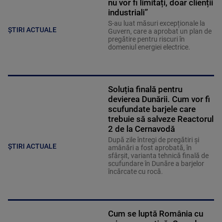
nu vor fi limitați, doar clienții
industriali”
S-au luat măsuri excepționale la
ȘTIRI ACTUALE
Guvern, care a aprobat un plan de
pregătire pentru riscuri în
domeniul energiei electrice.
Soluția finală pentru
devierea Dunării. Cum vor fi
scufundate barjele care
trebuie să salveze Reactorul
2 de la Cernavodă
După zile întregi de pregătiri și
ȘTIRI ACTUALE
amânări a fost aprobată, în
sfârșit, varianta tehnică finală de
scufundare în Dunăre a barjelor
încărcate cu rocă.
Cum se luptă România cu