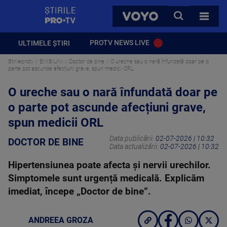
StirilePROTV
CAUTA
VOYO
TOATE 
PROTV NEWS LIVE
ULTIMELE ȘTIRI
Stirileprotv
EMISIUNI
Doctor de bine
O ureche sau o nară înfundată doar pe o
parte pot ascunde afecțiuni grave, spun medicii ORL
O ureche sau o nară înfundată doar pe
o parte pot ascunde afecțiuni grave,
spun medicii ORL
Data publicării:
02-07-2026 | 10:32
DOCTOR DE BINE
Data actualizării:
02-07-2026 | 10:32
Hipertensiunea poate afecta și nervii urechilor.
Simptomele sunt urgență medicală. Explicăm
imediat, începe „Doctor de bine”.
ANDREEA GROZA