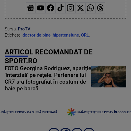
Sursa:
ProTV
Etichete:
doctor de bine
,
hipertensiune
,
ORL
,
ARTICOL RECOMANDAT DE
SPORT.RO
FOTO Georgina Rodriguez, apariție
'interzisă' pe rețele. Partenera lui
CR7 s-a fotografiat în costum de
baie pe barcă
UGĂ ȘTIRILE PROTV CA SURSĂ PREFERATĂ
URMĂREȘTE ȘTIRILE PROTV ÎN GOOGLE 