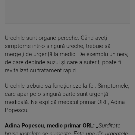
Urechile sunt organe pereche. Când aveți
simptome într-o singură ureche, trebuie să
mergeți de urgență la medic. De exemplu un nerv,
de care depinde auzul și care a suferit, poate fi
revitalizat cu tratament rapid.
Urechile trebuie să funcționeze la fel. Simptomele,
care apar pe o singură parte sunt urgență
medicală. Ne explică medicul primar ORL, Adina
Popescu.
Adina Popescu, medic primar ORL:
„
Surditate
brusc instalată se numește. Este una din urgențele