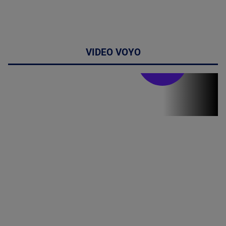
VIDEO VOYO
Stirile PRO TV
Stirile PRO
TV # 19.00 -
06 August
2026