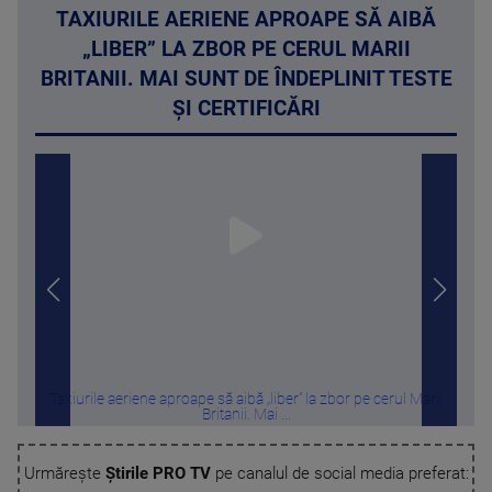
TAXIURILE AERIENE APROAPE SĂ AIBĂ
„LIBER” LA ZBOR PE CERUL MARII
BRITANII. MAI SUNT DE ÎNDEPLINIT TESTE
ȘI CERTIFICĂRI
Taxiurile aeriene aproape să aibă „liber” la zbor pe cerul Marii
Selly
Britanii. Mai ...
Urmărește
Știrile PRO TV
pe canalul de social media preferat: