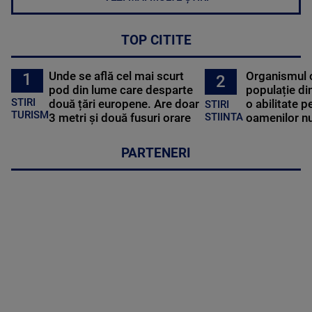
TOP CITITE
Unde se află cel mai scurt
Organismul 
1
2
pod din lume care desparte
populație di
STIRI
două țări europene. Are doar
o abilitate p
STIRI
TURISM
3 metri și două fusuri orare
oamenilor nu
STIINTA
PARTENERI