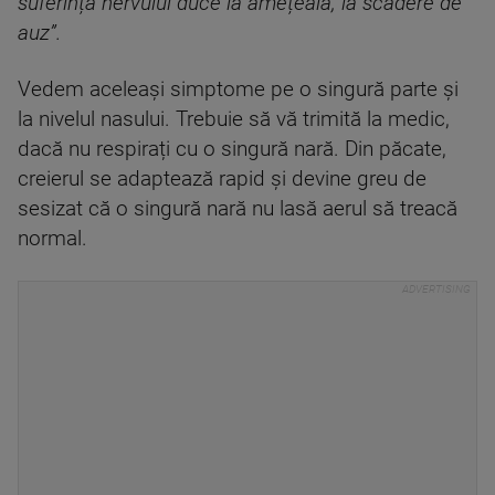
suferința nervului duce la amețeală, la scădere de
auz”.
Vedem aceleași simptome pe o singură parte și
la nivelul nasului. Trebuie să vă trimită la medic,
dacă nu respirați cu o singură nară. Din păcate,
creierul se adaptează rapid și devine greu de
sesizat că o singură nară nu lasă aerul să treacă
normal.