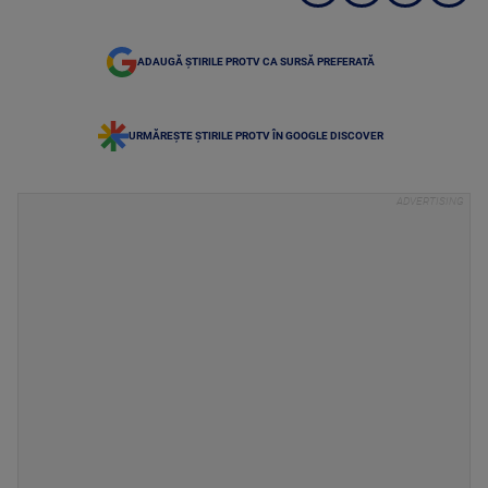
ADAUGĂ ȘTIRILE PROTV CA SURSĂ PREFERATĂ
URMĂREȘTE ȘTIRILE PROTV ÎN GOOGLE DISCOVER