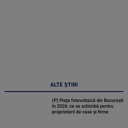
MAI
MULTE
DETALII
47:43
ALTE ȘTIRI
(P) Piața fotovoltaică din București
în 2026: ce se schimbă pentru
proprietarii de case și firme