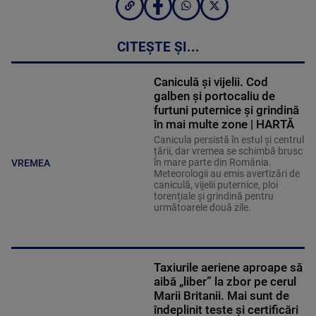
CITEȘTE ȘI...
Caniculă și vijelii. Cod
galben și portocaliu de
furtuni puternice și grindină
în mai multe zone | HARTĂ
Canicula persistă în estul și centrul
țării, dar vremea se schimbă brusc
în mare parte din România.
VREMEA
Meteorologii au emis avertizări de
caniculă, vijelii puternice, ploi
torențiale și grindină pentru
următoarele două zile.
Taxiurile aeriene aproape să
aibă „liber” la zbor pe cerul
Marii Britanii. Mai sunt de
îndeplinit teste și certificări