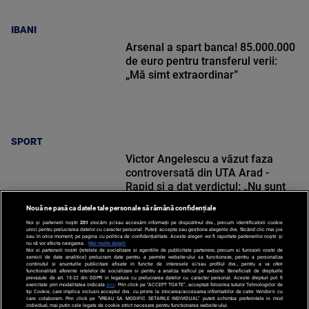
IBANI
Arsenal a spart banca! 85.000.000
de euro pentru transferul verii:
„Mă simt extraordinar”
SPORT
Victor Angelescu a văzut faza
controversată din UTA Arad -
Rapid și a dat verdictul: „Nu sunt
frustrat”
Nouă ne pasă ca datele tale personale să rămână confidențiale
Noi și partenerii noștri
201
stocăm și/sau accesăm informații pe dispozitivul dvs., precum identificatorii cookie
unici pentru prelucrarea datelor cu caracter personal. Puteți accepta sau gestiona alegerile dvs. făcând clic mai jos
sau în orice moment, pe pagina cu politica de confidențialitate. Aceste alegeri vor fi raportate partenerilor noștri și
nu vă vor afecta navigarea.
Mai multe detalii
Noi si partenerii nostri (retelele de socializare si agentiile de publicitate partenere, precum si furnizorii nostri de
SPORT
servicii de date analitice) prelucram date pentru a permite website-ului sa functioneze, pentru a personaliza
continutul si anunturile publicitare afisate in functie de interesele si/sau profilul dvs., pentru a va oferi
functionalitati aferente retelelor de socializare si pentru a analiza traficul pe website. Beneficiati de drepturile
prevazute de art. 15-22 din GDPR in legatura cu prelucrarea datelor cu caracter personal. Aceste drepturi pot fi
exercitate prin modalitatea indicata
aici
. Prin click pe “ACCEPT TOATE”, acceptati folosirea tuturor Tehnologiilor de
tip Cookie, care implica inclusiv acceptul dvs. cu privire la stocarea/accesarea informatiilor de catre Vendor-ii cu
care colaboram. Prin click pe “VREAU SA MODIFIC SETARILE INDIVIDUAL” puteti schimba preferintele in mod
individual, mai putin cele legate de cookie strict necesare pentru functionarea website-ului.