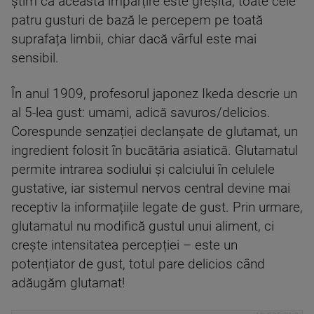
știm că această împărțire este greșită, toate cele
patru gusturi de bază le percepem pe toată
suprafața limbii, chiar dacă vârful este mai
sensibil.
În anul 1909, profesorul japonez Ikeda descrie un
al 5-lea gust: umami, adică savuros/delicios.
Corespunde senzației declanșate de glutamat, un
ingredient folosit în bucătăria asiatică. Glutamatul
permite intrarea sodiului și calciului în celulele
gustative, iar sistemul nervos central devine mai
receptiv la informațiile legate de gust. Prin urmare,
glutamatul nu modifică gustul unui aliment, ci
crește intensitatea percepției – este un
potențiator de gust, totul pare delicios când
adăugăm glutamat!