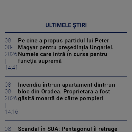
ULTIMELE ȘTIRI
08-
Pe cine a propus partidul lui Peter
08-
Magyar pentru președinția Ungariei.
2026
Numele care intră în cursa pentru
|
funcția supremă
14:41
08-
Incendiu într-un apartament dintr-un
08-
bloc din Oradea. Proprietara a fost
2026
găsită moartă de către pompieri
|
14:16
08-
Scandal în SUA: Pentagonul îi retrage