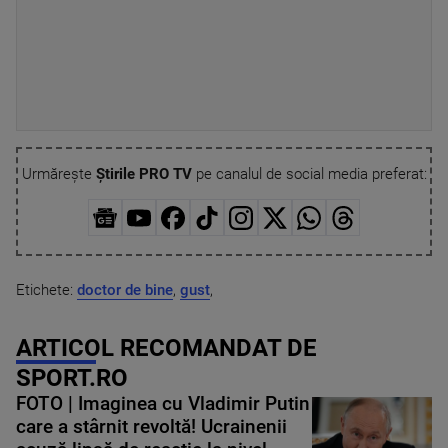
Urmărește
Știrile PRO TV
pe canalul de social media preferat:
Etichete:
doctor de bine
,
gust
,
ARTICOL RECOMANDAT DE
SPORT.RO
FOTO | Imaginea cu Vladimir Putin
care a stârnit revoltă! Ucrainenii