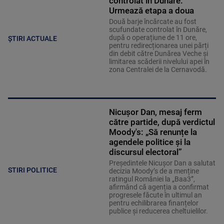
controlat în Dunăre.
Urmează etapa a doua
Două barje încărcate au fost
scufundate controlat în Dunăre,
după o operațiune de 11 ore,
ȘTIRI ACTUALE
pentru redirecționarea unei părți
din debit către Dunărea Veche și
limitarea scăderii nivelului apei în
zona Centralei de la Cernavodă.
Nicușor Dan, mesaj ferm
către partide, după verdictul
Moody's: „Să renunțe la
agendele politice şi la
discursul electoral”
Președintele Nicușor Dan a salutat
STIRI POLITICE
decizia Moody’s de a menține
ratingul României la „Baa3”,
afirmând că agenția a confirmat
progresele făcute în ultimul an
pentru echilibrarea finanțelor
publice și reducerea cheltuielilor.