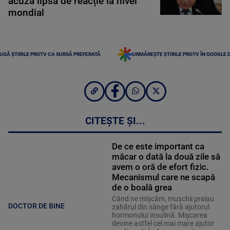
acuză lipsă de reacție la nivel
mondial
UGĂ ȘTIRILE PROTV CA SURSĂ PREFERATĂ
URMĂREȘTE ȘTIRILE PROTV ÎN GOOGLE 
CITEȘTE ȘI...
De ce este important ca
măcar o dată la două zile să
avem o oră de efort fizic.
Mecanismul care ne scapă
de o boală grea
Când ne mișcăm, mușchii preiau
DOCTOR DE BINE
zahărul din sânge fără ajutorul
hormonului insulină. Mișcarea
devine astfel cel mai mare ajutor