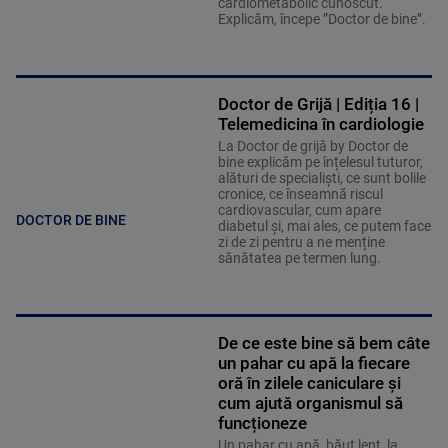
cardiometabolic cunoscut.
Explicăm, începe ”Doctor de bine”.
Doctor de Grijă | Ediția 16 |
Telemedicina în cardiologie
La Doctor de grijă by Doctor de
bine explicăm pe înțelesul tuturor,
alături de specialiști, ce sunt bolile
cronice, ce înseamnă riscul
cardiovascular, cum apare
DOCTOR DE BINE
diabetul și, mai ales, ce putem face
zi de zi pentru a ne menține
sănătatea pe termen lung.
De ce este bine să bem câte
un pahar cu apă la fiecare
oră în zilele caniculare și
cum ajută organismul să
funcționeze
Un pahar cu apă, băut lent, la