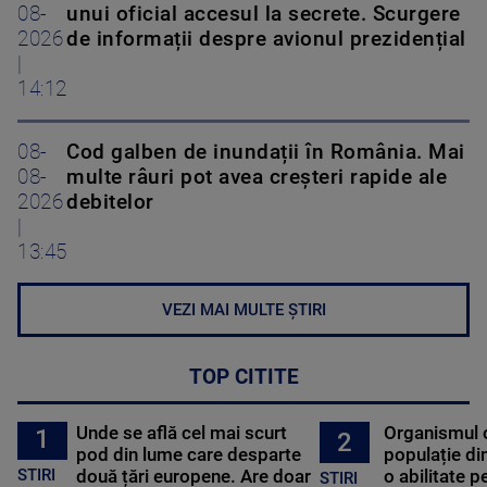
08-
unui oficial accesul la secrete. Scurgere
2026
de informații despre avionul prezidențial
|
14:12
08-
Cod galben de inundații în România. Mai
08-
multe râuri pot avea creșteri rapide ale
2026
debitelor
|
13:45
VEZI MAI MULTE ȘTIRI
TOP CITITE
Unde se află cel mai scurt
Organismul 
1
2
pod din lume care desparte
populație di
STIRI
două țări europene. Are doar
o abilitate p
STIRI