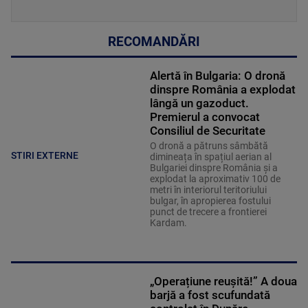
RECOMANDĂRI
Alertă în Bulgaria: O dronă
dinspre România a explodat
lângă un gazoduct.
Premierul a convocat
Consiliul de Securitate
O dronă a pătruns sâmbătă
STIRI EXTERNE
dimineața în spațiul aerian al
Bulgariei dinspre România și a
explodat la aproximativ 100 de
metri în interiorul teritoriului
bulgar, în apropierea fostului
punct de trecere a frontierei
Kardam.
„Operațiune reușită!” A doua
barjă a fost scufundată