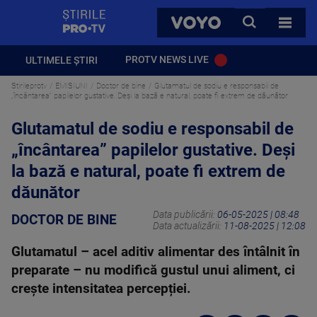
StirilePROTV
CAUTA
VOYO
TOATE 
PROTV NEWS LIVE
ULTIMELE ȘTIRI
Stirileprotv
EMISIUNI
Doctor de bine
Glutamatul de sodiu e responsabil de
„încântarea” papilelor gustative. Deși la bază e natural, poate fi extrem de dăunător
Glutamatul de sodiu e responsabil de
„încântarea” papilelor gustative. Deși
la bază e natural, poate fi extrem de
dăunător
Data publicării:
06-05-2025 | 08:48
DOCTOR DE BINE
Data actualizării:
11-08-2025 | 12:08
Glutamatul – acel aditiv alimentar des întâlnit în
preparate – nu modifică gustul unui aliment, ci
crește intensitatea percepției.