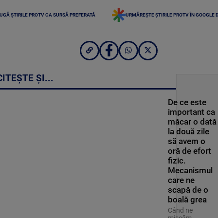
UGĂ ȘTIRILE PROTV CA SURSĂ PREFERATĂ
URMĂREȘTE ȘTIRILE PROTV ÎN GOOGLE 
CITEȘTE ȘI...
De ce este
important ca
măcar o dată
la două zile
să avem o
oră de efort
fizic.
Mecanismul
care ne
scapă de o
boală grea
Când ne