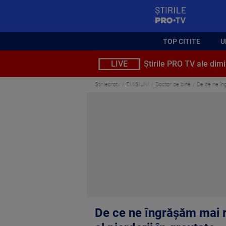
StirilePROTV
TOP CITITE
U
LIVE
Știrile PRO TV ale dimi
Stirileprotv
EMISIUNI
Doctor de bine
De ce ne în
De ce ne îngrășăm mai 