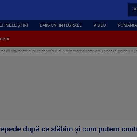
P
LTIMELE ȘTIRI
EMISIUNI INTEGRALE
VIDEO
ROMÂNIA,
neții
grășăm mai repede după ce slăbim și cum putem controla complicatul proces al pierderii în g
repede după ce slăbim și cum putem cont