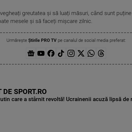
gheați greutatea și să luați măsuri, când sunt puține
ate mesele și să faceți mișcare zilnic.
Urmărește
Știrile PRO TV
pe canalul de social media preferat:
 DE SPORT.RO
in care a stârnit revoltă! Ucrainenii acuză lipsă de r