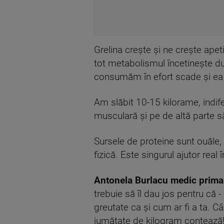
Grelina crește și ne crește ape
tot metabolismul încetinește d
consumăm în efort scade şi ea 
Am slăbit 10-15 kilorame, ind
musculară şi pe de altă parte 
Sursele de proteine sunt ouăle,
fizică. Este singurul ajutor rea
Antonela Burlacu medic prima
trebuie să îl dau jos pentru că 
greutate ca și cum ar fi a ta. Câ
jumătate de kilogram contează!