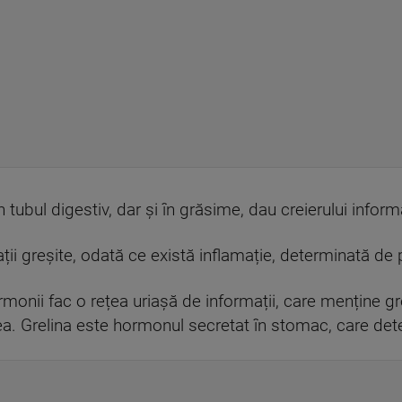
tubul digestiv, dar și în grăsime, dau creierului inform
ții greșite, odată ce există inflamație, determinată de
ormonii fac o rețea uriașă de informații, care menține 
țea. Grelina este hormonul secretat în stomac, care de