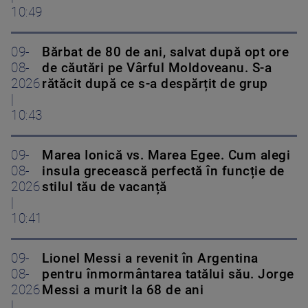
10:49
09-
Bărbat de 80 de ani, salvat după opt ore
08-
de căutări pe Vârful Moldoveanu. S-a
2026
rătăcit după ce s-a despărțit de grup
|
10:43
09-
Marea Ionică vs. Marea Egee. Cum alegi
08-
insula grecească perfectă în funcție de
2026
stilul tău de vacanță
|
10:41
09-
Lionel Messi a revenit în Argentina
08-
pentru înmormântarea tatălui său. Jorge
2026
Messi a murit la 68 de ani
|