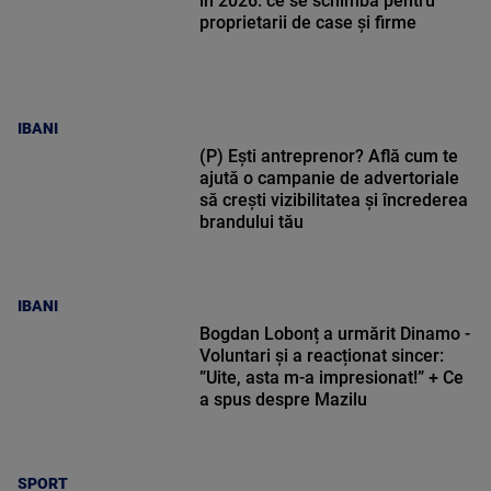
în 2026: ce se schimbă pentru
proprietarii de case și firme
IBANI
(P) Ești antreprenor? Află cum te
ajută o campanie de advertoriale
să crești vizibilitatea și încrederea
brandului tău
IBANI
Bogdan Lobonț a urmărit Dinamo -
Voluntari și a reacționat sincer:
”Uite, asta m-a impresionat!” + Ce
a spus despre Mazilu
SPORT