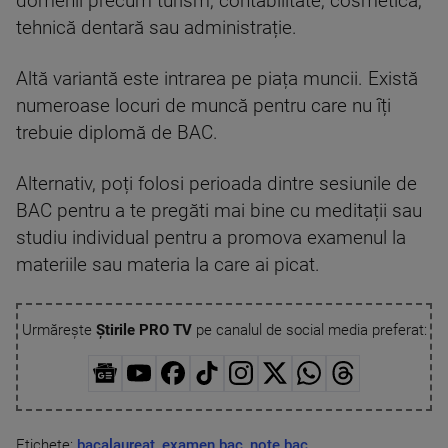
domenii precum turism, contabilitate, cosmetică,
tehnică dentară sau administrație.
Altă variantă este intrarea pe piața muncii. Există
numeroase locuri de muncă pentru care nu îți
trebuie diplomă de BAC.
Alternativ, poți folosi perioada dintre sesiunile de
BAC pentru a te pregăti mai bine cu meditații sau
studiu individual pentru a promova examenul la
materiile sau materia la care ai picat.
Urmărește
Știrile PRO TV
pe canalul de social media preferat:
Etichete:
bacalaureat
,
examen bac
,
note bac
,