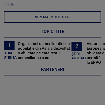
10:39
VEZI MAI MULTE ȘTIRI
TOP CITITE
Organismul oamenilor dintr-o
Victorie p
1
2
populație din Asia a dezvoltat
Europeană
o abilitate pe care restul
obligată d
STIRI
ȘTIRI
oamenilor nu o au
permită au
STIINTA
ACTUALE
la EPPO
PARTENERI