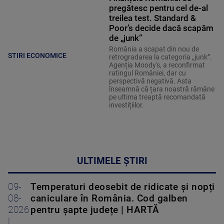
pregătesc pentru cel de-al
treilea test. Standard &
Poor’s decide dacă scapăm
de „junk”
România a scapat din nou de
STIRI ECONOMICE
retrogradarea la categoria „junk”.
Agenția Moody's, a reconfirmat
ratingul României, dar cu
perspectivă negativă. Asta
înseamnă că țara noastră rămâne
pe ultima treaptă recomandată
investițiilor.
ULTIMELE ȘTIRI
09-
Temperaturi deosebit de ridicate și nopți
08-
caniculare în România. Cod galben
2026
pentru șapte județe | HARTĂ
|