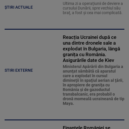
Ultima zi a operațiunii de deviere a
ȘTIRI ACTUALE
cursului Dunării, spre vechiul său
braț, a fost și cea mai complicată.
Reacția Ucrainei după ce
una dintre dronele sale a
explodat în Bulgaria, lângă
granița cu România.
Asigurările date de Kiev
Ministerul Apărării din Bulgaria a
STIRI EXTERNE
anunţat sâmbătă că aparatul
care a explodat în cursul
dimineţii în spaţiul aerian al ţării,
în apropiere de graniţa cu
România şi de gazoductul
transbalcanic, era probabil o
dronă momeală ucraineană de tip
Maya.
Finanțele României se