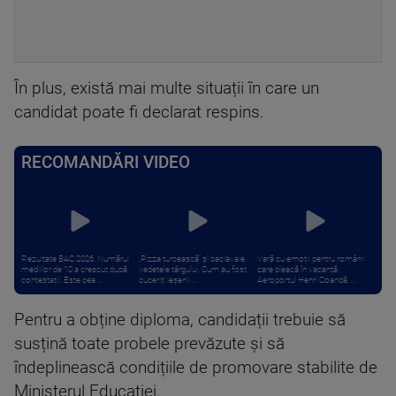
În plus, există mai multe situații în care un
candidat poate fi declarat respins.
RECOMANDĂRI VIDEO
Rezultate BAC 2026. Numărul
„Pizza turcească” și baclavale,
Vară cu emoții pentru românii
mediilor de 10 a crescut după
vedetele târgului. Cum au fost
care pleacă în vacanță.
contestații. Este cea ...
cuceriți ieșenii ...
Aeroportul Henri Coandă, ...
Pentru a obține diploma, candidații trebuie să
susțină toate probele prevăzute și să
îndeplinească condițiile de promovare stabilite de
Ministerul Educației.