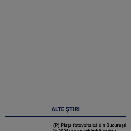
8 August
2026
MAI
MULTE
DETALII
30:33
ALTE ȘTIRI
(P) Piața fotovoltaică din București