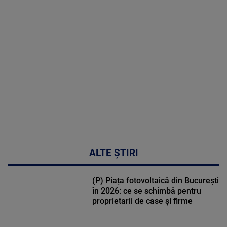
MAI
MULTE
DETALII
30:33
ALTE ȘTIRI
(P) Piața fotovoltaică din București
în 2026: ce se schimbă pentru
proprietarii de case și firme