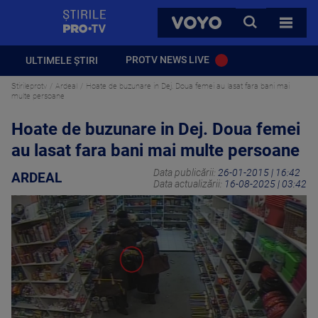
StirilePROTV
CAUTA
VOYO
TOATE 
PROTV NEWS LIVE
ULTIMELE ȘTIRI
Stirileprotv
Ardeal
Hoate de buzunare in Dej. Doua femei au lasat fara bani mai
multe persoane
Hoate de buzunare in Dej. Doua femei
au lasat fara bani mai multe persoane
Data publicării:
26-01-2015 | 16:42
ARDEAL
Data actualizării:
16-08-2025 | 03:42