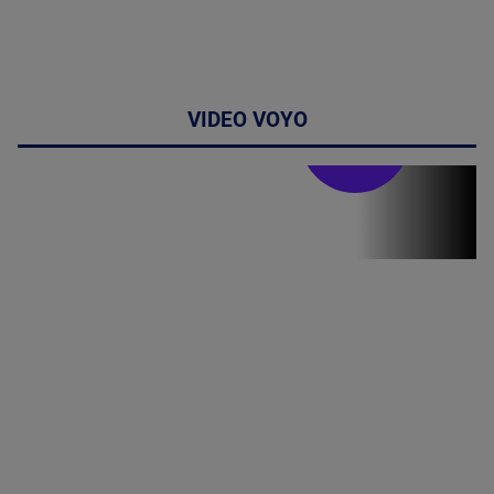
VIDEO VOYO
Stirile PRO TV
Stirile PRO
TV # 19.00 -
8 August
2026