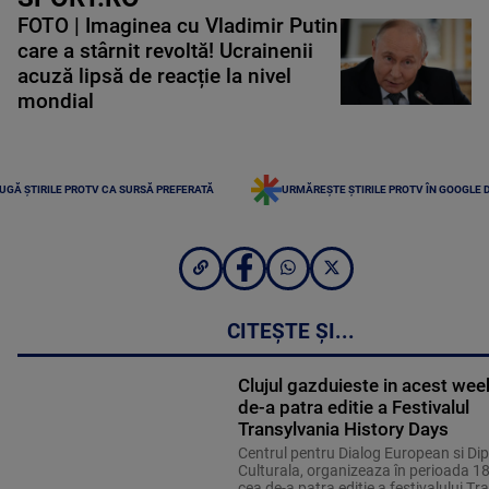
FOTO | Imaginea cu Vladimir Putin
care a stârnit revoltă! Ucrainenii
acuză lipsă de reacție la nivel
mondial
UGĂ ȘTIRILE PROTV CA SURSĂ PREFERATĂ
URMĂREȘTE ȘTIRILE PROTV ÎN GOOGLE 
CITEȘTE ȘI...
Clujul gazduieste in acest we
de-a patra editie a Festivalul
Transylvania History Days
Centrul pentru Dialog European si Di
Culturala, organizeaza în perioada 1
cea de-a patra editie a festivalului Tr