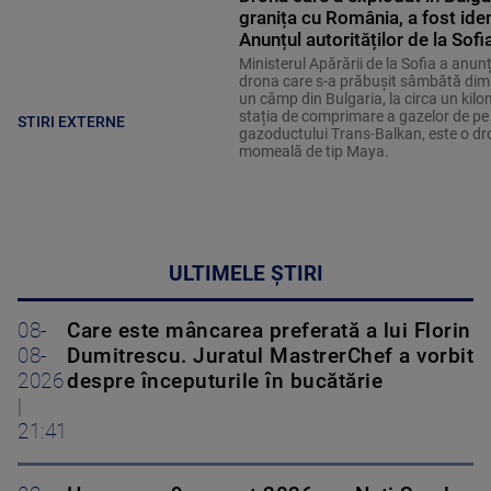
granița cu România, a fost iden
Anunțul autorităților de la Sofi
Ministerul Apărării de la Sofia a anun
drona care s-a prăbușit sâmbătă dim
un câmp din Bulgaria, la circa un kil
stația de comprimare a gazelor de pe
STIRI EXTERNE
gazoductului Trans-Balkan, este o dr
momeală de tip Maya.
ULTIMELE ȘTIRI
08-
Care este mâncarea preferată a lui Florin
08-
Dumitrescu. Juratul MastrerChef a vorbit
2026
despre începuturile în bucătărie
|
21:41