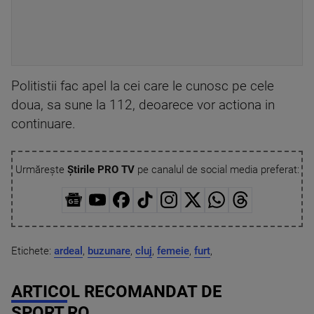
Politistii fac apel la cei care le cunosc pe cele
doua, sa sune la 112, deoarece vor actiona in
continuare.
Urmărește
Știrile PRO TV
pe canalul de social media preferat:
Etichete:
ardeal
,
buzunare
,
cluj
,
femeie
,
furt
,
ARTICOL RECOMANDAT DE
SPORT.RO