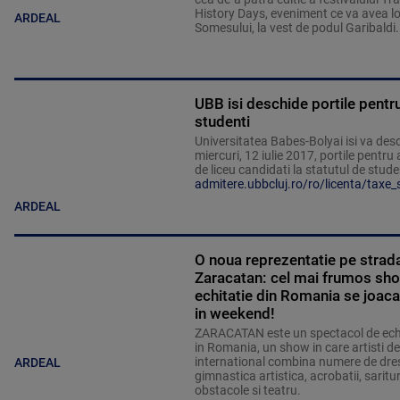
History Days, eveniment ce va avea l
ARDEAL
Somesului, la vest de podul Garibaldi.
UBB isi deschide portile pentru 
studenti
Universitatea Babes-Bolyai isi va des
miercuri, 12 iulie 2017, portile pentru 
de liceu candidati la statutul de stude
admitere.ubbcluj.ro/ro/licenta/taxe_
ARDEAL
O noua reprezentatie pe strad
Zaracatan: cel mai frumos sh
echitatie din Romania se joaca
in weekend!
ZARACATAN este un spectacol de echi
in Romania, un show in care artisti de
international combina numere de dres
ARDEAL
gimnastica artistica, acrobatii, saritu
obstacole si teatru.