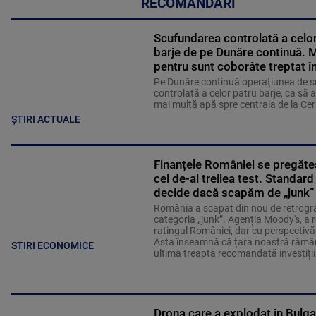
RECOMANDĂRI
Scufundarea controlată a celor
barje de pe Dunăre continuă. M
pentru sunt coborâte treptat î
Pe Dunăre continuă operațiunea de 
controlată a celor patru barje, ca să 
mai multă apă spre centrala de la Ce
ȘTIRI ACTUALE
Finanțele României se pregăte
cel de-al treilea test. Standard
decide dacă scapăm de „junk”
România a scapat din nou de retrogr
categoria „junk”. Agenția Moody's, a 
ratingul României, dar cu perspectivă
Asta înseamnă că țara noastră rămâ
STIRI ECONOMICE
ultima treaptă recomandată investiții
Drona care a explodat în Bulgar