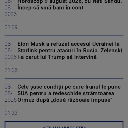
08-
Horoscop 9 august 2026, cu Neti Sandu.
08-
Încep să vină bani în cont
2026
|
21:39
08-
Elon Musk a refuzat accesul Ucrainei la
08-
Starlink pentru atacuri în Rusia. Zelenski
2026
i-a cerut lui Trump să intervină
|
21:36
08-
Cele șase condiții pe care Iranul le pune
08-
SUA pentru a redeschide strâmtoarea
2026
Ormuz după „două războaie impuse”
|
21:33