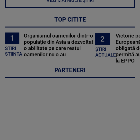
VEZI MAI MULTE ȘTIRI
TOP CITITE
Organismul oamenilor dintr-o
Victorie p
1
2
populație din Asia a dezvoltat
Europeană
o abilitate pe care restul
obligată d
STIRI
ȘTIRI
oamenilor nu o au
permită au
STIINTA
ACTUALE
la EPPO
PARTENERI