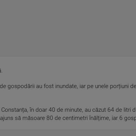
ă.
 de gospodării au fost inundate, iar pe unele porțiuni
țul Constanța, în doar 40 de minute, au căzut 64 de litri
u ajuns să măsoare 80 de centimetri înălțime, iar 6 gos