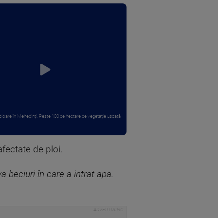
loare în Mehedinți. Peste 100 de hectare de vegetație uscată
fectate de ploi.
 beciuri în care a intrat apa.