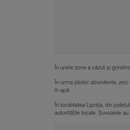
În unele zone a căzut și grindin
În urma ploilor abundente, zeci
în apă.
În localitatea Lipnița, din jude
autoritățile locale. Șuvoaiele a