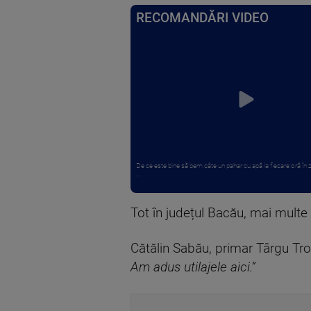
RECOMANDĂRI VIDEO
De ce este bine să bem câte un pahar cu apă la fiecare oră în z
...
Tot în județul Bacău, mai multe
Cătălin Sabău, primar Târgu Tro
Am adus utilajele aici.”