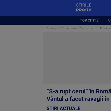
StirilePROTV
TOP CITITE
U
Stirileprotv
Știri Actuale
”S-a rupt cerul” în România.
”S-a rupt cerul” în Româ
Vântul a făcut ravagii î
ȘTIRI ACTUALE