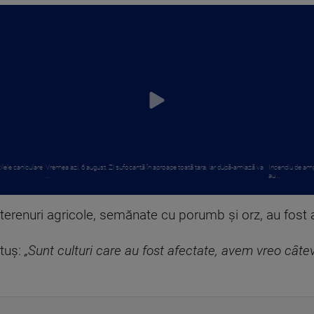
ilele caniculare
Vremea azi, 6 august. Zi sufocantă în aproape toată țara, iar după-amiază va
Incendiu de amp
...
au ...
 terenuri agricole, semănate cu porumb și orz, au fost a
tuş:
„Sunt culturi care au fost afectate, avem vreo câteva