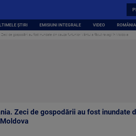
P
LTIMELE ȘTIRI
EMISIUNI INTEGRALE
VIDEO
ROMÂNIA,
 Zeci de gospodării au fost inundate din cauza furtunilor. Vântul a făcut ravagii în Moldova
nia. Zeci de gospodării au fost inundate d
n Moldova