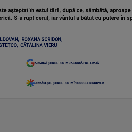
e așteptat în estul țării, după ce, sâmbătă, aproap
rică. S-a rupt cerul, iar vântul a bătut cu putere în s
OLDOVAN
,
ROXANA SCRIDON
,
STEȚCO
,
CĂTĂLINA VIERU
ADAUGĂ ȘTIRILE PROTV CA SURSĂ PREFERATĂ
URMĂREȘTE ȘTIRILE PROTV ÎN GOOGLE DISCOVER