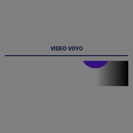
VIDEO VOYO
Stirile PRO TV
Stirile PRO
TV # 19.00 -
06 August