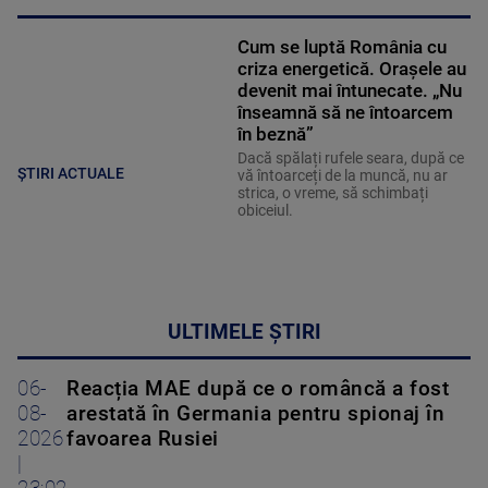
Cum se luptă România cu
criza energetică. Orașele au
devenit mai întunecate. „Nu
înseamnă să ne întoarcem
în beznă”
Dacă spălați rufele seara, după ce
ȘTIRI ACTUALE
vă întoarceți de la muncă, nu ar
strica, o vreme, să schimbați
obiceiul.
ULTIMELE ȘTIRI
06-
Reacția MAE după ce o româncă a fost
08-
arestată în Germania pentru spionaj în
2026
favoarea Rusiei
|