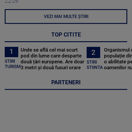
22:09
VEZI MAI MULTE ȘTIRI
TOP CITITE
Unde se află cel mai scurt
Organismul 
1
2
pod din lume care desparte
populație di
STIRI
două țări europene. Are doar
o abilitate p
STIRI
TURISM
3 metri și două fusuri orare
oamenilor nu
STIINTA
PARTENERI