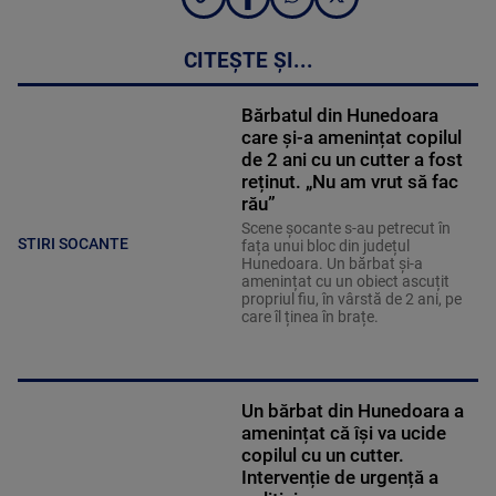
CITEȘTE ȘI...
Bărbatul din Hunedoara
care și-a amenințat copilul
de 2 ani cu un cutter a fost
reținut. „Nu am vrut să fac
rău”
Scene șocante s-au petrecut în
STIRI SOCANTE
fața unui bloc din județul
Hunedoara. Un bărbat și-a
amenințat cu un obiect ascuțit
propriul fiu, în vârstă de 2 ani, pe
care îl ținea în brațe.
Un bărbat din Hunedoara a
amenințat că își va ucide
copilul cu un cutter.
Intervenție de urgență a