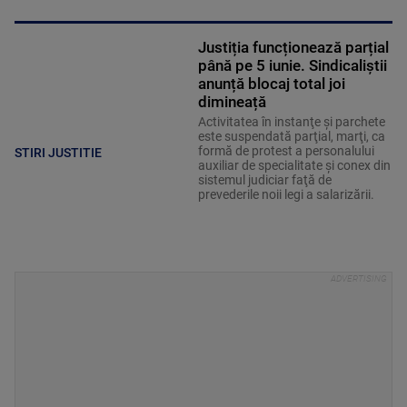
Justiția funcționează parțial
până pe 5 iunie. Sindicaliștii
anunță blocaj total joi
dimineață
Activitatea în instanţe şi parchete
este suspendată parţial, marţi, ca
formă de protest a personalului
STIRI JUSTITIE
auxiliar de specialitate şi conex din
sistemul judiciar faţă de
prevederile noii legi a salarizării.