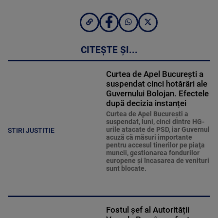
CITEȘTE ȘI...
Curtea de Apel București a
suspendat cinci hotărâri ale
Guvernului Bolojan. Efectele
după decizia instanței
Curtea de Apel Bucureşti a
suspendat, luni, cinci dintre HG-
urile atacate de PSD, iar Guvernul
STIRI JUSTITIE
acuză că măsuri importante
pentru accesul tinerilor pe piaţa
muncii, gestionarea fondurilor
europene şi încasarea de venituri
sunt blocate.
Fostul șef al Autorității