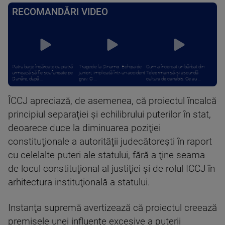
RECOMANDĂRI VIDEO
Patru barje încărcate cu piatră
Tragedie la Dinamo. Echipa de
Cum a încercat un bărbat din
urmează să fie scufundate pe
juniori, implicată într-un accident
Teleorman să-și ascundă
Dunăre, după ...
grav. O ...
cultura de canabis. Ce au ...
ÎCCJ apreciază, de asemenea, că proiectul încalcă
principiul separaţiei şi echilibrului puterilor în stat,
deoarece duce la diminuarea poziţiei
constituţionale a autorităţii judecătoreşti în raport
cu celelalte puteri ale statului, fără a ţine seama
de locul constituţional al justiţiei şi de rolul ICCJ în
arhitectura instituţională a statului.
Instanţa supremă avertizează că proiectul creează
premisele unei influenţe excesive a puterii