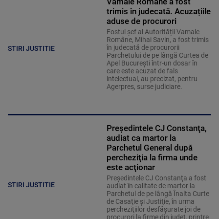
Vamale Române a fost
trimis în judecată. Acuzațiile
aduse de procurori
Fostul șef al Autorității Vamale
Române, Mihai Savin, a fost trimis
în judecată de procurorii
STIRI JUSTITIE
Parchetului de pe lângă Curtea de
Apel București într-un dosar în
care este acuzat de fals
intelectual, au precizat, pentru
Agerpres, surse judiciare.
Preşedintele CJ Constanţa,
audiat ca martor la
Parchetul General după
percheziţia la firma unde
este acţionar
Preşedintele CJ Constanţa a fost
STIRI JUSTITIE
audiat în calitate de martor la
Parchetul de pe lângă Înalta Curte
de Casaţie şi Justiţie, în urma
percheziţiilor desfăşurate joi de
procurori la firme din judeţ, printre