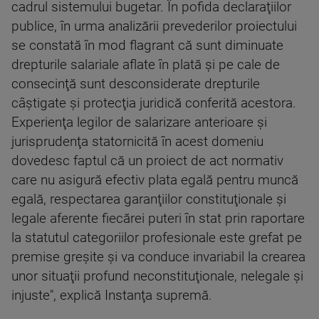
cadrul sistemului bugetar. În pofida declaraţiilor
publice, în urma analizării prevederilor proiectului
se constată în mod flagrant că sunt diminuate
drepturile salariale aflate în plată şi pe cale de
consecinţă sunt desconsiderate drepturile
câştigate şi protecţia juridică conferită acestora.
Experienţa legilor de salarizare anterioare şi
jurisprudenţa statornicită în acest domeniu
dovedesc faptul că un proiect de act normativ
care nu asigură efectiv plata egală pentru muncă
egală, respectarea garanţiilor constituţionale şi
legale aferente fiecărei puteri în stat prin raportare
la statutul categoriilor profesionale este grefat pe
premise greşite şi va conduce invariabil la crearea
unor situaţii profund neconstituţionale, nelegale şi
injuste", explică Instanţa supremă.