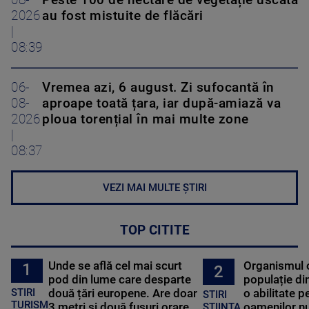
08-
Peste 100 de hectare de vegetație uscată
2026
au fost mistuite de flăcări
|
08:39
06-
Vremea azi, 6 august. Zi sufocantă în
08-
aproape toată țara, iar după-amiază va
2026
ploua torențial în mai multe zone
|
08:37
VEZI MAI MULTE ȘTIRI
TOP CITITE
Unde se află cel mai scurt
Organismul 
1
2
pod din lume care desparte
populație di
STIRI
două țări europene. Are doar
o abilitate p
STIRI
TURISM
3 metri și două fusuri orare
oamenilor nu
STIINTA