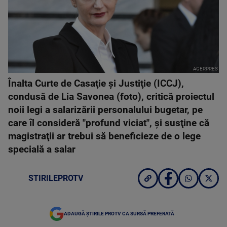
AGERPRES
Înalta Curte de Casaţie şi Justiţie (ICCJ),
condusă de Lia Savonea (foto), critică proiectul
noii legi a salarizării personalului bugetar, pe
care îl consideră "profund viciat", şi susţine că
magistraţii ar trebui să beneficieze de o lege
specială a salar
STIRILEPROTV
ADAUGĂ ȘTIRILE PROTV CA SURSĂ PREFERATĂ