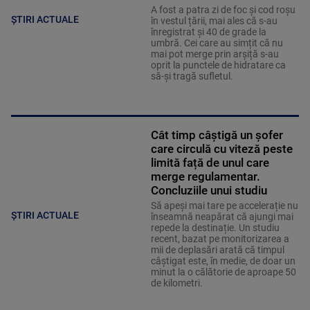
A fost a patra zi de foc și cod roșu
ȘTIRI ACTUALE
în vestul țării, mai ales că s-au
înregistrat și 40 de grade la
umbră. Cei care au simțit că nu
mai pot merge prin arșiță s-au
oprit la punctele de hidratare ca
să-și tragă sufletul.
Cât timp câștigă un șofer
care circulă cu viteză peste
limită față de unul care
merge regulamentar.
Concluziile unui studiu
Să apeși mai tare pe accelerație nu
ȘTIRI ACTUALE
înseamnă neapărat că ajungi mai
repede la destinație. Un studiu
recent, bazat pe monitorizarea a
mii de deplasări arată că timpul
câștigat este, în medie, de doar un
minut la o călătorie de aproape 50
de kilometri.