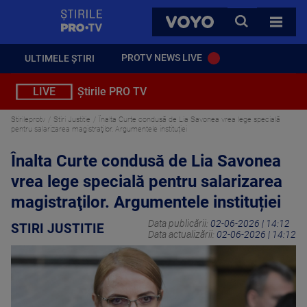
StirilePROTV
CAUTA
VOYO
TOATE 
PROTV NEWS LIVE
ULTIMELE ȘTIRI
LIVE
Știrile PRO TV
Stirileprotv
Stiri Justitie
Înalta Curte condusă de Lia Savonea vrea lege specială
pentru salarizarea magistraţilor. Argumentele instituției
Înalta Curte condusă de Lia Savonea
vrea lege specială pentru salarizarea
magistraţilor. Argumentele instituției
Data publicării:
02-06-2026 | 14:12
STIRI JUSTITIE
Data actualizării:
02-06-2026 | 14:12