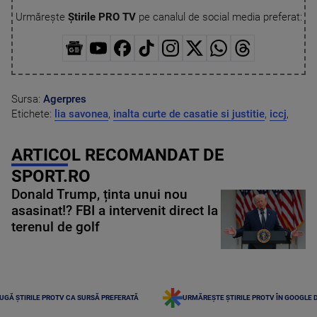
Urmărește
Știrile PRO TV
pe canalul de social media preferat:
Sursa:
Agerpres
Etichete:
lia savonea
,
inalta curte de casatie si justitie
,
iccj
,
ARTICOL RECOMANDAT DE
SPORT.RO
Donald Trump, ținta unui nou
asasinat!? FBI a intervenit direct la
terenul de golf
UGĂ ȘTIRILE PROTV CA SURSĂ PREFERATĂ
URMĂREȘTE ȘTIRILE PROTV ÎN GOOGLE 