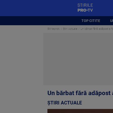
StirilePROTV
TOP CITITE
U
Stirileprotv
Știri Actuale
Un bărbat fără adăpost a fos
Un bărbat fără adăpost a
ȘTIRI ACTUALE