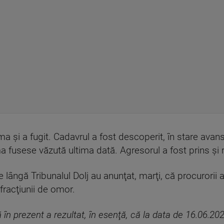
ma şi a fugit. Cadavrul a fost descoperit, în stare avan
fusese văzută ultima dată. Agresorul a fost prins şi r
 lângă Tribunalul Dolj au anunţat, marţi, că procurorii
fracţiunii de omor.
 în prezent a rezultat, în esenţă, că la data de 16.06.202