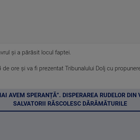
ul şi a părăsit locul faptei.
4 de ore şi va fi prezentat Tribunalului Dolj cu propune
AI AVEM SPERANȚĂ”. DISPERAREA RUDELOR DIN V
SALVATORII RĂSCOLESC DĂRÂMĂTURILE