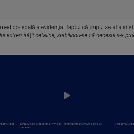
edico-legală a evidenţiat faptul că trupul se afla în st
lul extremităţii cefalice, stabilindu-se că decesul s-a pr
obate riscă ...
Bărbatul care a desenat o inimă pe Transfăgărășan ar putea crea un
Aeroportul Arad
precedent. ...
cu ...