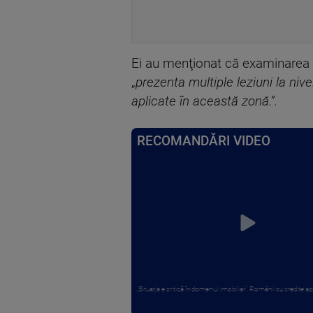
Ei au menţionat că examinarea m
„
prezenta multiple leziuni la nive
aplicate în această zonă.”.
RECOMANDĂRI VIDEO
„Situația e critică în domeniul imobiliar”. Românii cu credite apr