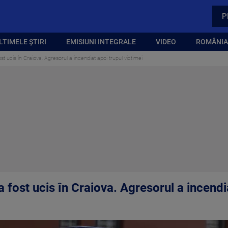
P
LTIMELE ȘTIRI
EMISIUNI INTEGRALE
VIDEO
ROMÂNIA,
t ucis în Craiova. Agresorul a incendiat apoi trupul victimei
 fost ucis în Craiova. Agresorul a incendia