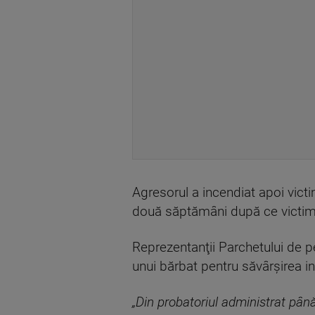
Agresorul a incendiat apoi victi
două săptămâni după ce victima 
Reprezentanţii Parchetului de pe
unui bărbat pentru săvârşirea in
„Din probatoriul administrat până