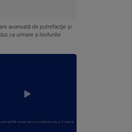
are avansată de putrefacţie şi
odus ca urmare a loviturilor
 a rămas fără kerosen pentru o cursă spre Antalya. O cisternă