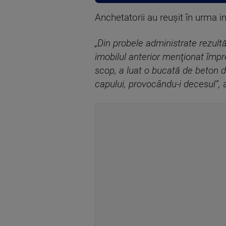
Anchetatorii au reuşit în urma inv
„Din probele administrate rezultă 
imobilul anterior menţionat împr
scop, a luat o bucată de beton de 
capului, provocându-i decesul”,
a