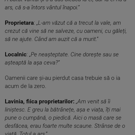
ars, că s-a întors vântul înapoi.”
Proprietara
:
„L-am văzut că a trecut la vale, am
crezut că vine să ne salveze, cu oameni, cu găleți,
să ne ajute. Când am auzit că a murit.”
Localnic
:
„Pe neașteptate. Cine dorește sau se
așteaptă la așa ceva?”
Oamenii care și-au pierdut casa trebuie să o ia
acum de la zero.
Lavinia, fiica proprietarilor:
„Am venit să îi
liniștesc. E greu la bătrânețe, așa e viața, îți mai
pune o cumpănă, o piedică. Aici o masă care se
desfăcea, erau foarte multe scaune. Strânse de o
viață. Totul a ars.”