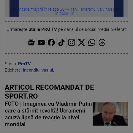
Schimbare majoră în relația SUA–Iran. Teheranul va vinde petrol
Șt
în dolari, în ...
Urmărește
Știrile PRO TV
pe canalul de social media preferat:
Sursa:
ProTV
Etichete:
incendiu
,
vaslui
,
ARTICOL RECOMANDAT DE
SPORT.RO
FOTO | Imaginea cu Vladimir Putin
care a stârnit revoltă! Ucrainenii
acuză lipsă de reacție la nivel
mondial