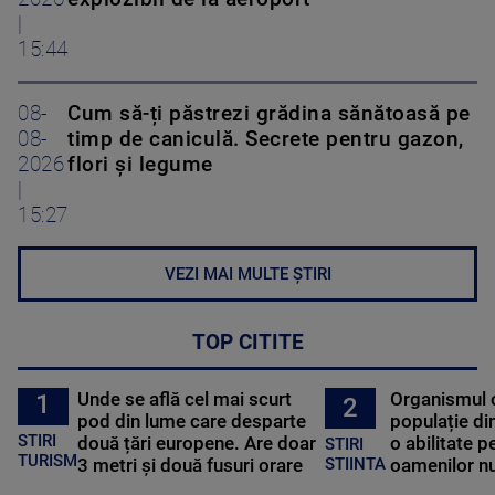
|
15:44
08-
Cum să-ți păstrezi grădina sănătoasă pe
08-
timp de caniculă. Secrete pentru gazon,
2026
flori și legume
|
15:27
VEZI MAI MULTE ȘTIRI
TOP CITITE
Unde se află cel mai scurt
Organismul 
1
2
pod din lume care desparte
populație di
STIRI
două țări europene. Are doar
o abilitate p
STIRI
TURISM
3 metri și două fusuri orare
oamenilor nu
STIINTA