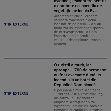
avioane şi elicoptere pentru
a combate un incendiu de
vegetaţie pe insula Evia
Autoritățile elene au ordonat
sâmbătă evacuarea a două
localități de pe insula Evia și au
STIRI EXTERNE
mobilizat un important dispozitiv
de intervenție pentru a lupta
împotriva unui incendiu de
vegetație de amploare, transmite
Reuters.
O turistă a murit, iar
aproape 1.700 de persoane
au fost evacuate după un
incendiu la un hotel din
Republica Dominicană
O persoană a murit şi aproape
STIRI EXTERNE
1.700 de turişti au fost evacuaţi
din cauza unui incendiu de
amploare la staţiunea Viva
Wyndham Dominicus Beach din
Bayahibe, în capătul sud-estic al