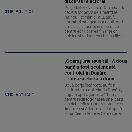
discursul electoral”
Președintele Nicușor Dan a salutat
STIRI POLITICE
decizia Moody’s de a menține
ratingul României la „Baa3”,
afirmând că agenția a confirmat
progresele făcute în ultimul an
pentru echilibrarea finanțelor
publice și reducerea cheltuielilor.
„Operațiune reușită!” A doua
barjă a fost scufundată
controlat în Dunăre.
Urmează etapa a doua
Două barje încărcate au fost
scufundate controlat în Dunăre,
după o operațiune de 11 ore,
ȘTIRI ACTUALE
pentru redirecționarea unei părți
din debit către Dunărea Veche și
limitarea scăderii nivelului apei în
zona Centralei de la Cernavodă.