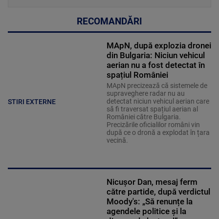
RECOMANDĂRI
MApN, după explozia dronei
din Bulgaria: Niciun vehicul
aerian nu a fost detectat în
spațiul României
MApN precizează că sistemele de
supraveghere radar nu au
detectat niciun vehicul aerian care
STIRI EXTERNE
să fi traversat spațiul aerian al
României către Bulgaria.
Precizările oficialilor români vin
după ce o dronă a explodat în țara
vecină.
Nicușor Dan, mesaj ferm
către partide, după verdictul
Moody's: „Să renunțe la
agendele politice şi la