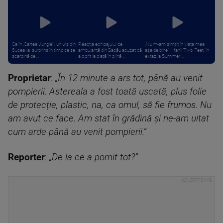
Ca în „Cartea Junglei”: un urs din
Reacția echipajului de
„Nu m-am simțit în viața mea
Suceava, surprins în timp ce se
ambulanță din Bacău acuzat că
așa de bine” – fanii Two Feet, în
scarpină de ...
a oprit la piață în plină ...
extaz la Summer ...
Proprietar
:
„În 12 minute a ars tot, până au venit
pompierii. Astereala a fost toată uscată, plus folie
de protecție, plastic, na, ca omul, să fie frumos. Nu
am avut ce face. Am stat în grădină și ne-am uitat
cum arde până au venit pompierii.”
Reporter
:
„De la ce a pornit tot?”