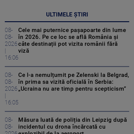
ULTIMELE ȘTIRI
08-
Cele mai puternice pașapoarte din lume
08-
în 2026. Pe ce loc se află România și
2026
câte destinații pot vizita românii fără
|
viză
16:06
08-
Ce l-a nemulțumit pe Zelenski la Belgrad,
08-
în prima sa vizită oficială în Serbia:
2026
„Ucraina nu are timp pentru scepticism”
|
16:05
08-
Măsura luată de poliția din Leipzig după
08-
incidentul cu drona încărcată cu
2026
explozibil de la aeroport