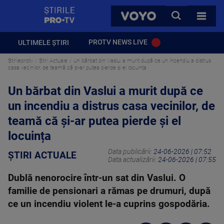
StirilePROTV
CAUTA
VOYO
TOATE 
PROTV NEWS LIVE
ULTIMELE ȘTIRI
Stirileprotv
Știri Actuale
Un bărbat din Vaslui a murit după ce un incendiu a distrus
casa vecinilor, de teamă că și-ar putea pierde și el locuința
Un bărbat din Vaslui a murit după ce
un incendiu a distrus casa vecinilor, de
teamă că și-ar putea pierde și el
locuința
Data publicării:
24-06-2026 | 07:52
ȘTIRI ACTUALE
Data actualizării:
24-06-2026 | 07:55
Dublă nenorocire într-un sat din Vaslui. O
familie de pensionari a rămas pe drumuri, după
ce un incendiu violent le-a cuprins gospodăria.