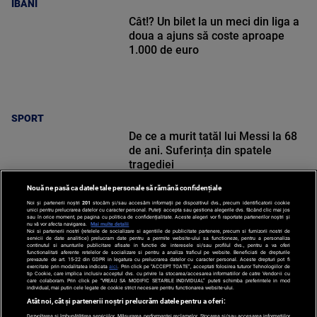
IBANI
Cât!? Un bilet la un meci din liga a
doua a ajuns să coste aproape
1.000 de euro
SPORT
De ce a murit tatăl lui Messi la 68
de ani. Suferința din spatele
tragediei
Nouă ne pasă ca datele tale personale să rămână confidențiale
Noi și partenerii noștri
201
stocăm și/sau accesăm informații pe dispozitivul dvs., precum identificatorii cookie
unici pentru prelucrarea datelor cu caracter personal. Puteți accepta sau gestiona alegerile dvs. făcând clic mai jos
sau în orice moment, pe pagina cu politica de confidențialitate. Aceste alegeri vor fi raportate partenerilor noștri și
nu vă vor afecta navigarea.
Mai multe detalii
SPORT
Noi si partenerii nostri (retelele de socializare si agentiile de publicitate partenere, precum si furnizorii nostri de
servicii de date analitice) prelucram date pentru a permite website-ului sa functioneze, pentru a personaliza
continutul si anunturile publicitare afisate in functie de interesele si/sau profilul dvs., pentru a va oferi
functionalitati aferente retelelor de socializare si pentru a analiza traficul pe website. Beneficiati de drepturile
prevazute de art. 15-22 din GDPR in legatura cu prelucrarea datelor cu caracter personal. Aceste drepturi pot fi
exercitate prin modalitatea indicata
aici
. Prin click pe “ACCEPT TOATE”, acceptati folosirea tuturor Tehnologiilor de
tip Cookie, care implica inclusiv acceptul dvs. cu privire la stocarea/accesarea informatiilor de catre Vendor-ii cu
care colaboram. Prin click pe “VREAU SA MODIFIC SETARILE INDIVIDUAL” puteti schimba preferintele in mod
individual, mai putin cele legate de cookie strict necesare pentru functionarea website-ului.
Atât noi, cât și partenerii noștri prelucrăm datele pentru a oferi:
Dezvoltarea și îmbunătățirea serviciilor. Măsurarea performanței reclamelor. Stocarea și/sau accesarea informațiilor