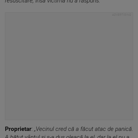
resuscitare, însă victima nu a răspuns.”
Proprietar
:
„Vecinul cred că a făcut atac de panică.
A bătut vântul și s-a dus oleacă la el, dar la el nu a