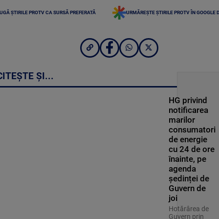
UGĂ ȘTIRILE PROTV CA SURSĂ PREFERATĂ
URMĂREȘTE ȘTIRILE PROTV ÎN GOOGLE 
CITEȘTE ȘI...
HG privind
notificarea
marilor
consumatori
de energie
cu 24 de ore
înainte, pe
agenda
ședinței de
Guvern de
joi
Hotărârea de
Guvern prin