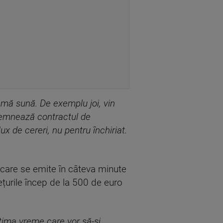
e mă sună. De exemplu joi, vin
 semnează contractul de
x de cereri, nu pentru închiriat.
ă care se emite în câteva minute
rețurile încep de la 500 de euro
ltima vreme care vor să-și