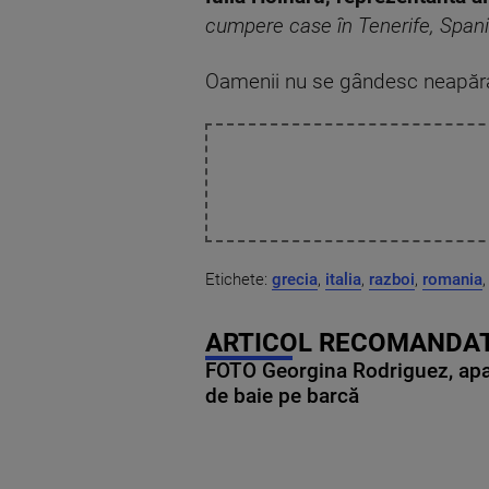
cumpere case în Tenerife, Spania
Oamenii nu se gândesc neapărat
Etichete:
grecia
,
italia
,
razboi
,
romania
ARTICOL RECOMANDAT
FOTO Georgina Rodriguez, apariț
de baie pe barcă