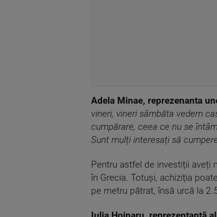
Adela Minae, reprezenanta unei
vineri, vineri sâmbăta vedem cas
cumpărare, ceea ce nu se întâmpl
Sunt mulți interesați să cumper
Pentru astfel de investiții aveț
în Grecia. Totuși, achiziția poat
pe metru pătrat, însă urcă la 2.
Iulia Hoinaru, reprezentantă al