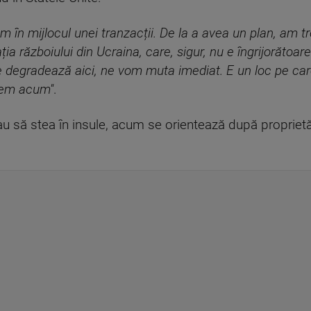
m în mijlocul unei tranzacții. De la a avea un plan, am tre
ția războiului din Ucraina, care, sigur, nu e îngrijorăto
se degradează aici, ne vom muta imediat. E un loc pe care
tem acum''
.
visau să stea în insule, acum se orientează după propriet