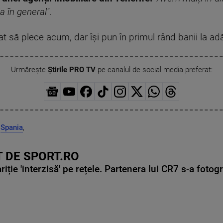
 în general''
.
 să plece acum, dar își pun în primul rând banii la ad
Urmărește
Știrile PRO TV
pe canalul de social media preferat:
,
Spania
,
 DE SPORT.RO
ie 'interzisă' pe rețele. Partenera lui CR7 s-a fotog