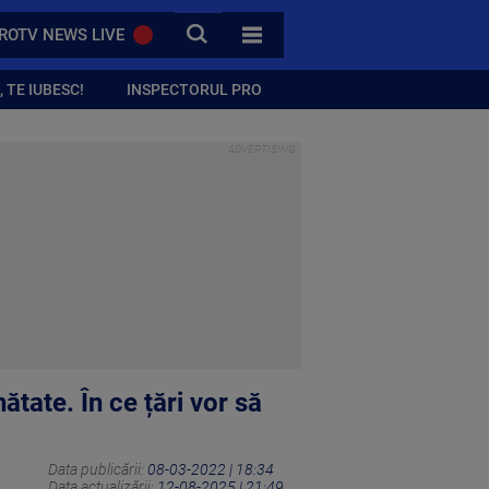
CAUTA
ROTV NEWS LIVE
TOATE CATEGORIILE
 TE IUBESC!
INSPECTORUL PRO
tate. În ce țări vor să
Data publicării:
08-03-2022 | 18:34
Data actualizării:
12-08-2025 | 21:49