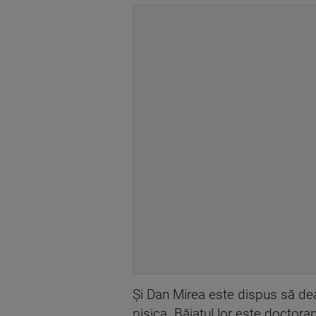
Și Dan Mirea este dispus să dea
pisica. Băiatul lor este doctoran