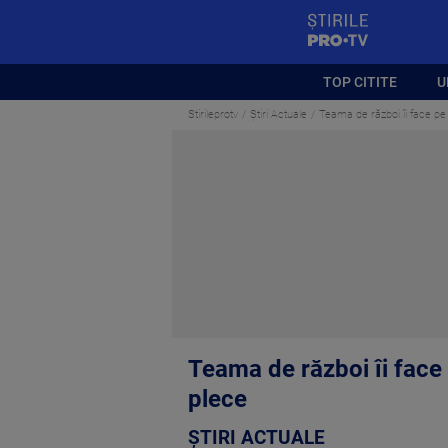
StirilePROTV
TOP CITITE
U
Stirileprotv
Știri Actuale
Teama de război îi face pe 
Teama de război îi face 
plece
ȘTIRI ACTUALE