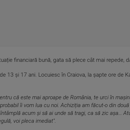
ituație financiară bună, gata să plece cât mai repede, 
 de 13 și 17 ani. Locuiesc în Craiova, la șapte ore de 
entru că este mai aproape de România, te urci în mașină ș
 probabil îi vom lua cu noi. Achiziția am făcut-o din două
 întâmplă acum și să ai unde să tragi, ca să zic așa... At
gulă, voi pleca imediat"
.