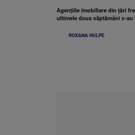
Agențiile imobiliare din țări f
ultimele doua săptămâni s-au în
ROXANA HULPE