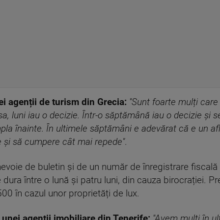
 agenții de turism din Grecia:
''Sunt foarte mulți car
a, luni iau o decizie. Într-o săptămână iau o decizie și
a înainte. În ultimele săptămâni e adevărat că e un aflu
e și să cumpere cât mai repede"
.
i nevoie de buletin și de un număr de înregistrare fiscal
e dura între o lună și patru luni, din cauza birocrației. P
500 în cazul unor proprietăți de lux.
 unei agenții imobiliare din Tenerife:
''Avem mulți în u