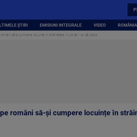
P
LTIMELE ȘTIRI
EMISIUNI INTEGRALE
VIDEO
ROMÂNIA,
români să-și cumpere locuințe în străinătate. În ce țări vor să plece
pe români să-și cumpere locuințe în străină