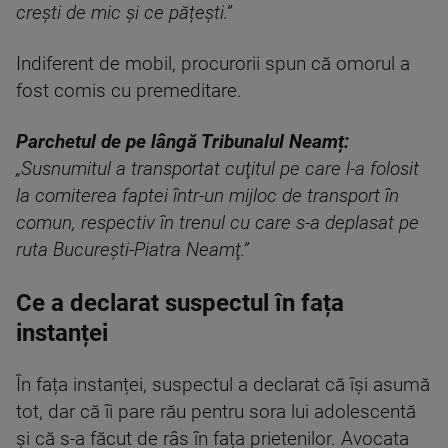
crești de mic și ce pățești.”
Indiferent de mobil, procurorii spun că omorul a
fost comis cu premeditare.
Parchetul de pe lângă Tribunalul Neamț:
„Susnumitul a transportat cuţitul pe care l-a folosit
la comiterea faptei într-un mijloc de transport în
comun, respectiv în trenul cu care s-a deplasat pe
ruta Bucureşti-Piatra Neamţ.”
Ce a declarat suspectul în fața
instanței
În fața instanței, suspectul a declarat că își asumă
tot, dar că îi pare rău pentru sora lui adolescentă
și că s-a făcut de râs în fața prietenilor. Avocata