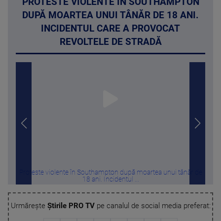
PROTESTE VIOLENTE ÎN SOUTHAMPTON
DUPĂ MOARTEA UNUI TÂNĂR DE 18 ANI.
INCIDENTUL CARE A PROVOCAT
REVOLTELE DE STRADĂ
Proteste violente în Southampton după moartea unui tânăr de
Ri
18 ani. Incidentul ...
Urmărește
Știrile PRO TV
pe canalul de social media preferat: