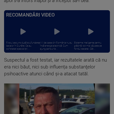
apoi s-a întors înapoi și a început să-i dea.”
RECOMANDĂRI VIDEO
Riscul ascuns după scufundarea
Mii de case din România nu au
Sisteme inteligente pentru
barjelor în Dunăre. Ce au
încă energie electrică. Cum
grădină, tot mai căutate pe
constatat specialiștii ...
ajung panourile ...
fondul secetei. Cât ...
Suspectul a fost testat, iar rezultatele arată că nu
era nici băut, nici sub influența substanţelor
psihoactive atunci când și-a atacat tatăl.