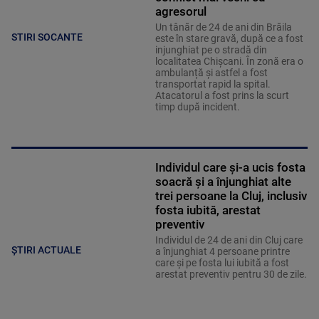
agresorul
Un tânăr de 24 de ani din Brăila
STIRI SOCANTE
este în stare gravă, după ce a fost
injunghiat pe o stradă din
localitatea Chișcani. În zonă era o
ambulanță și astfel a fost
transportat rapid la spital.
Atacatorul a fost prins la scurt
timp după incident.
Individul care și-a ucis fosta
soacră și a înjunghiat alte
trei persoane la Cluj, inclusiv
fosta iubită, arestat
preventiv
Individul de 24 de ani din Cluj care
ȘTIRI ACTUALE
a înjunghiat 4 persoane printre
care și pe fosta lui iubită a fost
arestat preventiv pentru 30 de zile.