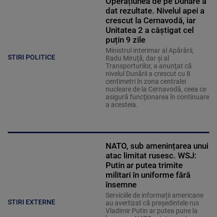
Operațiunea de pe Dunăre a
dat rezultate. Nivelul apei a
crescut la Cernavodă, iar
Unitatea 2 a câștigat cel
puțin 9 zile
Ministrul interimar al Apărării,
STIRI POLITICE
Radu Miruţă, dar şi al
Transporturilor, a anunţat că
nivelul Dunării a crescut cu 8
centimetri în zona centralei
nucleare de la Cernavodă, ceea ce
asigură funcţionarea în continuare
a acesteia.
NATO, sub amenințarea unui
atac limitat rusesc. WSJ:
Putin ar putea trimite
militari în uniforme fără
însemne
Serviciile de informații americane
STIRI EXTERNE
au avertizat că președintele rus
Vladimir Putin ar putea pune la