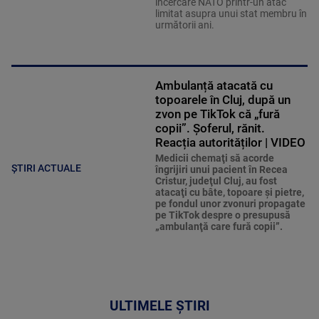
încercare NATO printr-un atac
limitat asupra unui stat membru în
următorii ani.
Ambulanță atacată cu
topoarele în Cluj, după un
zvon pe TikTok că „fură
copii”. Șoferul, rănit.
Reacția autorităților | VIDEO
Medicii chemaţi să acorde
ȘTIRI ACTUALE
îngrijiri unui pacient în Recea
Cristur, judeţul Cluj, au fost
atacaţi cu bâte, topoare şi pietre,
pe fondul unor zvonuri propagate
pe TikTok despre o presupusă
„ambulanţă care fură copii”.
ULTIMELE ȘTIRI