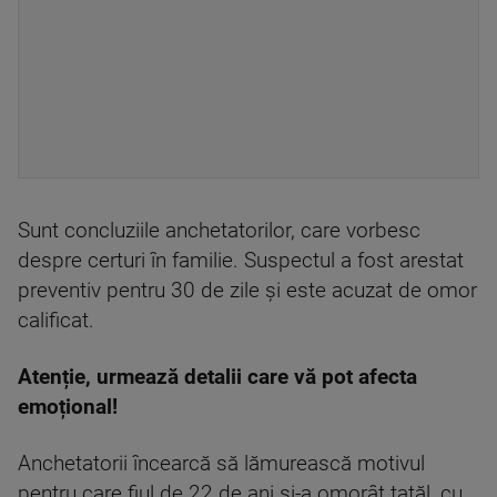
Sunt concluziile anchetatorilor, care vorbesc
despre certuri în familie. Suspectul a fost arestat
preventiv pentru 30 de zile și este acuzat de omor
calificat.
Atenție, urmează detalii care vă pot afecta
emoțional!
Anchetatorii încearcă să lămurească motivul
pentru care fiul de 22 de ani și-a omorât tatăl, cu