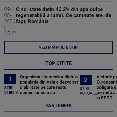
09-
Cinci state dețin 43,2% din apa dulce
08-
regenerabilă a lumii. Ce cantitate are, de
2026
fapt, România
|
15:42
VEZI MAI MULTE ȘTIRI
TOP CITITE
Organismul oamenilor dintr-o
Victorie p
1
2
populație din Asia a dezvoltat
Europeană
o abilitate pe care restul
obligată d
STIRI
ȘTIRI
oamenilor nu o au
permită au
STIINTA
ACTUALE
la EPPO
PARTENERI