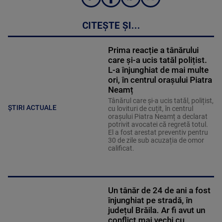
CITEȘTE ȘI...
Prima reacție a tânărului
care și-a ucis tatăl polițist.
L-a înjunghiat de mai multe
ori, în centrul orașului Piatra
Neamț
Tânărul care și-a ucis tatăl, polițist,
ȘTIRI ACTUALE
cu lovituri de cuțit, în centrul
orașului Piatra Neamț a declarat
potrivit avocatei că regretă totul.
El a fost arestat preventiv pentru
30 de zile sub acuzația de omor
calificat.
Un tânăr de 24 de ani a fost
înjunghiat pe stradă, în
județul Brăila. Ar fi avut un
conflict mai vechi cu