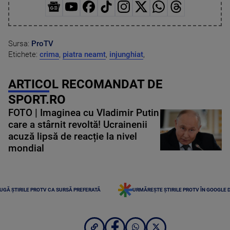
Sursa:
ProTV
Etichete:
crima
,
piatra neamt
,
injunghiat
,
ARTICOL RECOMANDAT DE
SPORT.RO
FOTO | Imaginea cu Vladimir Putin
care a stârnit revoltă! Ucrainenii
acuză lipsă de reacție la nivel
mondial
UGĂ ȘTIRILE PROTV CA SURSĂ PREFERATĂ
URMĂREȘTE ȘTIRILE PROTV ÎN GOOGLE 