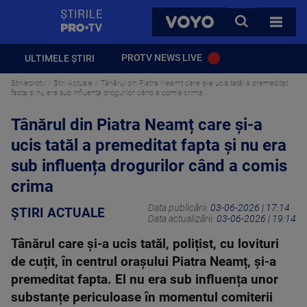
StirilePROTV
CAUTA
VOYO
TOATE 
PROTV NEWS LIVE
ULTIMELE ȘTIRI
Stirileprotv
Știri Actuale
Tânărul din Piatra Neamț care și-a ucis tatăl a premeditat
fapta și nu era sub influența drogurilor când a comis crima
Tânărul din Piatra Neamț care și-a
ucis tatăl a premeditat fapta și nu era
sub influența drogurilor când a comis
crima
Data publicării:
03-06-2026 | 17:14
ȘTIRI ACTUALE
Data actualizării:
03-06-2026 | 19:14
Tânărul care și-a ucis tatăl, polițist, cu lovituri
de cuțit, în centrul orașului Piatra Neamț, și-a
premeditat fapta. El nu era sub influența unor
substanțe periculoase în momentul comiterii