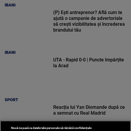
IBANI
(P) Ești antreprenor? Află cum te
ajută o campanie de advertoriale
să crești vizibilitatea și încrederea
brandului tău
IBANI
UTA - Rapid 0-0 | Puncte împărțite
la Arad
SPORT
Reacția lui Yan Diomande după ce
a semnat cu Real Madrid
Nouă ne pasă ca datele tale personale să rămână confidențiale