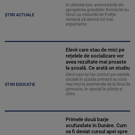
În ultimele luni, amenințările din
apropierea granițelor României au
făcut ca misiunile de Poliție
ȘTIRI ACTUALE
Aeriană să devină tot mai
importante.
Elevii care stau de mici pe
rețelele de socializare vor
avea rezultate mai proaste
la școală. Ce arată un studiu
Elevii care îşi fac conturi pe rețelele
sociale în școala primară au note
mai mici la examenele de la final de
STIRI EDUCATIE
gimnaziu, în special la științe și
citire.
Primele două barje
scufundate în Dunăre. Cum
va fi deviat cursul apei spre