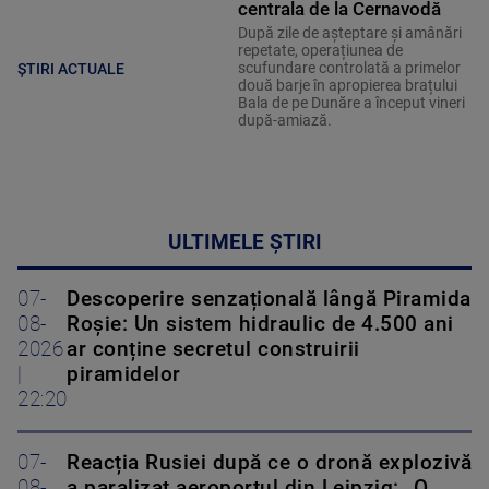
centrala de la Cernavodă
După zile de așteptare și amânări
repetate, operațiunea de
scufundare controlată a primelor
ȘTIRI ACTUALE
două barje în apropierea brațului
Bala de pe Dunăre a început vineri
după-amiază.
ULTIMELE ȘTIRI
07-
Descoperire senzațională lângă Piramida
08-
Roșie: Un sistem hidraulic de 4.500 ani
2026
ar conține secretul construirii
|
piramidelor
22:20
07-
Reacția Rusiei după ce o dronă explozivă
08-
a paralizat aeroportul din Leipzig: „O