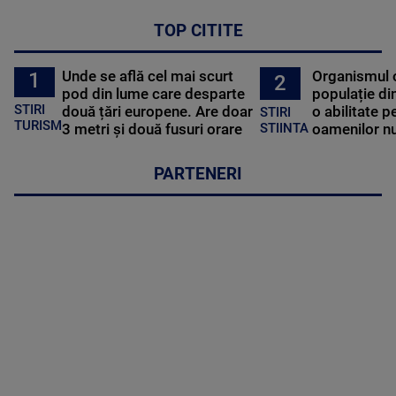
TOP CITITE
Unde se află cel mai scurt
Organismul 
1
2
pod din lume care desparte
populație di
STIRI
două țări europene. Are doar
o abilitate p
STIRI
TURISM
3 metri și două fusuri orare
oamenilor nu
STIINTA
PARTENERI