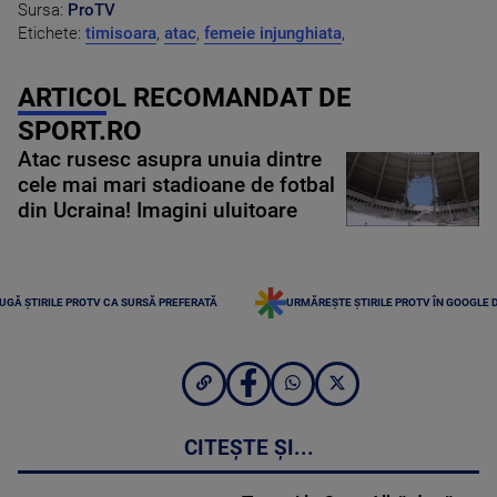
Sursa:
ProTV
Etichete:
timisoara
,
atac
,
femeie injunghiata
,
ARTICOL RECOMANDAT DE
SPORT.RO
Atac rusesc asupra unuia dintre
cele mai mari stadioane de fotbal
din Ucraina! Imagini uluitoare
UGĂ ȘTIRILE PROTV CA SURSĂ PREFERATĂ
URMĂREȘTE ȘTIRILE PROTV ÎN GOOGLE 
CITEȘTE ȘI...