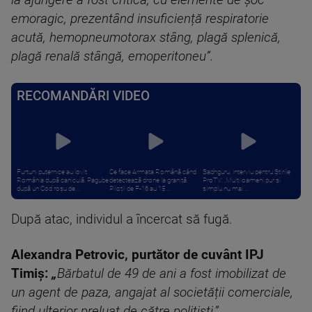
la ajungere a fost critică, cu elemente de șoc
emoragic, prezentând insuficiență respiratorie
acută, hemopneumotorax stâng, plagă splenică,
plagă renală stângă, emoperitoneu”.
RECOMANDĂRI VIDEO
Furtuni puternice au lovit
Ce face Armata Română când
Sadhguru, interviu pentru Știrile
România după caniculă. Pagube
detectează drone la graniță.
ProTV: „Mulți oameni pur și
după un Cod roşu de ...
Piloții de F-16 au 15 ...
simplu nu mai ...
După atac, individul a încercat să fugă.
Alexandra Petrovic, purtător de cuvânt IPJ
Timiș:
„
Bărbatul de 49 de ani a fost imobilizat de
un agent de paza, angajat al societății comerciale,
fiind ulterior preluat de către polițiști.”