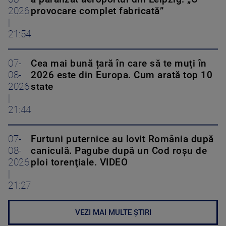
2026
provocare complet fabricată”
|
21:54
07-
Cea mai bună țară în care să te muți în
08-
2026 este din Europa. Cum arată top 10
2026
state
|
21:44
07-
Furtuni puternice au lovit România după
08-
caniculă. Pagube după un Cod roşu de
2026
ploi torenţiale. VIDEO
|
21:27
VEZI MAI MULTE ȘTIRI