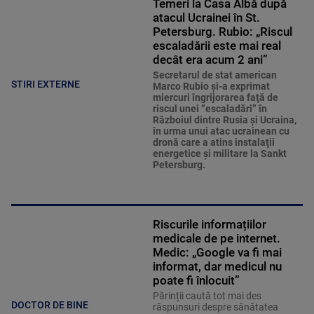
Temeri la Casa Albă după
atacul Ucrainei în St.
Petersburg. Rubio: „Riscul
escaladării este mai real
decât era acum 2 ani”
Secretarul de stat american
STIRI EXTERNE
Marco Rubio şi-a exprimat
miercuri îngrijorarea faţă de
riscul unei ”escaladări” în
Războiul dintre Rusia şi Ucraina,
în urma unui atac ucrainean cu
dronă care a atins instalaţii
energetice şi militare la Sankt
Petersburg.
Riscurile informațiilor
medicale de pe internet.
Medic: „Google va fi mai
informat, dar medicul nu
poate fi înlocuit”
Părinții caută tot mai des
DOCTOR DE BINE
răspunsuri despre sănătatea