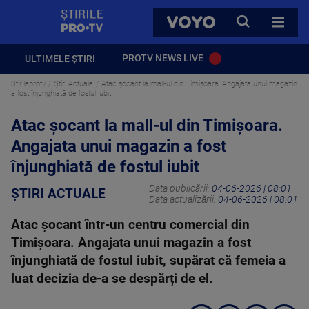
StirilePROTV
CAUTA
VOYO
TOATE 
PROTV NEWS LIVE
ULTIMELE ȘTIRI
Stirileprotv
Știri Actuale
Atac șocant la mall-ul din Timișoara. Angajata unui magazin
a fost înjunghiată de fostul iubit
Atac șocant la mall-ul din Timișoara.
Angajata unui magazin a fost
înjunghiată de fostul iubit
Data publicării:
04-06-2026 | 08:01
ȘTIRI ACTUALE
Data actualizării:
04-06-2026 | 08:01
Atac şocant într-un centru comercial din
Timişoara. Angajata unui magazin a fost
înjunghiată de fostul iubit, supărat că femeia a
luat decizia de-a se despărți de el.