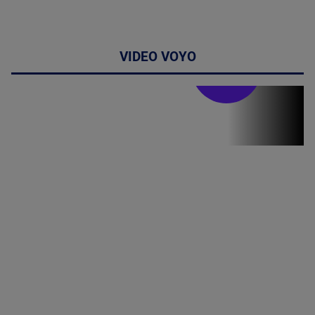
VIDEO VOYO
Stirile PRO TV
Stirile PRO
TV # 19.00 -
07 August
2026
MAI