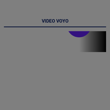
VIDEO VOYO
Stirile PRO TV
Stirile PRO
TV # 07.00 -
09 August
2026
MAI