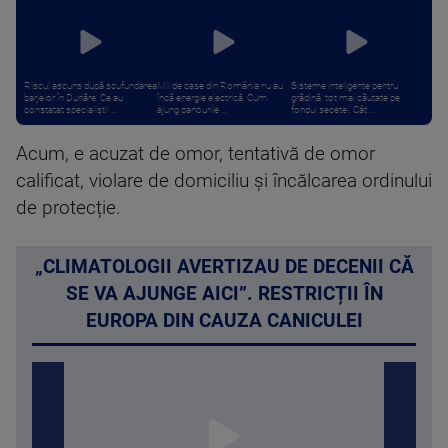
Riscul ascuns după scufundarea
Mii de case din România nu au
Sisteme inteligente pentru
barjelor în Dunăre. Ce au
încă energie electrică. Cum
grădină, tot mai căutate pe
constatat specialiștii ...
ajung panourile ...
fondul secetei. Cât ...
Acum, e acuzat de omor, tentativă de omor
calificat, violare de domiciliu și încălcarea ordinului
de protecție.
„CLIMATOLOGII AVERTIZAU DE DECENII CĂ
SE VA AJUNGE AICI”. RESTRICȚII ÎN
EUROPA DIN CAUZA CANICULEI