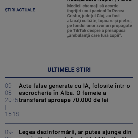
Medicii chemaţi să acorde
ȘTIRI ACTUALE
îngrijiri unui pacient în Recea
Cristur, judeţul Cluj, au fost
atacaţi cu bâte, topoare şi pietre,
pe fondul unor zvonuri propagate
pe TikTok despre o presupusă
„ambulanţă care fură copii”.
ULTIMELE ȘTIRI
09-
Acte false generate cu IA, folosite într-o
08-
escrocherie în Alba. O femeie a
2026
transferat aproape 70.000 de lei
|
15:18
09-
Legea dezinformării, ar putea ajunge din