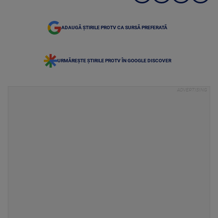
ADAUGĂ ȘTIRILE PROTV CA SURSĂ PREFERATĂ
URMĂREȘTE ȘTIRILE PROTV ÎN GOOGLE DISCOVER