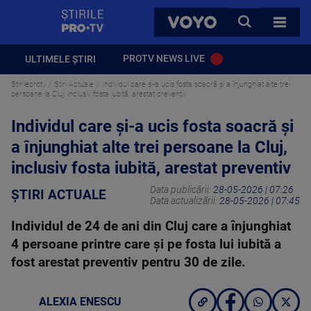
StirilePROTV
CAUTA
VOYO
TOATE 
PROTV NEWS LIVE
ULTIMELE ȘTIRI
Stirileprotv
Știri Actuale
Individul care și-a ucis fosta soacră și a înjunghiat alte trei
persoane la Cluj, inclusiv fosta iubită, arestat preventiv
Individul care și-a ucis fosta soacră și
a înjunghiat alte trei persoane la Cluj,
inclusiv fosta iubită, arestat preventiv
Data publicării:
28-05-2026 | 07:26
ȘTIRI ACTUALE
Data actualizării:
28-05-2026 | 07:45
Individul de 24 de ani din Cluj care a înjunghiat
4 persoane printre care și pe fosta lui iubită a
fost arestat preventiv pentru 30 de zile.
ALEXIA ENESCU