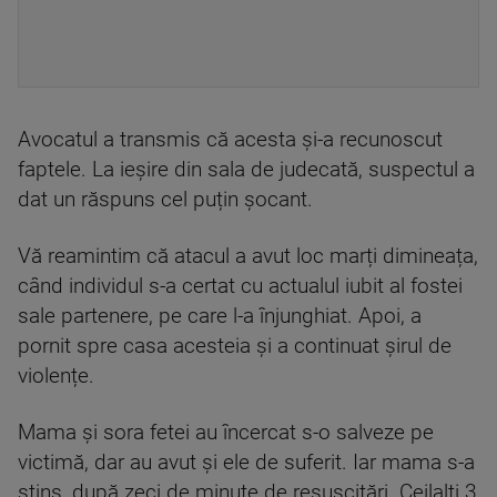
Avocatul a transmis că acesta și-a recunoscut
faptele. La ieșire din sala de judecată, suspectul a
dat un răspuns cel puțin șocant.
Vă reamintim că atacul a avut loc marți dimineața,
când individul s-a certat cu actualul iubit al fostei
sale partenere, pe care l-a înjunghiat. Apoi, a
pornit spre casa acesteia și a continuat șirul de
violențe.
Mama și sora fetei au încercat s-o salveze pe
victimă, dar au avut și ele de suferit. Iar mama s-a
stins, după zeci de minute de resuscitări. Ceilalți 3