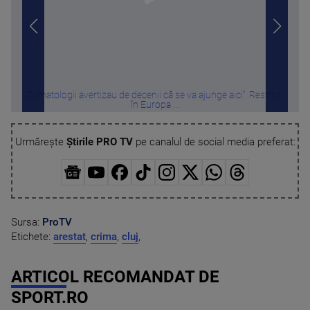
„Climatologii avertizau de decenii că se va ajunge aici”. Restricții
Ri
în Europa ...
Urmărește
Știrile PRO TV
pe canalul de social media preferat:
Sursa:
ProTV
Etichete:
arestat
,
crima
,
cluj
,
ARTICOL RECOMANDAT DE
SPORT.RO