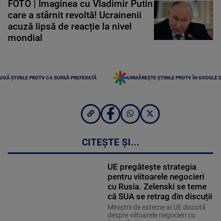
FOTO | Imaginea cu Vladimir Putin
care a stârnit revoltă! Ucrainenii
acuză lipsă de reacție la nivel
mondial
UGĂ ȘTIRILE PROTV CA SURSĂ PREFERATĂ
URMĂREȘTE ȘTIRILE PROTV ÎN GOOGLE 
CITEȘTE ȘI...
UE pregătește strategia
pentru viitoarele negocieri
cu Rusia. Zelenski se teme
că SUA se retrag din discuții
Miniştrii de externe ai UE discută
despre viitoarele negocieri cu