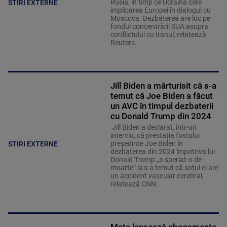
Rusia, în timp ce Ucraina cere
STIRI EXTERNE
implicarea Europei în dialogul cu
Moscova. Dezbaterea are loc pe
fondul concentrării SUA asupra
conflictului cu Iranul, relatează
Reuters.
Jill Biden a mărturisit că s-a
temut că Joe Biden a făcut
un AVC în timpul dezbaterii
cu Donald Trump din 2024
Jill Biden a declarat, într-un
interviu, că prestația fostului
președinte Joe Biden în
STIRI EXTERNE
dezbaterea din 2024 împotriva lui
Donald Trump „a speriat-o de
moarte” și s-a temut că soțul ei are
un accident vascular cerebral,
relatează CNN.
Meta lansează abonamente