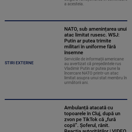
a acesteia.
NATO, sub amenințarea unui
atac limitat rusesc. WSJ:
Putin ar putea trimite
militari în uniforme fără
însemne
Serviciile de informații americane
STIRI EXTERNE
au avertizat că președintele rus
Vladimir Putin ar putea pune la
încercare NATO printr-un atac
limitat asupra unui stat membru în
următorii ani.
Ambulanță atacată cu
topoarele în Cluj, după un
zvon pe TikTok că „fură
copii”. Șoferul, rănit.
Reacția autorităților | VIDEO