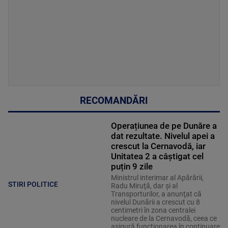
RECOMANDĂRI
Operațiunea de pe Dunăre a
dat rezultate. Nivelul apei a
crescut la Cernavodă, iar
Unitatea 2 a câștigat cel
puțin 9 zile
Ministrul interimar al Apărării,
STIRI POLITICE
Radu Miruţă, dar şi al
Transporturilor, a anunţat că
nivelul Dunării a crescut cu 8
centimetri în zona centralei
nucleare de la Cernavodă, ceea ce
asigură funcţionarea în continuare