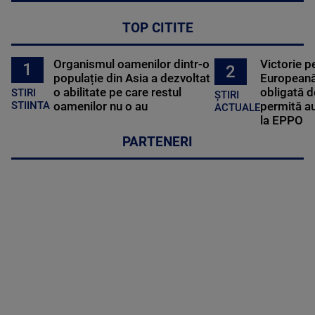
TOP CITITE
Organismul oamenilor dintr-o
Victorie p
1
2
populație din Asia a dezvoltat
Europeană
o abilitate pe care restul
obligată d
STIRI
ȘTIRI
oamenilor nu o au
permită au
STIINTA
ACTUALE
la EPPO
PARTENERI