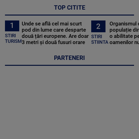
TOP CITITE
Unde se află cel mai scurt
Organismul 
1
2
pod din lume care desparte
populație di
STIRI
două țări europene. Are doar
o abilitate p
STIRI
TURISM
3 metri și două fusuri orare
oamenilor nu
STIINTA
PARTENERI