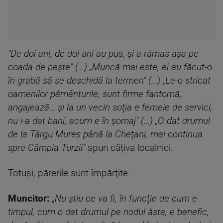
"De doi ani, de doi ani au pus, şi a rămas aşa pe
coada de peşte" (...) „Muncă mai este, ei au făcut-o
în grabă să se deschidă la termen" (...) „Le-o stricat
oamenilor pământurile, sunt firme fantomă,
angajează… şi la un vecin soţia e femeie de servici,
nu i-a dat bani, acum e în şomaj" (...) „O dat drumul
de la Târgu Mureş până la Cheţani, mai continua
spre Câmpia Turzii"
spun câțiva localnici.
Totuşi, părerile sunt împărţite.
Muncitor:
„
Nu ştiu ce va fi, în funcţie de cum e
timpul, cum o dat drumul pe nodul ăsta, e benefic,