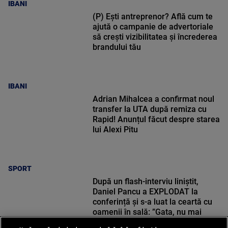
IBANI
(P) Ești antreprenor? Află cum te
ajută o campanie de advertoriale
să crești vizibilitatea și încrederea
brandului tău
IBANI
Adrian Mihalcea a confirmat noul
transfer la UTA după remiza cu
Rapid! Anunțul făcut despre starea
lui Alexi Pitu
SPORT
După un flash-interviu liniștit,
Daniel Pancu a EXPLODAT la
conferință și s-a luat la ceartă cu
oamenii în sală: ”Gata, nu mai
strigați”