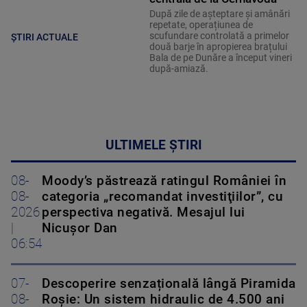
După zile de așteptare și amânări
repetate, operațiunea de
scufundare controlată a primelor
ȘTIRI ACTUALE
două barje în apropierea brațului
Bala de pe Dunăre a început vineri
după-amiază.
ULTIMELE ȘTIRI
08-
Moody’s păstrează ratingul României în
08-
categoria „recomandat investiţiilor”, cu
2026
perspectiva negativă. Mesajul lui
|
Nicușor Dan
06:54
07-
Descoperire senzațională lângă Piramida
08-
Roșie: Un sistem hidraulic de 4.500 ani