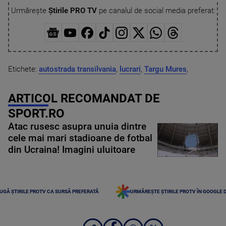
Urmărește
Știrile PRO TV
pe canalul de social media preferat:
Etichete:
autostrada transilvania
,
lucrari
,
Targu Mures
,
ARTICOL RECOMANDAT DE
SPORT.RO
Atac rusesc asupra unuia dintre
cele mai mari stadioane de fotbal
din Ucraina! Imagini uluitoare
UGĂ ȘTIRILE PROTV CA SURSĂ PREFERATĂ
URMĂREȘTE ȘTIRILE PROTV ÎN GOOGLE 