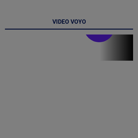
VIDEO VOYO
Stirile PRO TV
Stirile PRO
TV # 19.00 -
07 August
2026
MAI