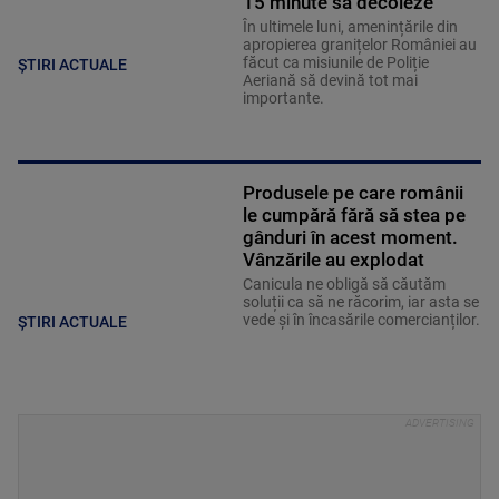
15 minute să decoleze
În ultimele luni, amenințările din
apropierea granițelor României au
făcut ca misiunile de Poliție
ȘTIRI ACTUALE
Aeriană să devină tot mai
importante.
Produsele pe care românii
le cumpără fără să stea pe
gânduri în acest moment.
Vânzările au explodat
Canicula ne obligă să căutăm
soluții ca să ne răcorim, iar asta se
vede și în încasările comercianților.
ȘTIRI ACTUALE