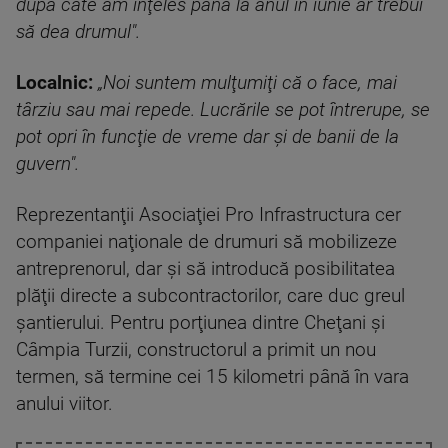
după câte am înţeles până la anul în iunie ar trebui
să dea drumul".
Localnic:
„Noi suntem mulţumiţi că o face, mai
târziu sau mai repede. Lucrările se pot întrerupe, se
pot opri în funcţie de vreme dar şi de banii de la
guvern".
Reprezentanţii Asociaţiei Pro Infrastructura cer
companiei naţionale de drumuri să mobilizeze
antreprenorul, dar şi să introducă posibilitatea
plăţii directe a subcontractorilor, care duc greul
şantierului. Pentru porţiunea dintre Cheţani şi
Câmpia Turzii, constructorul a primit un nou
termen, să termine cei 15 kilometri până în vara
anului viitor.