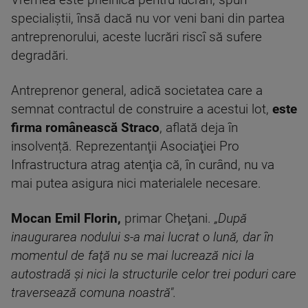
Vremea este prielnică pentru lucrări, spun
specialiştii, însă dacă nu vor veni bani din partea
antreprenorului, aceste lucrări riscî să sufere
degradări.
Antreprenor general, adică societatea care a
semnat contractul de construire a acestui lot,
este
firma românească Straco
, aflată deja în
insolvență. Reprezentanţii Asociaţiei Pro
Infrastructura atrag atenţia că, în curând, nu va
mai putea asigura nici materialele necesare.
Mocan Emil Florin,
primar Cheţani.
„După
inaugurarea nodului s-a mai lucrat o lună, dar în
momentul de faţă nu se mai lucrează nici la
autostradă şi nici la structurile celor trei poduri care
traversează comuna noastră".