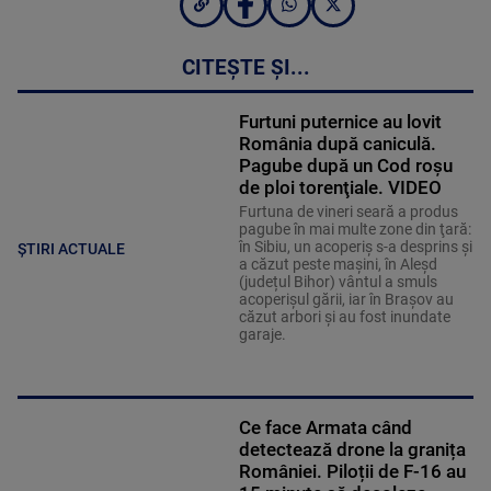
CITEȘTE ȘI...
Furtuni puternice au lovit
România după caniculă.
Pagube după un Cod roşu
de ploi torenţiale. VIDEO
Furtuna de vineri seară a produs
pagube în mai multe zone din ţară:
în Sibiu, un acoperiş s-a desprins și
ȘTIRI ACTUALE
a căzut peste maşini, în Aleşd
(județul Bihor) vântul a smuls
acoperişul gării, iar în Braşov au
căzut arbori şi au fost inundate
garaje.
Ce face Armata când
detectează drone la granița
României. Piloții de F-16 au