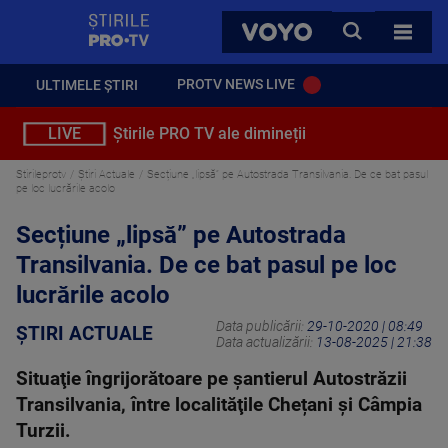
StirilePROTV
CAUTA
VOYO
TOATE 
PROTV NEWS LIVE
ULTIMELE ȘTIRI
LIVE
Știrile PRO TV ale dimineții
Stirileprotv
Știri Actuale
Secțiune „lipsă” pe Autostrada Transilvania. De ce bat pasul
pe loc lucrările acolo
Secțiune „lipsă” pe Autostrada
Transilvania. De ce bat pasul pe loc
lucrările acolo
Data publicării:
29-10-2020 | 08:49
ȘTIRI ACTUALE
Data actualizării:
13-08-2025 | 21:38
Situaţie îngrijorătoare pe şantierul Autostrăzii
Transilvania, între localităţile Chețani şi Câmpia
Turzii.