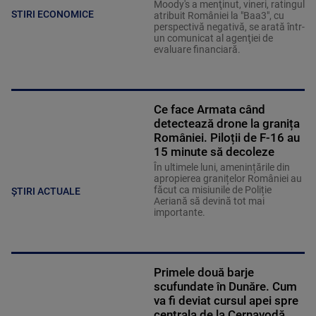
Moody's a menţinut, vineri, ratingul
STIRI ECONOMICE
atribuit României la "Baa3", cu
perspectivă negativă, se arată într-
un comunicat al agenţiei de
evaluare financiară.
Ce face Armata când
detectează drone la granița
României. Piloții de F-16 au
15 minute să decoleze
În ultimele luni, amenințările din
apropierea granițelor României au
făcut ca misiunile de Poliție
ȘTIRI ACTUALE
Aeriană să devină tot mai
importante.
Primele două barje
scufundate în Dunăre. Cum
va fi deviat cursul apei spre
centrala de la Cernavodă