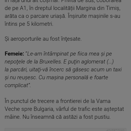
în fața unui alt coșmar. Privită de sus, coborârea
de pe A1, în dreptul localității Margina din Timiș,
arăta ca o parcare uriaşă. Înşiruite maşinile s-au
întins pe 5 kilometri.
Şi aeroporturile au fost înţesate.
F
emeie
:
”
Le-am întâmpinat pe fiica mea şi pe
nepoţele de la Bruxelles
.
E puţin aglomerat (...)
la parcări, uitaţi-vă încerc să găsesc acum un taxi
şi nu reuşesc. Cu maşina personală e foarte
complicat
”
.
În punctul de trecere a frontierei de la Vama
Veche spre Bulgaria, vârful de trafic este așteptat
mâine. Nu înseamnă că astăzi a fost pustiu.