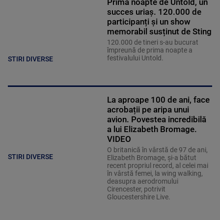
Prima noapte de Untold, un
succes uriaș. 120.000 de
participanți și un show
memorabil susținut de Sting
120.000 de tineri s-au bucurat
împreună de prima noapte a
festivalului Untold.
STIRI DIVERSE
La aproape 100 de ani, face
acrobații pe aripa unui
avion. Povestea incredibilă
a lui Elizabeth Bromage.
VIDEO
O britanică în vârstă de 97 de ani,
STIRI DIVERSE
Elizabeth Bromage, şi-a bătut
recent propriul record, al celei mai
în vârstă femei, la wing walking,
deasupra aerodromului
Cirencester, potrivit
Gloucestershire Live.