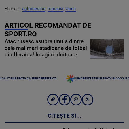
Etichete:
aglomeratie
,
romania
,
vama
,
ARTICOL RECOMANDAT DE
SPORT.RO
Atac rusesc asupra unuia dintre
cele mai mari stadioane de fotbal
din Ucraina! Imagini uluitoare
UGĂ ȘTIRILE PROTV CA SURSĂ PREFERATĂ
URMĂREȘTE ȘTIRILE PROTV ÎN GOOGLE 
CITEȘTE ȘI...