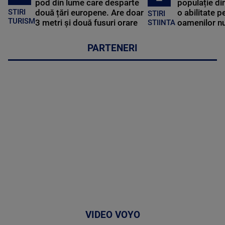
pod din lume care desparte
populație di
STIRI
două țări europene. Are doar
o abilitate p
STIRI
TURISM
3 metri și două fusuri orare
oamenilor nu
STIINTA
PARTENERI
VIDEO VOYO