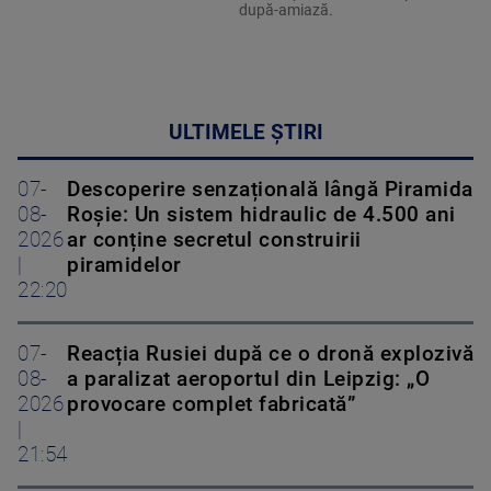
după-amiază.
ULTIMELE ȘTIRI
07-
Descoperire senzațională lângă Piramida
08-
Roșie: Un sistem hidraulic de 4.500 ani
2026
ar conține secretul construirii
|
piramidelor
22:20
07-
Reacția Rusiei după ce o dronă explozivă
08-
a paralizat aeroportul din Leipzig: „O
2026
provocare complet fabricată”
|
21:54