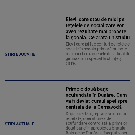
Elevii care stau de mici pe
rețelele de socializare vor
avea rezultate mai proaste
la școală. Ce arată un studiu
Elevii care îşi fac conturi pe rețelele
sociale în școala primară au note
mai mici la examenele de la final de
STIRI EDUCATIE
gimnaziu, în special la științe și
citire.
Primele două barje
scufundate în Dunăre. Cum
va fi deviat cursul apei spre
centrala de la Cernavodă
După zile de așteptare și amânări
repetate, operațiunea de
scufundare controlată a primelor
ȘTIRI ACTUALE
două barje în apropierea brațului
Bala de pe Dunăre a început vineri