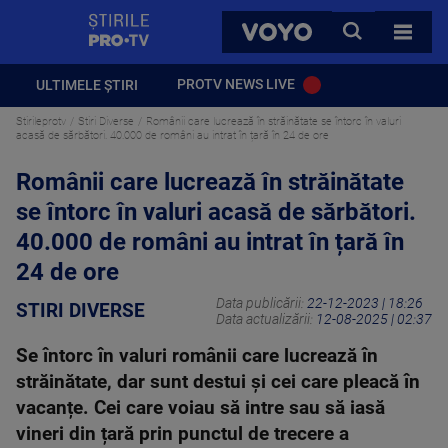
StirilePROTV
CAUTA
VOYO
TOATE 
PROTV NEWS LIVE
ULTIMELE ȘTIRI
Stirileprotv
Stiri Diverse
Românii care lucrează în străinătate se întorc în valuri
acasă de sărbători. 40.000 de români au intrat în țară în 24 de ore
Românii care lucrează în străinătate
se întorc în valuri acasă de sărbători.
40.000 de români au intrat în țară în
24 de ore
Data publicării:
22-12-2023 | 18:26
STIRI DIVERSE
Data actualizării:
12-08-2025 | 02:37
Se întorc în valuri românii care lucrează în
străinătate, dar sunt destui și cei care pleacă în
vacanțe. Cei care voiau să intre sau să iasă
vineri din țară prin punctul de trecere a