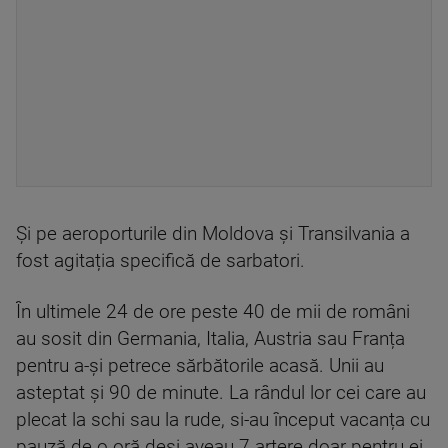
Și pe aeroporturile din Moldova și Transilvania a
fost agitația specifică de sarbatori.
În ultimele 24 de ore peste 40 de mii de români
au sosit din Germania, Italia, Austria sau Franța
pentru a-și petrece sărbătorile acasă. Unii au
asteptat și 90 de minute. La rândul lor cei care au
plecat la schi sau la rude, si-au început vacanța cu
pauză de o oră deși aveau 7 artere doar pentru ei.