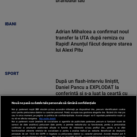
brandului tău
IBANI
Adrian Mihalcea a confirmat noul
transfer la UTA după remiza cu
Rapid! Anunțul făcut despre starea
lui Alexi Pitu
SPORT
După un flash-interviu liniștit,
Daniel Pancu a EXPLODAT la
conferință și s-a luat la ceartă cu
oamenii în sală: ”Gata, nu mai
Nouă ne pasă ca datele tale personale să rămână confidențiale
strigați”
Noi și partenerii noștri
201
stocăm și/sau accesăm informații pe dispozitivul dvs., precum identificatorii cookie
unici pentru prelucrarea datelor cu caracter personal. Puteți accepta sau gestiona alegerile dvs. făcând clic mai jos
sau în orice moment, pe pagina cu politica de confidențialitate. Aceste alegeri vor fi raportate partenerilor noștri și
nu vă vor afecta navigarea.
Mai multe detalii
Noi si partenerii nostri (retelele de socializare si agentiile de publicitate partenere, precum si furnizorii nostri de
SPORT
servicii de date analitice) prelucram date pentru a permite website-ului sa functioneze, pentru a personaliza
continutul si anunturile publicitare afisate in functie de interesele si/sau profilul dvs., pentru a va oferi
functionalitati aferente retelelor de socializare si pentru a analiza traficul pe website. Beneficiati de drepturile
prevazute de art. 15-22 din GDPR in legatura cu prelucrarea datelor cu caracter personal. Aceste drepturi pot fi
exercitate prin modalitatea indicata
aici
. Prin click pe “ACCEPT TOATE”, acceptati folosirea tuturor Tehnologiilor de