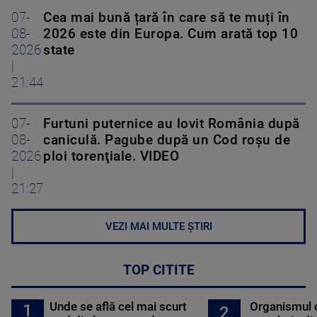
07-
Cea mai bună țară în care să te muți în
08-
2026 este din Europa. Cum arată top 10
2026
state
|
21:44
07-
Furtuni puternice au lovit România după
08-
caniculă. Pagube după un Cod roşu de
2026
ploi torenţiale. VIDEO
|
21:27
VEZI MAI MULTE ȘTIRI
TOP CITITE
Unde se află cel mai scurt
Organismul 
1
2