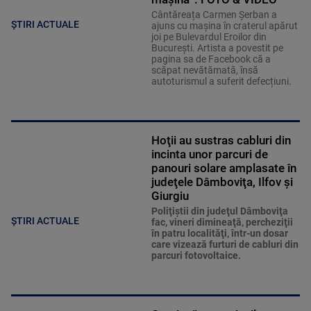
Cântăreața Carmen Șerban a
ȘTIRI ACTUALE
ajuns cu mașina în craterul apărut
joi pe Bulevardul Eroilor din
București. Artista a povestit pe
pagina sa de Facebook că a
scăpat nevătămată, însă
autoturismul a suferit defecțiuni.
Hoţii au sustras cabluri din
incinta unor parcuri de
panouri solare amplasate în
judeţele Dâmboviţa, Ilfov şi
Giurgiu
Poliţiştii din judeţul Dâmboviţa
ȘTIRI ACTUALE
fac, vineri dimineaţă, percheziţii
în patru localităţi, într-un dosar
care vizează furturi de cabluri din
parcuri fotovoltaice.