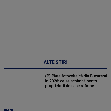
sindromul
cardio-
metabolic
MAI
MULTE
DETALII
17:46
ALTE ȘTIRI
(P) Piața fotovoltaică din București
în 2026: ce se schimbă pentru
proprietarii de case și firme
IBANI