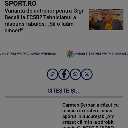
SPORT.RO
Variantă de antrenor pentru Gigi
Becali la FCSB? Tehnicianul a
răspuns fabulos: „Să o luăm
sincer!”
UGĂ ȘTIRILE PROTV CA SURSĂ PREFERATĂ
URMĂREȘTE ȘTIRILE PROTV ÎN GOOGLE 
CITEȘTE ȘI...
Carmen Șerban a căzut cu
mașina în craterul uriaș
apărut în București: „Am
crezut că mi s-a zdrobit
mașina”. FOTO & VIDEO