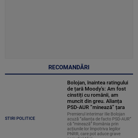
RECOMANDĂRI
Bolojan, înaintea ratingului
de țară Moody’s: Am fost
cinstiți cu românii, am
muncit din greu. Alianța
PSD-AUR ”minează” țara
Premierul interimar Ilie Bolojan
STIRI POLITICE
acuză ”alianța de facto PSD-AUR”
că ”minează” România prin
acțiunile lor împotriva legilor
PNRR, care pot aduce grave