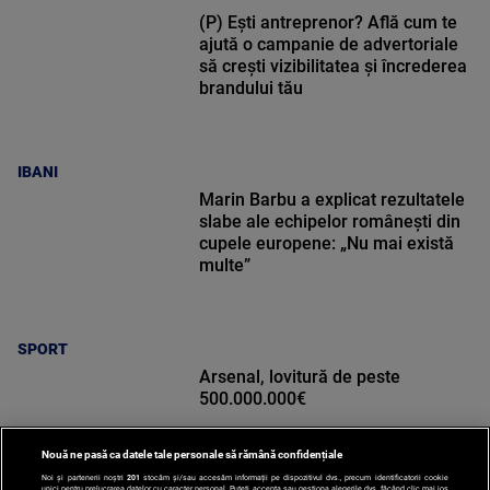
(P) Ești antreprenor? Află cum te
ajută o campanie de advertoriale
să crești vizibilitatea și încrederea
brandului tău
IBANI
Marin Barbu a explicat rezultatele
slabe ale echipelor românești din
cupele europene: „Nu mai există
multe”
SPORT
Arsenal, lovitură de peste
500.000.000€
Nouă ne pasă ca datele tale personale să rămână confidențiale
Noi și partenerii noștri
201
stocăm și/sau accesăm informații pe dispozitivul dvs., precum identificatorii cookie
unici pentru prelucrarea datelor cu caracter personal. Puteți accepta sau gestiona alegerile dvs. făcând clic mai jos