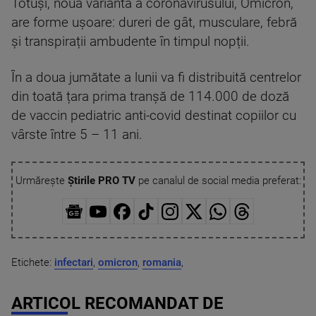
Totuși, noua variantă a coronavirusului, Omicron,
are forme ușoare: dureri de gât, musculare, febră
și transpirații ambudente în timpul nopții.
În a doua jumătate a lunii va fi distribuită centrelor
din toată țara prima tranșă de 114.000 de doză
de vaccin pediatric anti-covid destinat copiilor cu
vârste între 5 – 11 ani.
Urmărește
Știrile PRO TV
pe canalul de social media preferat:
Etichete:
infectari
,
omicron
,
romania
,
ARTICOL RECOMANDAT DE