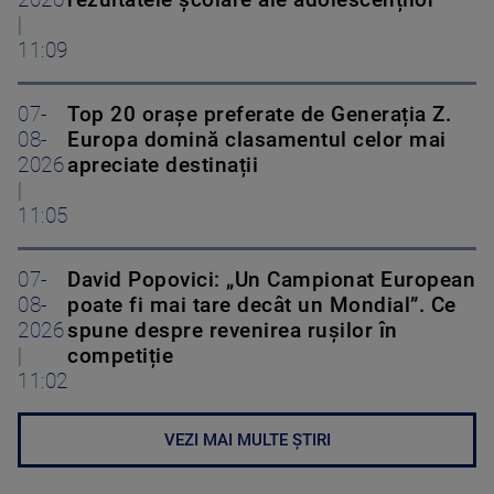
2026
rezultatele școlare ale adolescenților
|
11:09
07-
Top 20 orașe preferate de Generația Z.
08-
Europa domină clasamentul celor mai
2026
apreciate destinații
|
11:05
07-
David Popovici: „Un Campionat European
08-
poate fi mai tare decât un Mondial”. Ce
2026
spune despre revenirea rușilor în
|
competiție
11:02
VEZI MAI MULTE ȘTIRI