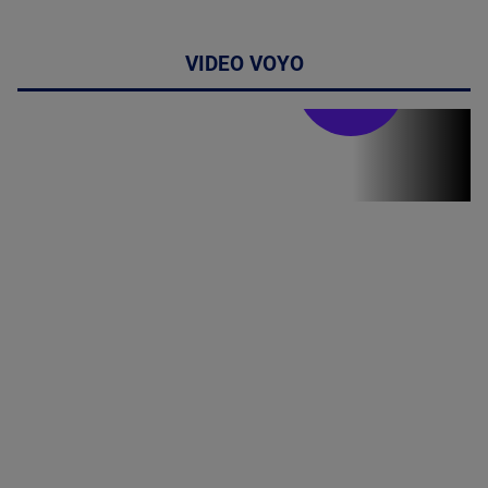
VIDEO VOYO
Doctor de
bine
(P) Terapia
hormonală în
menopauză
poate
corecta