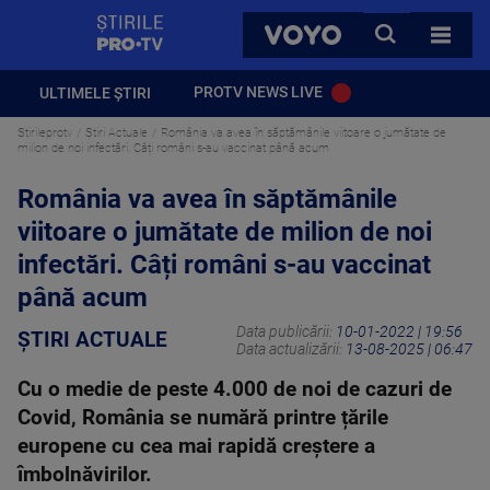
StirilePROTV
CAUTA
VOYO
TOATE 
PROTV NEWS LIVE
ULTIMELE ȘTIRI
Stirileprotv
Știri Actuale
România va avea în săptămânile viitoare o jumătate de
milion de noi infectări. Câți români s-au vaccinat până acum
România va avea în săptămânile
viitoare o jumătate de milion de noi
infectări. Câți români s-au vaccinat
până acum
Data publicării:
10-01-2022 | 19:56
ȘTIRI ACTUALE
Data actualizării:
13-08-2025 | 06:47
Cu o medie de peste 4.000 de noi de cazuri de
Covid, România se numără printre țările
europene cu cea mai rapidă creștere a
îmbolnăvirilor.