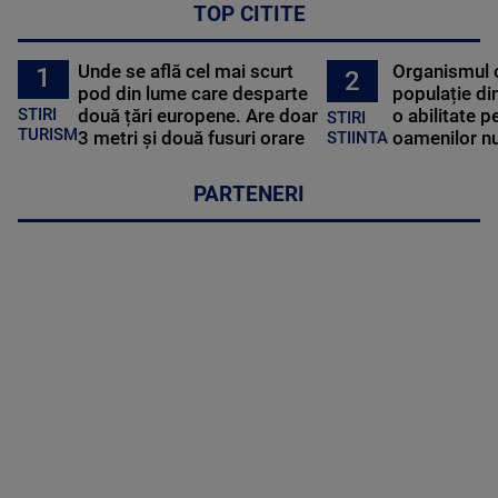
TOP CITITE
Unde se află cel mai scurt
Organismul 
1
2
pod din lume care desparte
populație di
STIRI
două țări europene. Are doar
o abilitate p
STIRI
TURISM
3 metri și două fusuri orare
oamenilor nu
STIINTA
PARTENERI