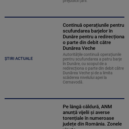
prejudicii țării.
Continuă operațiunile pentru
scufundarea barjelor în
Dunăre pentru a redirecționa
o parte din debit către
Dunărea Veche
Autoritățile continuă operațiunile
ȘTIRI ACTUALE
pentru scufundarea a patru barje
în Dunăre, cu scopul de a
redirecționa o parte din debit către
Dunărea Veche și de a limita
scăderea nivelului apei la
Cernavodă.
Pe lângă căldură, ANM
anunță vijelii și averse
torențiale în numeroase
județe din România. Zonele