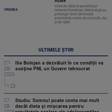
vizate
Valul de căldură persistă pe
VREMEA
teritoriul României. Meterologii au
prelungit vineri dimineață
avertizările meteo de caniculă, dar
și de vijelii.
ULTIMELE ȘTIRI
07-
Ilie Bolojan a dezvăluit în ce condiții va
08-
susţine PNL un Guvern tehnocrat
2026
|
11:23
07-
Studiu: Somnul poate conta mai mult
08-
decât dieta și mișcarea pentru