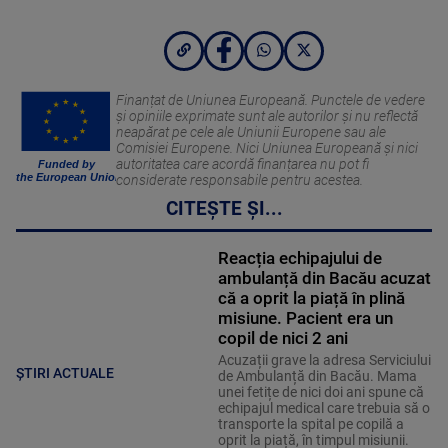
Finanțat de Uniunea Europeană. Punctele de vedere
și opiniile exprimate sunt ale autorilor și nu reflectă
neapărat pe cele ale Uniunii Europene sau ale
Comisiei Europene. Nici Uniunea Europeană și nici
autoritatea care acordă finanțarea nu pot fi
Funded by
the European Union
considerate responsabile pentru acestea.
CITEȘTE ȘI...
Reacția echipajului de
ambulanță din Bacău acuzat
că a oprit la piață în plină
misiune. Pacient era un
copil de nici 2 ani
Acuzații grave la adresa Serviciului
ȘTIRI ACTUALE
de Ambulanță din Bacău. Mama
unei fetițe de nici doi ani spune că
echipajul medical care trebuia să o
transporte la spital pe copilă a
oprit la piață, în timpul misiunii.