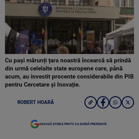
STIRILEPROTV
Cu pași mărunți țara noastră încearcă să prindă
din urmă celelalte state europene care, până
acum, au investit procente considerabile din PIB
pentru Cercetare și Inovație.
ROBERT HOARĂ
ADAUGĂ ȘTIRILE PROTV CA SURSĂ PREFERATĂ