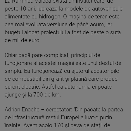
La Râmnicu Vâlcea există un Institut care, de
peste 10 ani, lucrează la modele de autovehicule
alimentate cu hidrogen. O mașină de teren este
cea mai evoluată versiune de până acum, iar
bugetul alocat proiectului a fost de peste o sută
de mii de euro.
Chiar dacă pare complicat, principiul de
funcționare al acestei mașini este unul destul de
simplu. Ea funcționează cu ajutorul acestor pile
de combustibil din grafit și platină care produc
curent electric. Astfel că autonomia ei poate
ajunge și la 700 de km.
Adrian Enache – cercetător: "Din păcate la partea
de infrastructură restul Europei a luat-o puțin
înainte. Avem acolo 170 și ceva de stații de