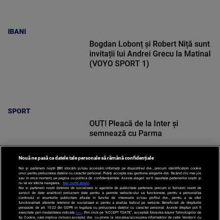
IBANI
Bogdan Lobonț și Robert Niță sunt
invitații lui Andrei Grecu la Matinal
(VOYO SPORT 1)
SPORT
OUT! Pleacă de la Inter și
semnează cu Parma
Nouă ne pasă ca datele tale personale să rămână confidențiale
Noi și partenerii noștri
201
stocăm și/sau accesăm informații pe dispozitivul dvs., precum identificatorii cookie
unici pentru prelucrarea datelor cu caracter personal. Puteți accepta sau gestiona alegerile dvs. făcând clic mai jos
sau în orice moment, pe pagina cu politica de confidențialitate. Aceste alegeri vor fi raportate partenerilor noștri și
nu vă vor afecta navigarea.
Mai multe detalii
Noi si partenerii nostri (retelele de socializare si agentiile de publicitate partenere, precum si furnizorii nostri de
SPORT
servicii de date analitice) prelucram date pentru a permite website-ului sa functioneze, pentru a personaliza
continutul si anunturile publicitare afisate in functie de interesele si/sau profilul dvs., pentru a va oferi
functionalitati aferente retelelor de socializare si pentru a analiza traficul pe website. Beneficiati de drepturile
prevazute de art. 15-22 din GDPR in legatura cu prelucrarea datelor cu caracter personal. Aceste drepturi pot fi
exercitate prin modalitatea indicata
aici
. Prin click pe “ACCEPT TOATE”, acceptati folosirea tuturor Tehnologiilor de
tip Cookie, care implica inclusiv acceptul dvs. cu privire la stocarea/accesarea informatiilor de catre Vendor-ii cu