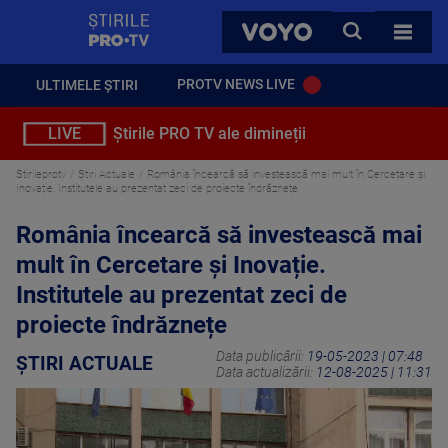
StirilePROTV
CAUTA
VOYO
TOATE 
PROTV NEWS LIVE
ULTIMELE ȘTIRI
LIVE
Știrile PRO TV ale dimineții
Stirileprotv
Știri Actuale
România încearcă să investească mai mult în Cercetare și
Inovație. Institutele au prezentat zeci de proiecte îndrăznețe
România încearcă să investească mai
mult în Cercetare și Inovație.
Institutele au prezentat zeci de
proiecte îndrăznețe
Data publicării:
19-05-2023 | 07:48
ȘTIRI ACTUALE
Data actualizării:
12-08-2025 | 11:31