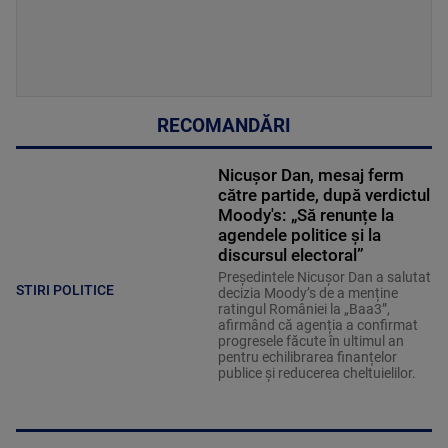
RECOMANDĂRI
Nicușor Dan, mesaj ferm
către partide, după verdictul
Moody's: „Să renunțe la
agendele politice şi la
discursul electoral”
Președintele Nicușor Dan a salutat
STIRI POLITICE
decizia Moody’s de a menține
ratingul României la „Baa3”,
afirmând că agenția a confirmat
progresele făcute în ultimul an
pentru echilibrarea finanțelor
publice și reducerea cheltuielilor.