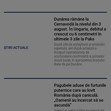
Dunărea rămâne la
Cernavodă la nivelul din 3
august. În Ungaria, debitul a
crescut cu 6 centimetri în
ultimele 3 zile la Paks
După zile de așteptare și amânări
ȘTIRI ACTUALE
repetate, ieri după-amiază a
început operațiunea de
scufundare controlată a primelor
două barje, în apropierea brațului
Bala de pe Dunăre.
Pagubele aduse de furtunile
puternice care au lovit
România după caniculă.
„Oamenii au încercat să se
ascundă”
Vestul și centrul țării au trecut de