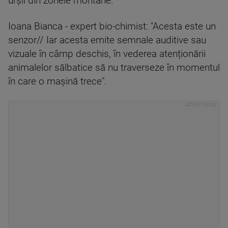
urșii din zonele montane.
Ioana Bianca - expert bio-chimist: "Acesta este un
senzor// Iar acesta emite semnale auditive sau
vizuale în câmp deschis, în vederea atenționării
animalelor sălbatice să nu traverseze în momentul
în care o mașină trece".