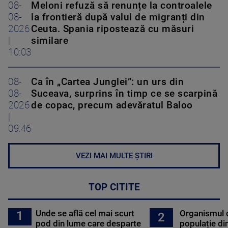
08-
Meloni refuză să renunțe la controalele
08-
la frontieră după valul de migranți din
2026
Ceuta. Spania ripostează cu măsuri
|
similare
10:03
08-
Ca în „Cartea Junglei”: un urs din
08-
Suceava, surprins în timp ce se scarpină
2026
de copac, precum adevăratul Baloo
|
09:46
VEZI MAI MULTE ȘTIRI
TOP CITITE
Unde se află cel mai scurt
Organismul 
1
2
pod din lume care desparte
populație di