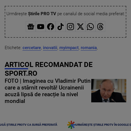
Urmărește
Știrile PRO TV
pe canalul de social media preferat:
Etichete:
cercetare
,
inovatii
,
myimpact
,
romania
,
ARTICOL RECOMANDAT DE
SPORT.RO
FOTO | Imaginea cu Vladimir Putin
care a stârnit revoltă! Ucrainenii
acuză lipsă de reacție la nivel
mondial
UGĂ ȘTIRILE PROTV CA SURSĂ PREFERATĂ
URMĂREȘTE ȘTIRILE PROTV ÎN GOOGLE 