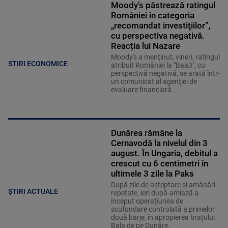
Moody’s păstrează ratingul
României în categoria
„recomandat investiţiilor”,
cu perspectiva negativă.
Reacția lui Nazare
Moody's a menţinut, vineri, ratingul
STIRI ECONOMICE
atribuit României la "Baa3", cu
perspectivă negativă, se arată într-
un comunicat al agenţiei de
evaluare financiară.
Dunărea rămâne la
Cernavodă la nivelul din 3
august. În Ungaria, debitul a
crescut cu 6 centimetri în
ultimele 3 zile la Paks
După zile de așteptare și amânări
ȘTIRI ACTUALE
repetate, ieri după-amiază a
început operațiunea de
scufundare controlată a primelor
două barje, în apropierea brațului
Bala de pe Dunăre.